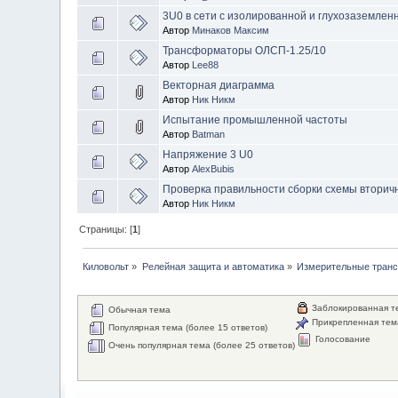
3U0 в сети с изолированной и глухозаземлен
Автор
Минаков Максим
Трансформаторы ОЛСП-1.25/10
Автор
Lee88
Векторная диаграмма
Автор
Ник Никм
Испытание промышленной частоты
Автор
Batman
Напряжение 3 U0
Автор
AlexBubis
Проверка правильности сборки схемы вторичн
Автор
Ник Никм
Страницы: [
1
]
Киловольт
»
Релейная защита и автоматика
»
Измерительные тран
Заблокированная т
Обычная тема
Прикрепленная тем
Популярная тема (более 15 ответов)
Голосование
Очень популярная тема (более 25 ответов)