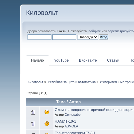
Киловольт
Добро пожаловать,
Гость
. Пожалуйста,
войдите
или
зарегистрируйте
Начало
YouTube
ВКонтакте
Статьи
По
Киловольт
»
Релейная защита и автоматика
»
Измерительные тран
Страницы: [
1
]
Тема
/
Автор
Схема замещения вторичной цепи для вторич
Автор
Comosabe
НАМИТ-10-1
Автор
ASMOLA
Трансформаторы ТЧЗН