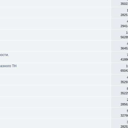
3502
2825
2941
1
5628
3645
ости.
4188
азного ТН
1
6504
3529
3522
2856
3276
2825