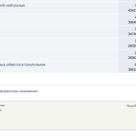
ной нейтралью.
4342
3064
3474
2832
2836
ых обмоток в треугольник
3661
сформаторы напряжения
ема
Перей
а