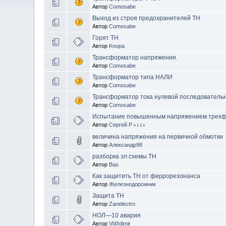
Автор
Comosabe
Выход из строя предохранителей ТН
Автор
Comosabe
Горят ТН
Автор
Knopa
Трансформатор напряжения.
Автор
Comosabe
Трансформатор типа НАЛИ
Автор
Comosabe
Трансформатор тока нулевой последовательн
Автор
Comosabe
Испытание повышенным напряжением трехф
Автор
Сергей Р
«
1
2
»
величина напряжения на первичной обмотки
Автор
Александр98
разборка эл схемы ТН
Автор
Bas
Как защитить ТН от феррорезонанса
Автор
Железнодорожник
Защита ТН
Автор
Zanelectro
НОЛ—10 авария
Автор
Vl@dimir