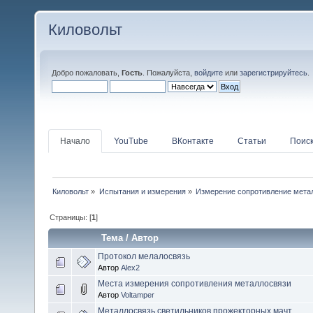
Киловольт
Добро пожаловать,
Гость
. Пожалуйста,
войдите
или
зарегистрируйтесь
.
Начало
YouTube
ВКонтакте
Статьи
Поис
Киловольт
»
Испытания и измерения
»
Измерение сопротивление мета
Страницы: [
1
]
Тема
/
Автор
Протокол мелалосвязь
Автор
Alex2
Места измерения сопротивления металлосвязи
Автор
Voltamper
Металлосвязь светильников прожекторных мачт