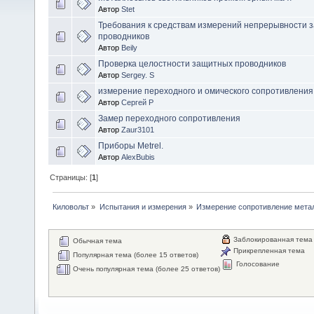
Автор
Stet
Требования к средствам измерений непрерывности 
проводников
Автор
Beily
Проверка целостности защитных проводников
Автор
Sergey. S
измерение переходного и омического сопротивления
Автор
Сергей Р
Замер переходного сопротивления
Автор
Zaur3101
Приборы Metrel.
Автор
AlexBubis
Страницы: [
1
]
Киловольт
»
Испытания и измерения
»
Измерение сопротивление мета
Заблокированная тема
Обычная тема
Прикрепленная тема
Популярная тема (более 15 ответов)
Голосование
Очень популярная тема (более 25 ответов)