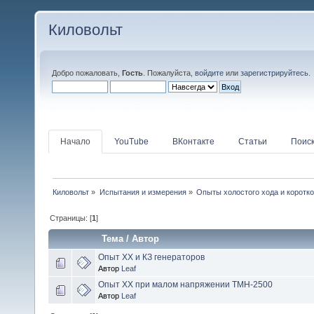
Киловольт
Добро пожаловать,
Гость
. Пожалуйста,
войдите
или
зарегистрируйтесь
.
Начало
YouTube
ВКонтакте
Статьи
Поис
Киловольт
»
Испытания и измерения
»
Опыты холостого хода и коротк
Страницы: [
1
]
Тема
/
Автор
Опыт ХХ и КЗ генераторов
Автор
Leaf
Опыт ХХ при малом напряжении ТМН-2500
Автор
Leaf