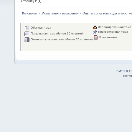
Страницы: [
1
]
Киловольт
»
Испытания и измерения
»
Опыты холостого хода и коротк
Заблокированная тема
Обычная тема
Прикрепленная тема
Популярная тема (более 15 ответов)
Голосование
Очень популярная тема (более 25 ответов)
SMF 2.0.1
XHTM