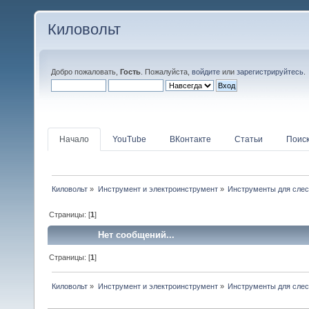
Киловольт
Добро пожаловать,
Гость
. Пожалуйста,
войдите
или
зарегистрируйтесь
.
Начало
YouTube
ВКонтакте
Статьи
Поис
Киловольт
»
Инструмент и электроинструмент
»
Инструменты для слес
Страницы: [
1
]
Нет сообщений...
Страницы: [
1
]
Киловольт
»
Инструмент и электроинструмент
»
Инструменты для слес