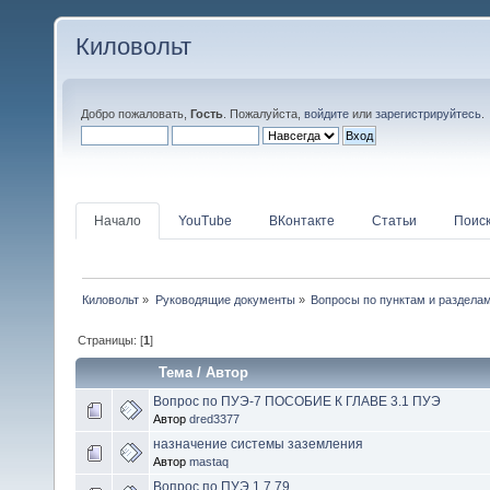
Киловольт
Добро пожаловать,
Гость
. Пожалуйста,
войдите
или
зарегистрируйтесь
.
Начало
YouTube
ВКонтакте
Статьи
Поис
Киловольт
»
Руководящие документы
»
Вопросы по пунктам и раздела
Страницы: [
1
]
Тема
/
Автор
Вопрос по ПУЭ-7 ПОСОБИЕ К ГЛАВЕ 3.1 ПУЭ
Автор
dred3377
назначение системы заземления
Автор
mastaq
Вопрос по ПУЭ 1.7.79