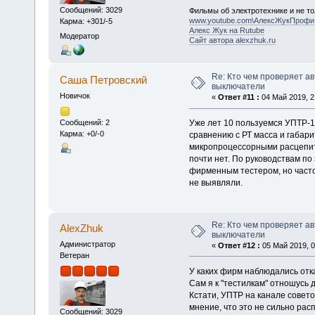
Сообщений: 3029
Фильмы об электротехнике и не то
www.youtube.com\АлексЖукПрофи
Карма: +301/-5
Алекс Жук на Rutube
Модератор
Сайт автора alexzhuk.ru
Re: Кто чем проверяет а
Саша Петровский
выключатели
Новичок
«
Ответ #11 :
04 Май 2019, 2
Уже лет 10 пользуемся УПТР-1
Сообщений: 2
Карма: +0/-0
сравнению с РТ масса и габар
микропроцессорными расцепит
почти нет. По руководствам п
фирменным тестером, но часто 
не выявляли.
Re: Кто чем проверяет а
AlexZhuk
выключатели
Администратор
«
Ответ #12 :
05 Май 2019, 0
Ветеран
У каких фирм наблюдались отк
Сам я к "тестилкам" отношусь д
Кстати, УПТР на канале совето
мнение, что это не сильно рас
Сообщений: 3029