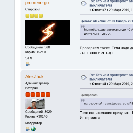
Re: Кто чем проверяет а
promenergo
выключатели
Старожил
«
Ответ #7 :
29 Март 2019, 1
Цитата: AlexZhuk от 30 Январь 201
Мы небольшие автоматы (до 40 А
длительно - 250 А.
Сообщений: 368
Проверяем также. Если надо д
Карма: +52/-0
- РЕТ3000 с РЕТ-ДТ
ЭТЛ
Re: Кто чем проверяет а
AlexZhuk
выключатели
Администратор
«
Ответ #8 :
29 Март 2019, 2
Ветеран
Цитировать
нагрузочный трансформатор к Р
Сообщений: 3029
Тоже есть желание прикупить.
Карма: +301/-5
Интермикса.
Модератор