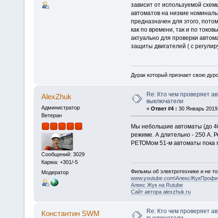
зависит от используемой схем
автоматов на низкие номиналы
предназначен для этого, потом
как по времени, так и по токов
актуально для проверки авто
защиты двигателей ( с регулир
Дурак который признает свою дуро
Re: Кто чем проверяет а
AlexZhuk
выключатели
Администратор
«
Ответ #4 :
30 Январь 2019,
Ветеран
Мы небольшие автоматы (до 40
режиме. А длительно - 250 А. 
РЕТОМом 51-м автоматы пока пр
Сообщений: 3029
Карма: +301/-5
Фильмы об электротехнике и не то
Модератор
www.youtube.com\АлексЖукПрофи
Алекс Жук на Rutube
Сайт автора alexzhuk.ru
Re: Кто чем проверяет а
Константин SWM