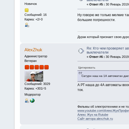
выключатели
Новичок
«
Ответ #5 :
30 Январь 2019,
Ну говорю же только мелкие та
Сообщений: 16
Карма: +2/-0
большие погрешности.
Дурак который признает свою дуро
Re: Кто чем проверяет а
AlexZhuk
выключатели
Администратор
«
Ответ #6 :
30 Январь 2019,
Ветеран
Цитировать
Сатурн наш на 1А автоматах дае
Сообщений: 3029
А РТ наша до 4А автоматы воо
Карма: +301/-5
ток.
Модератор
Фильмы об электротехнике и не то
www.youtube.com\АлексЖукПрофи
Алекс Жук на Rutube
Сайт автора alexzhuk.ru