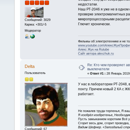
недостатки.
Наш РТ-2046 я уже не в одном 
проверке электромагнитных ра
микропроцессорными расцепит
Сообщений: 3029
Глючит хронически.
Карма: +301/-5
Модератор
Фильмы об электротехнике и не то
www.youtube.com\АлексЖукПрофи
Алекс Жук на Rutube
Сайт автора alexzhuk.ru
Re: Кто чем проверяет а
Delta
выключатели
Пользователь
«
Ответ #1 :
28 Январь 2019,
У нас в лаборатории РТ-2048, в
понту. Причем новый 2 КА с Ж
работает.
Не пожалев труда-терпенья, Я ва
Я изобрёл изобретенье, Необходим
Пусть замыканием коротким Всё у
Сгорит весь дом, сгорит проводка,
Вадим Шефнер. «Запоздалый стре
Сообщений: 67