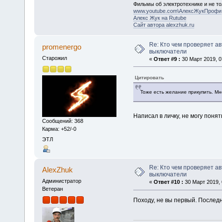
Фильмы об электротехнике и не то
www.youtube.com\АлексЖукПрофи
Алекс Жук на Rutube
Сайт автора alexzhuk.ru
Re: Кто чем проверяет а
promenergo
выключатели
Старожил
«
Ответ #9 :
30 Март 2019, 0
Цитировать
Тоже есть желание прикупить. М
Написал в личку, не могу понят
Сообщений: 368
Карма: +52/-0
ЭТЛ
Re: Кто чем проверяет а
AlexZhuk
выключатели
Администратор
«
Ответ #10 :
30 Март 2019, 
Ветеран
Походу, не вы первый. Послед