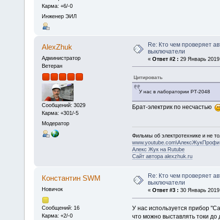
Карма: +6/-0
Инженер ЭИЛ
Re: Кто чем проверяет а
AlexZhuk
выключатели
Администратор
«
Ответ #2 :
29 Январь 2019,
Ветеран
Цитировать
У нас в лаборатории РТ-2048
Сообщений: 3029
Брат-электрик по несчастью
Карма: +301/-5
Модератор
Фильмы об электротехнике и не то
www.youtube.com\АлексЖукПрофи
Алекс Жук на Rutube
Сайт автора alexzhuk.ru
Re: Кто чем проверяет а
Константин SWM
выключатели
Новичок
«
Ответ #3 :
30 Январь 2019,
У нас используется прибор "Са
Сообщений: 16
Карма: +2/-0
что можно выставлять токи до 