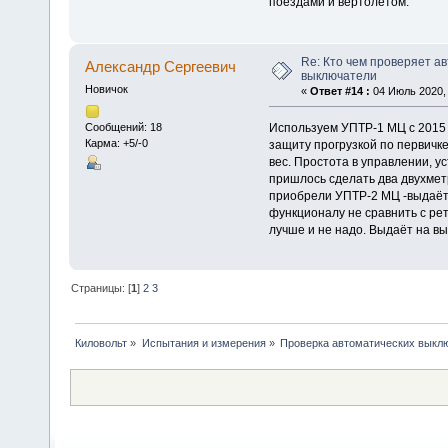
поездами и вертолетом.
Re: Кто чем проверяет а
Александр Cергеевич
выключатели
Новичок
«
Ответ #14 :
04 Июль 2020, 
Используем УПТР-1 МЦ с 2015 
Сообщений: 18
Карма: +5/-0
защиту прогрузкой по первичк
вес. Простота в управлении, ус
пришлось сделать два двухмет
приобрели УПТР-2 МЦ -выдаёт т
функционалу не сравнить с рет
лучше и не надо. Выдаёт на вы
Страницы: [
1
]
2
3
Киловольт
»
Испытания и измерения
»
Проверка автоматических выкл