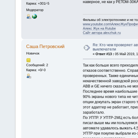
наверное, не как у РЕТОМ-30КА
Карма: +301/-5
Модератор
Фильмы об электротехнике и не то
www.youtube.com\АлексЖукПрофи
Алекс Жук на Rutube
Сайт автора alexzhuk.ru
Re: Кто чем проверяет а
Саша Петровский
выключатели
Новичок
«
Ответ #13 :
05 Май 2019, 1
Так как больше всего приходи
Сообщений: 2
Карма: +0/-0
отказов соответственно. Спра
проверенных. Также единичные
некачественной заводской рос
ABB и GE ничего сказать не мо
Последнее время наибольшие 
90% экраны нового типа не чит
опции докупать экран старого 
этот адаптер не работает, пр
заработало.
По УПТР. У УПТР-2МЦ есть бол
писал выше мы им пользуемся 
автомате удавалось выжать 4,5
УПТР при покупке выбрали из-