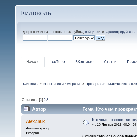
Киловольт
Добро пожаловать,
Гость
. Пожалуйста,
войдите
или
зарегистрируйтесь
.
Начало
YouTube
ВКонтакте
Статьи
Поис
Киловольт
»
Испытания и измерения
»
Проверка автоматических выкл
Страницы: [
1
]
2
3
Автор
Тема: Кто чем проверяе
Кто чем проверяет авто
AlexZhuk
«
:
28 Январь 2019, 00:04:38
Администратор
Ветеран
Создаю тему для сбора данных 