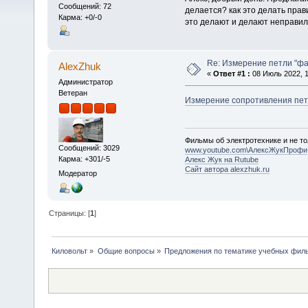
Сообщений: 72
делается? как это делать прав
Карма: +0/-0
это делают и делают неправиль
Re: Измерение петли "фа
AlexZhuk
«
Ответ #1 :
08 Июль 2022, 1
Администратор
Ветеран
Измерение сопротивления пет
Фильмы об электротехнике и не то
Сообщений: 3029
www.youtube.com\АлексЖукПрофи
Карма: +301/-5
Алекс Жук на Rutube
Сайт автора alexzhuk.ru
Модератор
Страницы: [
1
]
Киловольт
»
Общие вопросы
»
Предложения по тематике учебных филь