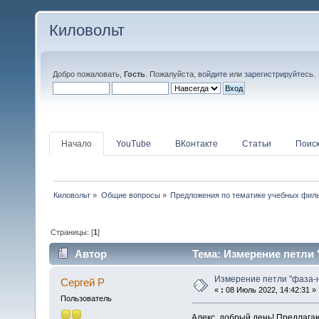
Киловольт
Добро пожаловать,
Гость
. Пожалуйста,
войдите
или
зарегистрируйтесь
.
Начало
YouTube
ВКонтакте
Статьи
Поис
Киловольт
»
Общие вопросы
»
Предложения по тематике учебных филь
Страницы: [
1
]
Автор
Тема: Измерение петли 
Измерение петли "фаза-
Сергей Р
«
:
08 Июль 2022, 14:42:31 »
Пользователь
Алекс, добрый день! Предлагаю