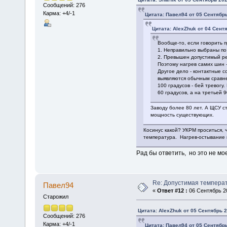
Сообщений: 276
Карма: +4/-1
Цитата: Павел94 от 05 Сентябрь
Цитата: AlexZhuk от 04 Сентя
Вообще-то, если говорить п
1. Неправильно выбраны по
2. Превышен допустимый ре
Поэтому нагрев самих шин -
Другое дело - контактные с
выявляются обычным сравне
100 градусов - бей тревогу
60 градусов, а на третьей 
Заводу более 80 лет. А ЩСУ с
мощность существующих.
Косинус какой? УКРМ проситься, 
температура. Нагрев-остывание 
Рад бы ответить, но это не мо
Re: Допустимая темпера
Павел94
«
Ответ #12 :
06 Сентябрь 20
Старожил
Цитата: AlexZhuk от 05 Сентябрь 2
Сообщений: 276
Карма: +4/-1
Цитата: Павел94 от 05 Сентябрь