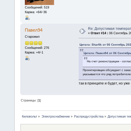
Сообщений: 519
Карма: +64/-36
Re: Допустимая темпера
Павел94
«
Ответ #14 :
06 Сентябрь 20
Старожил
Цитата: Sharfik от 06 Сентябрь 202
Сообщений: 276
Карма: +4/-1
Цитата: Павел94 от 06 Сентябрь
На счет реконструкции - согла
Проектировщик обсуждает с заказ
указывается что ряд потребител
так в принципе и будет, но уже 
Страницы: [
1
]
Киловольт
»
Электроснабжение
»
Распредустройства
»
Допустимая те