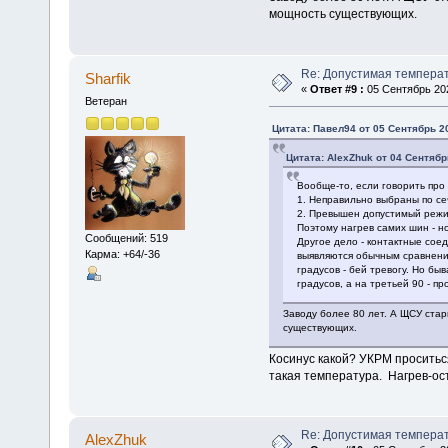
мощность существующих.
Re: Допустимая темпера
Sharfik
«
Ответ #9 :
05 Сентябрь 202
Ветеран
Цитата: Павел94 от 05 Сентябрь 20
Цитата: AlexZhuk от 04 Сентябр
Вообще-то, если говорить про 
1. Неправильно выбраны по с
2. Превышен допустимый режим
Поэтому нагрев самих шин - н
Сообщений: 519
Другое дело - контактные соед
Карма: +64/-36
выявляются обычным сравнени
градусов - бей тревогу. Но бы
градусов, а на третьей 90 - п
Заводу более 80 лет. А ЩСУ ста
существующих.
Косинус какой? УКРМ проситься
такая температура. Нагрев-ос
Re: Допустимая темпера
AlexZhuk