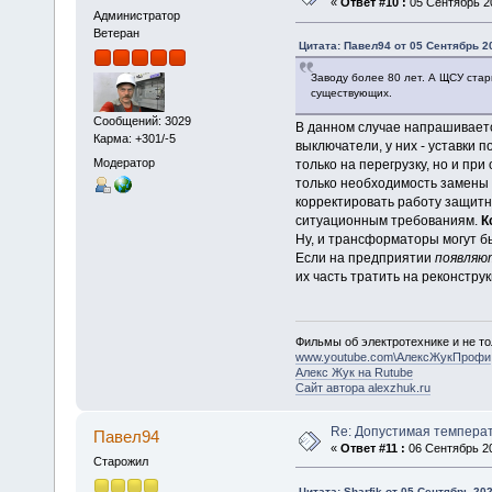
«
Ответ #10 :
05 Сентябрь 20
Администратор
Ветеран
Цитата: Павел94 от 05 Сентябрь 20
Заводу более 80 лет. А ЩСУ ста
существующих.
Сообщений: 3029
В данном случае напрашивается
Карма: +301/-5
выключатели, у них - уставки п
Модератор
только на перегрузку, но и пр
только необходимость замены 
корректировать работу защитны
ситуационным требованиям.
К
Ну, и трансформаторы могут б
Если на предприятии
появляю
их часть тратить на реконстру
Фильмы об электротехнике и не то
www.youtube.com\АлексЖукПрофи
Алекс Жук на Rutube
Сайт автора alexzhuk.ru
Re: Допустимая темпера
Павел94
«
Ответ #11 :
06 Сентябрь 20
Старожил
Цитата: Sharfik от 05 Сентябрь 202