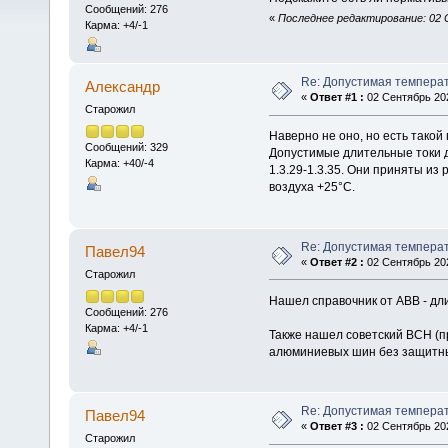
Сообщений: 276
«
Последнее редактирование: 02 
Карма: +4/-1
Re: Допустимая темпера
Алексaндр
«
Ответ #1 :
02 Сентябрь 202
Старожил
Наверно не оно, но есть такой
Сообщений: 329
Допустимые длительные токи 
Карма: +40/-4
1.3.29-1.3.35. Они приняты из
воздуха +25°С.
Re: Допустимая темпера
Павел94
«
Ответ #2 :
02 Сентябрь 202
Старожил
Нашел справочник от ABB - дл
Сообщений: 276
Карма: +4/-1
Также нашел советский ВСН (
алюминиевых шин без защитных
Re: Допустимая темпера
Павел94
«
Ответ #3 :
02 Сентябрь 202
Старожил