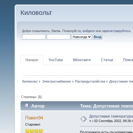
Киловольт
Добро пожаловать,
Гость
. Пожалуйста,
войдите
или
зарегистрируйтесь
.
Начало
YouTube
ВКонтакте
Статьи
Поис
Киловольт
»
Электроснабжение
»
Распредустройства
»
Допустимая те
Страницы: [
1
]
Автор
Тема: Допустимая темпе
Допустимая температур
Павел94
«
:
02 Сентябрь 2022, 09:26:
Старожил
Подскажите есть ли нормативы