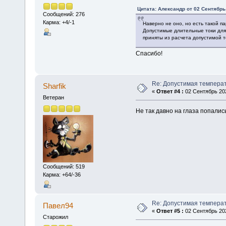
Цитата: Алексaндр от 02 Сентябрь 
Сообщений: 276
Карма: +4/-1
Наверно не оно, но есть такой п
Допустимые длительные токи для
приняты из расчета допустимой т
Спасибо!
Re: Допустимая темпера
Sharfik
«
Ответ #4 :
02 Сентябрь 202
Ветеран
Не так давно на глаза попали
Сообщений: 519
Карма: +64/-36
Re: Допустимая темпера
Павел94
«
Ответ #5 :
02 Сентябрь 202
Старожил