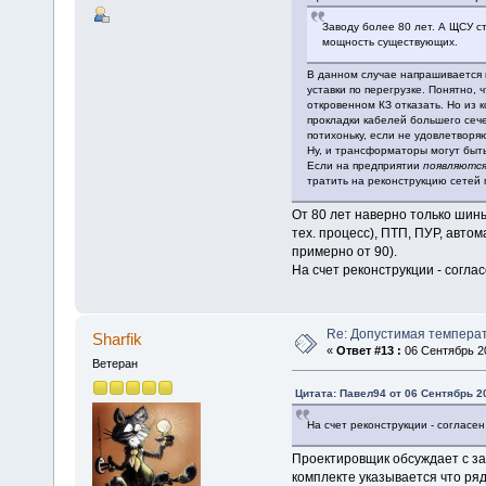
Заводу более 80 лет. А ЩСУ с
мощность существующих.
В данном случае напрашивается к
уставки по перегрузке. Понятно, ч
откровенном КЗ отказать. Но из 
прокладки кабелей большего сече
потихоньку, если не удовлетвор
Ну, и трансформаторы могут быт
Если на предприятии
появляются
тратить на реконструкцию сетей
От 80 лет наверно только шин
тех. процесс), ПТП, ПУР, авто
примерно от 90).
На счет реконструкции - согла
Re: Допустимая темпера
Sharfik
«
Ответ #13 :
06 Сентябрь 20
Ветеран
Цитата: Павел94 от 06 Сентябрь 20
На счет реконструкции - согласен
Проектировщик обсуждает с за
комплекте указывается что ря