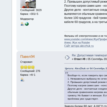
2. Превышен допустимый режим
Поэтому нагрев самих шин - н
Другое дело - контактные соед
Сообщений: 3029
выявляются обычным сравнение
Карма: +301/-5
более 100 градусов - бей трев
Модератор
кабеле 60 градусов, а на треть
Фильмы об электротехнике и не то
www.youtube.com\АлексЖукПрофи
Алекс Жук на Rutube
Сайт автора alexzhuk.ru
Re: Допустимая темпера
Павел94
«
Ответ #8 :
05 Сентябрь 202
Старожил
Цитата: AlexZhuk от 04 Сентябрь 2
Сообщений: 276
Карма: +4/-1
Вообще-то, если говорить про сам
1. Неправильно выбраны по сече
2. Превышен допустимый режим п
Поэтому нагрев самих шин - нонс
Другое дело - контактные соедине
обычным сравнением нагрева ана
тревогу. Но бывает и меньше. Есл
проблема уже существует.
Заводу более 80 лет. А ЩСУ с