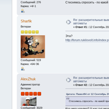
Стесняюсь спросить - по како
Сообщений: 276
Карма: +4/-1
Re: расширительные выв
Sharfik
автоматы
Ветеран
«
Ответ #1 :
12 Сентябрь 202
Эта?
http://forum.rukilovolt.info/ind
Сообщений: 519
Карма: +64/-36
Re: расширительные выв
AlexZhuk
автоматы
Администратор
«
Ответ #2 :
12 Сентябрь 202
Ветеран
Цитата: Павел94 от 12 Сентябрь 20
Стесняюсь спросить - по какой 
Сообщений: 3029
Кто чего удалял? У нас тут мо