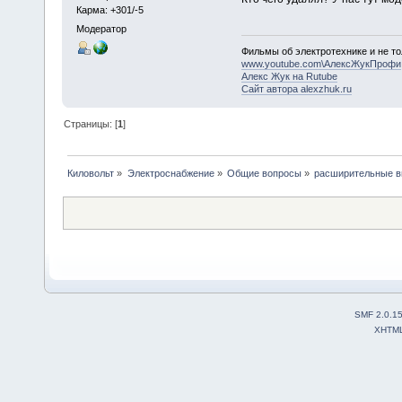
Карма: +301/-5
Модератор
Фильмы об электротехнике и не то
www.youtube.com\АлексЖукПрофи
Алекс Жук на Rutube
Сайт автора alexzhuk.ru
Страницы: [
1
]
Киловольт
»
Электроснабжение
»
Общие вопросы
»
расширительные в
SMF 2.0.1
XHTM