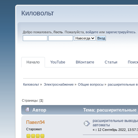
Киловольт
Добро пожаловать,
Гость
. Пожалуйста,
войдите
или
зарегистрируйтесь
.
Начало
YouTube
ВКонтакте
Статьи
Поис
Киловольт
»
Электроснабжение
»
Общие вопросы
»
расширительные в
Страницы: [
1
]
Автор
Тема: расширительные в
расширительные выводы 
Павел94
автоматы
Старожил
«
:
12 Сентябрь 2022, 13:57: