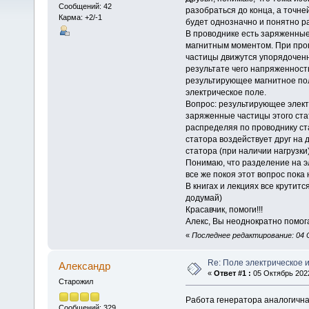
Сообщений: 42
разобраться до конца, а точне
Карма: +2/-1
будет однозначно и понятно р
В проводнике есть заряженные 
магнитным моментом. При проп
частицы движутся упорядоченно
результате чего напряженност
результирующее магнитное пол
электрическое поле.
Вопрос: результирующее элект
заряженные частицы этого ста
распределяя по проводнику ст
статора воздействует друг на
статора (при наличии нагрузки)
Понимаю, что разделение на эл
все же покоя этот вопрос пока 
В книгах и лекциях все крутится
додумай)
Красавчик, помоги!!!
Алекс, Вы неоднократно помога
«
Последнее редактирование: 04 
Re: Поле электрическое 
Алексaндр
«
Ответ #1 :
05 Октябрь 2022
Старожил
Работа генератора аналогична
Сообщений: 329