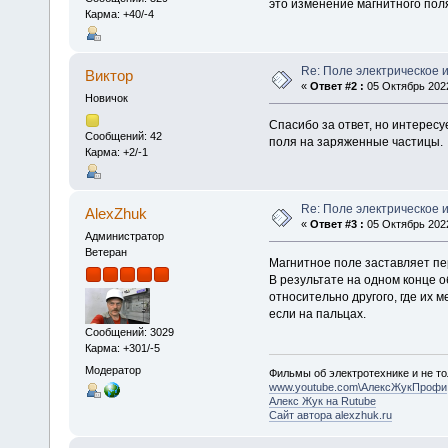
это изменение магнитного пол
Карма: +40/-4
Re: Поле электрическое 
Виктор
«
Ответ #2 :
05 Октябрь 2022
Новичок
Спасибо за ответ, но интересу
Сообщений: 42
поля на заряженные частицы.
Карма: +2/-1
Re: Поле электрическое 
AlexZhuk
«
Ответ #3 :
05 Октябрь 2022
Администратор
Ветеран
Магнитное поле заставляет пе
В результате на одном конце 
относительно другого, где их м
если на пальцах.
Сообщений: 3029
Карма: +301/-5
Модератор
Фильмы об электротехнике и не то
www.youtube.com\АлексЖукПрофи
Алекс Жук на Rutube
Сайт автора alexzhuk.ru