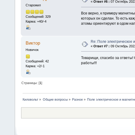
«
Ответ #6 :
07 Октябрь 2022
Старожил
Все верно, к примеру магнитны
Сообщений: 329
которых он сделан. То есть ка
Карма: +40/-4
атомы ориентируют в одом нап
Re: Поле электрическое 
Виктор
«
Ответ #7 :
09 Октябрь 2022
Новичок
Товарищи, спасибо за ответы! 
Сообщений: 42
работы!!!
Карма: +2/-1
Страницы: [
1
]
Киловольт
»
Общие вопросы
»
Разное
»
Поле электрическое и магнитн