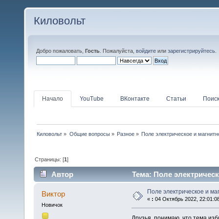
Киловольт
Добро пожаловать,
Гость
. Пожалуйста,
войдите
или
зарегистрируйтесь
.
Начало
YouTube
ВКонтакте
Статьи
Поис
Киловольт
»
Общие вопросы
»
Разное
»
Поле электрическое и магнитн
Страницы: [
1
]
Автор
Тема: Поле электрическ
Поле электрическое и ма
Виктор
«
:
04 Октябрь 2022, 22:01:0
Новичок
Друзья, понимаю, что тема изб