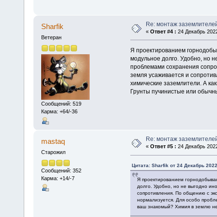
Re: монтаж заземлителе
Sharfik
«
Ответ #4 :
24 Декабрь 2022
Ветеран
Я проектированием горнодобыв
модульное долго. Удобно, но н
проблемами сохранения сопро
земля усаживается и сопротив
химические заземлители. А ка
Грунты пучинистые или обычн
Сообщений: 519
Карма: +64/-36
Re: монтаж заземлителе
mastaq
«
Ответ #5 :
24 Декабрь 2022
Старожил
Цитата: Sharfik от 24 Декабрь 2022
Сообщений: 352
Карма: +14/-7
Я проектированием горнодобываю
долго. Удобно, но не выгодно и
сопротивления. По общению с эк
нормализуется. Для особо пробл
ваш знакомый? Химия в землю не