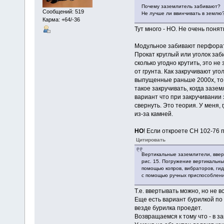
Почему заземлитель забивают?
Сообщений: 519
Не лучше ли ввинчивать в землю
Карма: +64/-36
Тут много - НО. Не очень поня
Модульное забивают перфорато
Прокат круглый или уголок за
сколько угодно крутить, это не
от грунта. Как закручивают уг
выпущенные раньше 2000х, то 
такое закручивать, когда зазе
вариант что при закручивании 
свернуть. Это теория. У меня,
из-за камней.
НО
! Если откроете СН 102-76 п
Цитировать
Вертикальные заземлители, ввер
рис. 15. Погружение вертикальны
помощью копров, вибраторов, ги
с помощью ручных приспособлени
Т.е. ввертывать можно, но не в
Еще есть вариант бурилкой по 
везде бурилка проедет.
Возвращаемся к тому что - в з