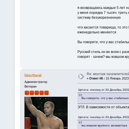
я возвращаюсь каждые 5 лет на
у меня порядка 7 тысяч. треть
систему безукоризненную
что касается товарища, то это
еженедельно меняется
Вы говорите, что у вас стабил
Русский стиль он во всем с ра
говорят - зачем? мы ковшом кр
Re: монтаж заземлителе
blastbeat
«
Ответ #6 :
15 Январь 2023,
Администратор
Ветеран
Цитата: mastaq от 24 Декабрь 2022
Вы говорите, что у вас стабильн
ЭТЛ. В зависимости от объект
Цитата: mastaq от 24 Декабрь 2022
мы ковшом крупного экскаватора