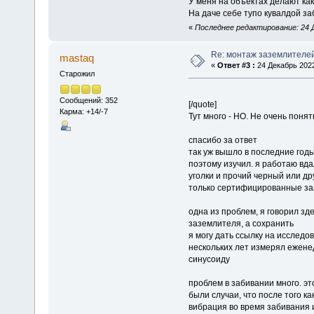
У меня на объектах делают ка
На даче себе тупо кувалдой за
«
Последнее редактирование: 24 Де
Re: монтаж заземлителе
mastaq
«
Ответ #3 :
24 Декабрь 2022
Старожил
Сообщений: 352
[/quote]
Карма: +14/-7
Тут много - НО. Не очень поня
спасибо за ответ
так уж вышло в последние год
поэтому изучил. я работаю вда
уголки и прочий черный или др
только сертифицированные зазе
одна из проблем, я говорил зде
заземлителя, а сохранить
я могу дать ссылку на исследо
нескольких лет измерял еженед
синусоиду
проблем в забивании много. э
были случаи, что после того ка
вибрация во время забивания и