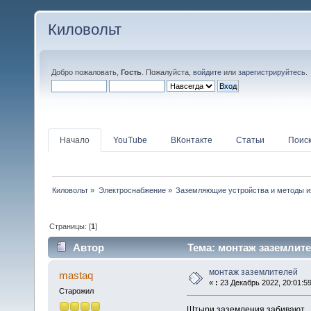
Киловольт
Добро пожаловать,
Гость
. Пожалуйста,
войдите
или
зарегистрируйтесь
.
Начало
YouTube
ВКонтакте
Статьи
Поис
Киловольт
»
Электроснабжение
»
Заземляющие устройства и методы и
Страницы: [
1
]
Автор
Тема: монтаж заземлите
монтаж заземлителей
mastaq
«
:
23 Декабрь 2022, 20:01:59
Старожил
Штыри заземления забивают