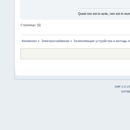
Quod non est in actis, non est in mu
Страницы: [
1
]
Киловольт
»
Электроснабжение
»
Заземляющие устройства и методы и
SMF 2.0.1
XHTM