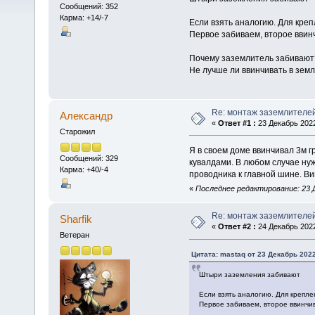
Сообщений: 352
Карма: +14/-7
Если взять аналогию. Для кре
Первое забиваем, второе ввин
Почему заземлитель забивают
Не лучше ли ввинчивать в зем
Re: монтаж заземлителе
Алексaндр
«
Ответ #1 :
23 Декабрь 2022
Старожил
Я в своем доме ввинчивал 3м г
Сообщений: 329
кувалдами. В любом случае нуж
Карма: +40/-4
проводника к главной шине. Ви
«
Последнее редактирование: 23 Д
Re: монтаж заземлителе
Sharfik
«
Ответ #2 :
24 Декабрь 2022
Ветеран
Цитата: mastaq от 23 Декабрь 2022
Штыри заземления забивают
Если взять аналогию. Для крепле
Первое забиваем, второе ввинчи