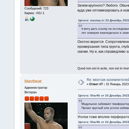
Зачем крупного? Любого. Обыч
Сообщений: 723
куда уже оптимизировать и но
Карма: +91/-1
Цитата: mastaq от 24 Декабрь 2022
я могу дать ссылку на исследова
лет измерял еженедельно и запис
Охотно верится. Сопротивление
промерзания типа грунта, глуб
скачки. Ну и, как справедливо
Quod non est in actis, non est in mu
Re: монтаж заземлителе
blastbeat
«
Ответ #7 :
15 Январь 2023,
Администратор
Ветеран
Цитата: Sharfik от 24 Декабрь 2022
Модульное забивают перфораторо
Прокат круглый или уголок забив
Уголок тоже вполне перфоратор
Цитата: Sharfik от 24 Декабрь 2022