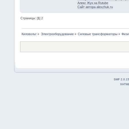
Алекс Жук на Rutube
Сайт автора alexzhuk.ru
Страницы: [
1
]
2
Киловольт
»
Электрооборудование
»
Силовые трансформаторы
»
Физи
SMF 2.0.1
XHTM