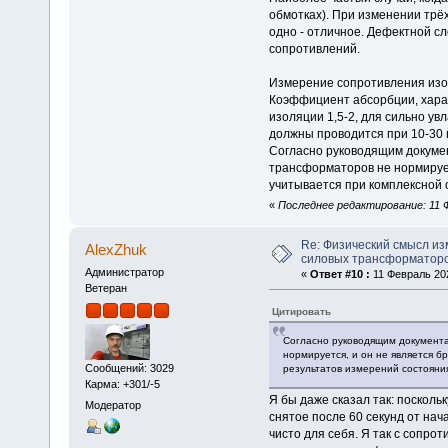
обмотках). При изменении трё
одно - отличное. Дефектной с
сопротивлений.
Измерение сопротивления изо
Коэффициент абсорбции, харак
изоляции 1,5-2, для сильно ув
должны проводится при 10-30 
Согласно руководящим докумен
трансформаторов не нормирует
учитывается при комплексной 
«
Последнее редактирование: 11 Ф
Re: Физический смысл и
AlexZhuk
силовых трансформаторо
Администратор
«
Ответ #10 :
11 Февраль 202
Ветеран
Цитировать
Согласно руководящим документа
нормируется, и он не является б
Сообщений: 3029
результатов измерений состояни
Карма: +301/-5
Я бы даже сказал так: поскол
Модератор
снятое после 60 секунд от на
чисто для себя. Я так с сопро