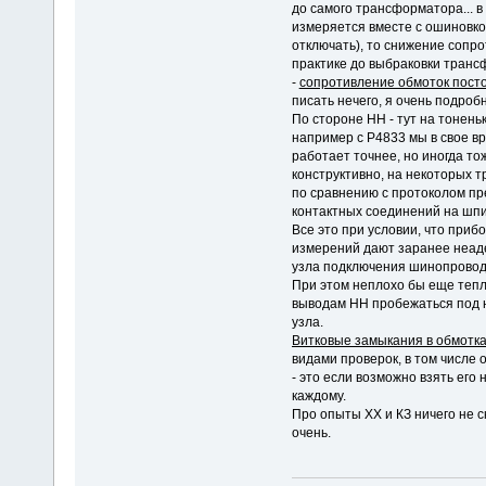
до самого трансформатора... в
измеряется вместе с ошиновко
отключать), то снижение сопро
практике до выбраковки транс
-
сопротивление обмоток посто
писать нечего, я очень подроб
По стороне НН - тут на тонень
например с Р4833 мы в свое в
работает точнее, но иногда то
конструктивно, на некоторых 
по сравнению с протоколом пр
контактных соединений на шп
Все это при условии, что прибо
измерений дают заранее неад
узла подключения шинопровод
При этом неплохо бы еще теп
выводам НН пробежаться под 
узла.
Витковые замыкания в обмотк
видами проверок, в том числе
- это если возможно взять его
каждому.
Про опыты ХХ и КЗ ничего не с
очень.