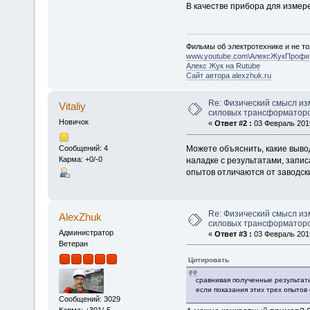
В качестве прибора для измер
Фильмы об электротехнике и не то
www.youtube.com\АлексЖукПрофи
Алекс Жук на Rutube
Сайт автора alexzhuk.ru
Re: Физический смысл и
Vitaliy
силовых трансформаторо
Новичок
«
Ответ #2 :
03 Февраль 2019
Можете объяснить, какие выво
Сообщений: 4
Карма: +0/-0
наладке с результатами, запис
опытов отличаются от заводс
Re: Физический смысл и
AlexZhuk
силовых трансформаторо
Администратор
«
Ответ #3 :
03 Февраль 2019
Ветеран
Цитировать
сравнивая полученные результаты
если показания этих трех опытов
Сообщений: 3029
Карма: +301/-5