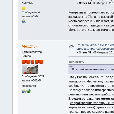
Новичок
«
Ответ #4 :
05 Февраль 2019
Конкретный пример - это тот с
Сообщений: 4
Карма: +0/-0
заводских на 7%, а по высокой 
моего вопроса и была в том, ч
отличаются от заводских выше
Может это отдельная тема дл
Re: Физический смысл и
AlexZhuk
силовых трансформаторо
Администратор
«
Ответ #5 :
05 Февраль 2019
Ветеран
Цитировать
По низкой омики отличатся от зав
Сообщений: 3029
Это у Вас по божески. У нас д
Карма: +301/-5
заводскими. Что мы ему там из
сообщили, что протокол этот, с
Модератор
Поэтому с заводскими сравнив
реально меньше, чем прибор п
В сухом остатке, что может с
-
сопротивление изоляции сни
нормами величин): трем изоля
трансе - проверка масла на пр