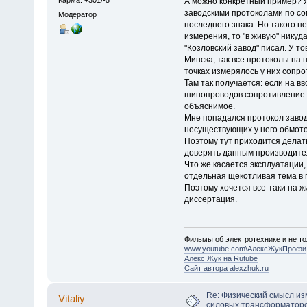
А можно конкретный пример? Я
заводскими протоколами по со
Модератор
последнего знака. Но такого н
измерения, то "в живую" никуд
"Козловский завод" писал. У 
Минска, так все протоколы на н
точках измерялось у них сопр
Там так получается: если на в
шинопроводов сопротивление н
объяснимое.
Мне попадался протокол завод
несуществующих у него обмото
Поэтому тут приходится делать
доверять данным производите
Что же касается эксплуатации,
отдельная щекотливая тема в п
Поэтому хочется все-таки на ж
диссертация.
Фильмы об электротехнике и не то
www.youtube.com\АлексЖукПрофи
Алекс Жук на Rutube
Сайт автора alexzhuk.ru
Re: Физический смысл и
Vitaliy
силовых трансформаторо