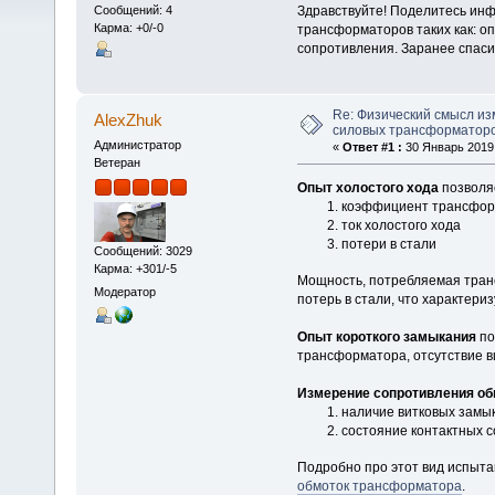
Здравствуйте! Поделитесь ин
Сообщений: 4
Карма: +0/-0
трансформаторов таких как: оп
сопротивления. Заранее спаси
Re: Физический смысл и
AlexZhuk
силовых трансформаторо
Администратор
«
Ответ #1 :
30 Январь 2019,
Ветеран
Опыт холостого хода
позволя
коэффициент трансфо
ток холостого хода
потери в стали
Сообщений: 3029
Карма: +301/-5
Мощность, потребляемая тран
Модератор
потерь в стали, что характери
Опыт короткого замыкания
по
трансформатора, отсутствие в
Измерение сопротивления об
наличие витковых замы
состояние контактных с
Подробно про этот вид испыта
обмоток трансформатора
.