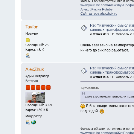
Фильмы об электротехнике и не то
www.youtube.com\АлексЖукПрофи
Алекс Жук на Rutube
Сайт автора alexzhuk.ru
Re: Физический смысл и
Tayfon
силовых трансформаторо
Новичок
«
Ответ #13 :
11 Февраль 202
Очень завязано на температур
Сообщений: 25
Карма: +3/-0
ничего до сих пор работают.
Re: Физический смысл и
AlexZhuk
силовых трансформаторо
Администратор
«
Ответ #14 :
11 Февраль 202
Ветеран
Цитировать
даже с килоомами включали тра
Сообщений: 3029
Я был свидетелем, как с ки
Карма: +301/-5
под водой
Модератор
Фильмы об электротехнике и не то
www.youtube.com\АлексЖукПрофи