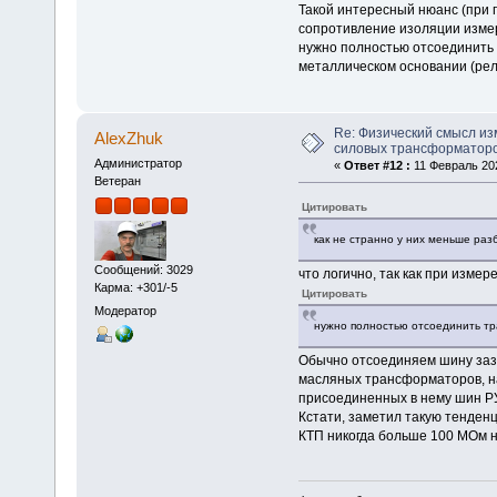
Такой интересный нюанс (при
сопротивление изоляции измере
нужно полностью отсоединить 
металлическом основании (ре
Re: Физический смысл и
AlexZhuk
силовых трансформаторо
Администратор
«
Ответ #12 :
11 Февраль 202
Ветеран
Цитировать
как не странно у них меньше раз
Сообщений: 3029
что логично, так как при изм
Карма: +301/-5
Цитировать
Модератор
нужно полностью отсоединить т
Обычно отсоединяем шину заз
масляных трансформаторов, на
присоединенных в нему шин РУ
Кстати, заметил такую тенден
КТП никогда больше 100 МОм н