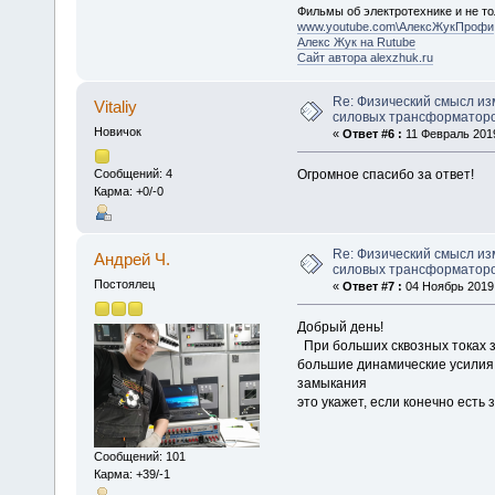
Фильмы об электротехнике и не то
www.youtube.com\АлексЖукПрофи
Алекс Жук на Rutube
Сайт автора alexzhuk.ru
Re: Физический смысл и
Vitaliy
силовых трансформаторо
Новичок
«
Ответ #6 :
11 Февраль 2019
Огромное спасибо за ответ!
Сообщений: 4
Карма: +0/-0
Re: Физический смысл и
Андрей Ч.
силовых трансформаторо
Постоялец
«
Ответ #7 :
04 Ноябрь 2019,
Добрый день!
При больших сквозных токах 
большие динамические усилия,
замыкания
это укажет, если конечно есть
Сообщений: 101
Карма: +39/-1