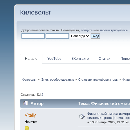
Киловольт
Добро пожаловать,
Гость
. Пожалуйста,
войдите
или
зарегистрируйтесь
.
Начало
YouTube
ВКонтакте
Статьи
Поис
Киловольт
»
Электрооборудование
»
Силовые трансформаторы
»
Физи
Страницы: [
1
]
2
Автор
Тема: Физический смыс
(Прочитано 77916 раз)
Физический смысл измер
Vitaliy
силовых трансформаторо
Новичок
«
:
30 Январь 2019, 21:31:26