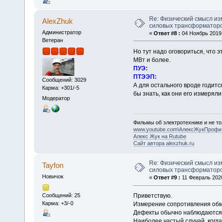
Re: Физический смысл и
AlexZhuk
силовых трансформаторо
Администратор
«
Ответ #8 :
04 Ноябрь 2019,
Ветеран
Но тут надо оговориться, что
МВт и более.
ПУЭ:
ПТЭЭП:
Сообщений: 3029
А для остального вроде годит
Карма: +301/-5
бы знать, как они его измерял
Модератор
Фильмы об электротехнике и не то
www.youtube.com\АлексЖукПрофи
Алекс Жук на Rutube
Сайт автора alexzhuk.ru
Re: Физический смысл и
Tayfon
силовых трансформаторо
Новичок
«
Ответ #9 :
11 Февраль 2020
Приветствую.
Сообщений: 25
Карма: +3/-0
Измерение сопротивления обм
Дефекты обычно наблюдаются 
Наиболее частый случай, когда