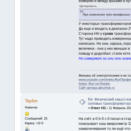
измеряю и между фазами и нул
Цитировать
При изменении трёх межфазных с
У некоторых трансформаторов 
Да еще и входить в диапазон 2
Сторона НН у
сухих
трансформ
Тут надо приводить измеренные
написано. Но они, зараза, пор
величина - она у них меньше и
поводу и додолбал: стали хотя
Но измеряют ли они эти знач
Фильмы об электротехнике и не то
www.youtube.com\АлексЖукПрофи
Алекс Жук на Rutube
Сайт автора alexzhuk.ru
Re: Физический смысл и
Tayfon
силовых трансформаторо
Новичок
«
Ответ #11 :
11 Февраль 202
На счёт a-0 b-0 c-0 писал в ст
Сообщений: 25
Карма: +3/-0
показывает наш микроометр 324
намагничивания то ли ещё что-