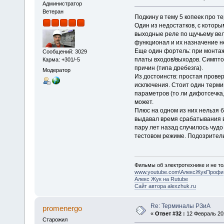
Администратор
Ветеран
Подкину в тему 5 копеек про 
Один из недостатков, с котор
выходные реле по щучьему вел
функционал и их назначение н
Еще один фортель: при монтаж
Сообщений: 3029
платы входов/выходов. Симптом
Карма: +301/-5
причин (типа дребезга).
Модератор
Из достоинств: простая провер
исключения. Стоит один терми
параметров (то ли дифотсечка
может.
Плюс на одном из них нельзя 
выдавал время срабатывания в
пару лет назад случилось чудо
тестовом режиме. Подозритель
Фильмы об электротехнике и не то
www.youtube.com\АлексЖукПрофи
Алекс Жук на Rutube
Сайт автора alexzhuk.ru
Re: Терминалы РЗиА
promenergo
«
Ответ #32 :
12 Февраль 202
Старожил