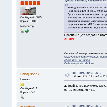
Цитата: Bogembay Akshabayev от 0
Всем доброго времени суток! Пи
Проблема в БМРЗ-ТН-10-40-24 сл
Произошло на смене одного из д
Сообщений: 3029
в шкафу ШЗТ выбело автомат пит
Карма: +301/-5
отправили братьям Электронщикам
стороны начинать?!?? И как по в
Модератор
спасибо за внимание! Удачи колл
Правильно ,что создали в итог
ADMIN
Фильмы об электротехнике и не то
www.youtube.com\АлексЖукПрофи
Алекс Жук на Rutube
Сайт автора alexzhuk.ru
Re: Терминалы РЗиА
Влад новак
«
Ответ #43 :
23 Ноябрь 2021
Новичок
добрый вечер,ищу схему блока 
Сообщений: 2
есть,и индикация и тд.
Карма: +0/-0
Re: Терминалы РЗиА
maksimz