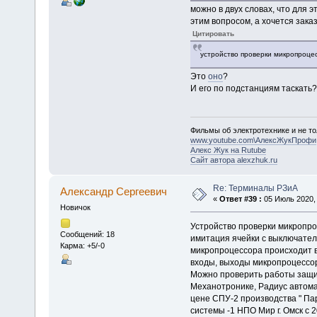
можно в двух словах, что для 
этим вопросом, а хочется зака
Цитировать
устройство проверки микропроце
Это
оно
?
И его по подстанциям таскать? 
Фильмы об электротехнике и не то
www.youtube.com\АлексЖукПрофи
Алекс Жук на Rutube
Сайт автора alexzhuk.ru
Re: Терминалы РЗиА
Александр Cергеевич
«
Ответ #39 :
05 Июль 2020, 
Новичок
Устройство проверки микропро
Сообщений: 18
имитация ячейки с выключател
Карма: +5/-0
микропроцессора происходит в
входы, выходы микропроцессор
Можно проверить работы защит
Механотронике, Радиус автома
цене СПУ-2 производства " Пар
системы -1 НПО Мир г. Омск с 