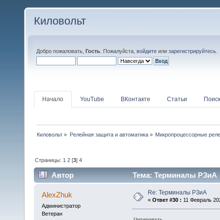
Киловольт
Добро пожаловать,
Гость
. Пожалуйста,
войдите
или
зарегистрируйтесь
.
Начало
YouTube
ВКонтакте
Статьи
Поис
Киловольт
»
Релейная защита и автоматика
»
Микропроцессорные рел
Страницы:
1
2
[
3
]
4
Автор
Тема: Терминалы РЗиА (
Re: Терминалы РЗиА
AlexZhuk
«
Ответ #30 :
11 Февраль 202
Администратор
Ветеран
Цитировать