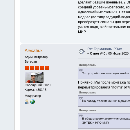
(делают бавшие военные). 2 ЭН
средний уровень-мозг всего, к
однолинейных схем РП. Связан
модбас (по типу ведущий-ведом
преобразует сигналы для перед
учится надо, в обязательном 
МИР.
Re: Терминалы РЗиА
AlexZhuk
«
Ответ #40 :
05 Июль 2020, 
Администратор
Ветеран
Цитировать
Это устройство- имитация ячейки
Понятно. Мы после монтажа пр
Сообщений: 3029
переметрирования "почти" отл
Карма: +301/-5
Цитировать
Модератор
По поводу телемеханики в двух с
Цитировать
В общем всему этому учится надо
ЭНТЕК и НПО МИР.