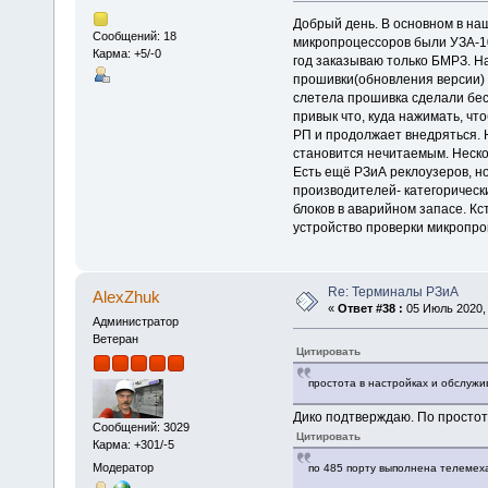
Добрый день. В основном в на
Сообщений: 18
микропроцессоров были УЗА-10
Карма: +5/-0
год заказываю только БМРЗ. На
прошивки(обновления версии) п
слетела прошивка сделали бес
привык что, куда нажимать, чт
РП и продолжает внедряться. 
становится нечитаемым. Неско
Есть ещё РЗиА реклоузеров, н
производителей- категорически
блоков в аварийном запасе. Кс
устройство проверки микропро
Re: Терминалы РЗиА
AlexZhuk
«
Ответ #38 :
05 Июль 2020, 
Администратор
Ветеран
Цитировать
простота в настройках и обслужи
Дико подтверждаю. По простот
Сообщений: 3029
Цитировать
Карма: +301/-5
Модератор
по 485 порту выполнена телемех