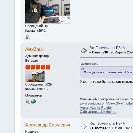
Сообщений: 101
Карма: +39/-1
Re: Терминалы РЗиА
AlexZhuk
«
Ответ #36 :
20 Апрель 2020
Администратор
Ветеран
Цитировать
Я так думаю что всему виной "сы
У меня тоже была такая мысль
Сообщений: 3029
Карма: +301/-5
Модератор
Фильмы об электротехнике и не то
www.youtube.com\АлексЖукПрофи
Алекс Жук на Rutube
Сайт автора alexzhuk.ru
Re: Терминалы РЗиА
Александр Cергеевич
«
Ответ #37 :
03 Июль 2020, 
Новичок