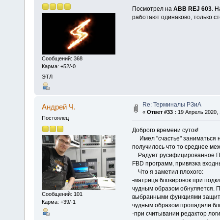
Посмотрел на
ABB REJ 603
. 
работают одинаково, только с
Сообщений: 368
Карма: +52/-0
ЭТЛ
Re: Терминалы РЗиА
Андрей Ч.
«
Ответ #33 :
19 Апрель 2020, 
Постоялец
Доброго времени суток!
Имел "счастье" заниматься н
получилось что то среднее меж
Радует русифицированное ПО
FBD программ, привязка входн
Что я заметил плохого:
-матрица блокировок при подк
чудным образом обнуляется. П
Сообщений: 101
выбранными функциями защит, в
Карма: +39/-1
чудным образом пропадали бло
-при считывании редактор лог