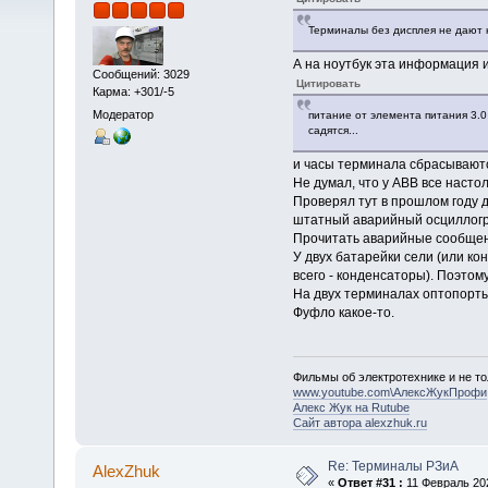
Терминалы без дисплея не дают 
А на ноутбук эта информация и
Сообщений: 3029
Цитировать
Карма: +301/-5
Модератор
питание от элемента питания 3.0
садятся...
и часы терминала сбрасывают
Не думал, что у АВВ все насто
Проверял тут в прошлом году 
штатный аварийный осциллогр
Прочитать аварийные сообщени
У двух батарейки сели (или кон
всего - конденсаторы). Поэтом
На двух терминалах оптопорты
Фуфло какое-то.
Фильмы об электротехнике и не то
www.youtube.com\АлексЖукПрофи
Алекс Жук на Rutube
Сайт автора alexzhuk.ru
Re: Терминалы РЗиА
AlexZhuk
«
Ответ #31 :
11 Февраль 202