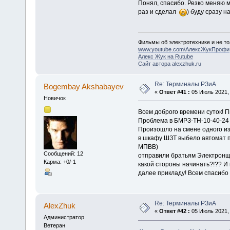
Понял, спасибо. Резко меняю мн
раз и сделал
) буду сразу н
Фильмы об электротехнике и не то
www.youtube.com\АлексЖукПрофи
Алекс Жук на Rutube
Сайт автора alexzhuk.ru
Re: Терминалы РЗиА
Bogembay Akshabayev
«
Ответ #41 :
05 Июль 2021, 
Новичок
Всем доброго времени суток! 
Проблема в БМРЗ-ТН-10-40-24
Произошло на смене одного из
в шкафу ШЗТ выбело автомат п
МПВВ)
Сообщений: 12
отправили братьям Электронщик
Карма: +0/-1
какой стороны начинать?!?? И 
далее прикладу! Всем спасибо 
Re: Терминалы РЗиА
AlexZhuk
«
Ответ #42 :
05 Июль 2021, 
Администратор
Ветеран