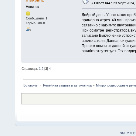
«
Ответ #44 :
23 Март 2024, 
Новичок
Добрый день. У нас такая про
Сообщений: 1
примерно через 40 мин. прои
Карма: +0/-0
связанно с каким-то внутренн
При осмотре регистратора вну
записано Выключение устройс
выключателя. Данная ситуация
Просим помочь в данной ситуа
ошибка отсутствует. Тех.подд
Страницы:
1
2
[
3
]
4
Киловольт
»
Релейная защита и автоматика
»
Микропроцессорные рел
SMF 2.0.1