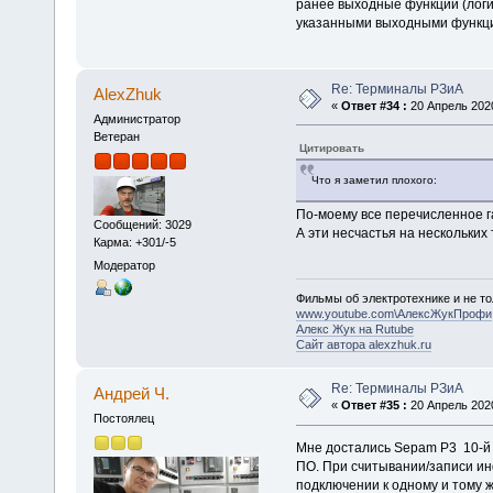
ранее выходные функции (логи
указанными выходными функци
Re: Терминалы РЗиА
AlexZhuk
«
Ответ #34 :
20 Апрель 2020
Администратор
Ветеран
Цитировать
Что я заметил плохого:
По-моему все перечисленное г
Сообщений: 3029
А эти несчастья на нескольких
Карма: +301/-5
Модератор
Фильмы об электротехнике и не то
www.youtube.com\АлексЖукПрофи
Алекс Жук на Rutube
Сайт автора alexzhuk.ru
Re: Терминалы РЗиА
Андрей Ч.
«
Ответ #35 :
20 Апрель 2020
Постоялец
Мне достались Sepam P3 10-й с
ПО. При считывании/записи ин
подключении к одному и тому 