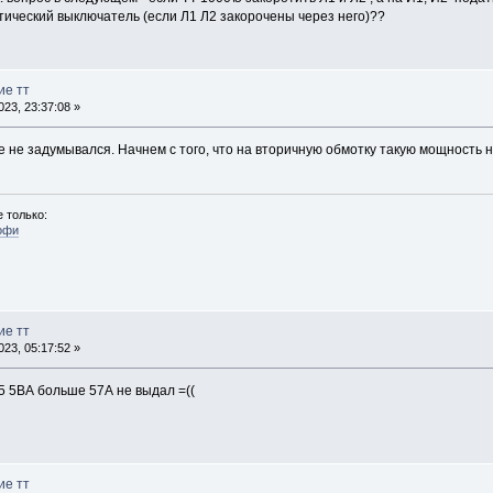
тический выключатель (если Л1 Л2 закорочены через него)??
ие тт
23, 23:37:08 »
е не задумывался. Начнем с того, что на вторичную обмотку такую мощность н
 только:
офи
ие тт
23, 05:17:52 »
5 5ВА больше 57А не выдал =((
ие тт