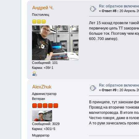
Re: обратное включен
Андрей Ч.
«
Ответ #8 :
20 Апрель 20
Постоялец
Лет 15 назад провели такой
первичную цепь ТТ закорач
больше ток. Поэтому чем ко
600..700 ампер).
Сообщений: 101
Карма: +39/-1
Re: обратное включен
AlexZhuk
«
Ответ #9 :
20 Апрель 20
Администратор
Ветеран
В принципе, тут законам фи
Провод на вторичке тонков
магнитопровода. В итоге п
Честно говоря, даже в голо
А то руки зачесались пров
Сообщений: 3029
Карма: +301/-5
Модератор