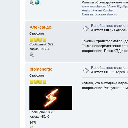
Фильмы об электротехнике и не
www.youtube.com\АлексЖукПр
Алекс Жук на Rutube
Сайт автора alexzhuk.ru
Re: обратное включен
Алексaндр
«
Ответ #10 :
21 Апрель 2
Старожил
Токовый трансформатор (даж
Сообщений: 329
Также непосредственно теп
Карма: +40/-4
напряжение. Плюс КПД и п
Re: обратное включен
promenergo
«
Ответ #11 :
21 Апрель 2
Старожил
Думаю, что выходные парам
напряжение. Уж лучше не м
Сообщений: 368
Карма: +52/-0
ЭТЛ