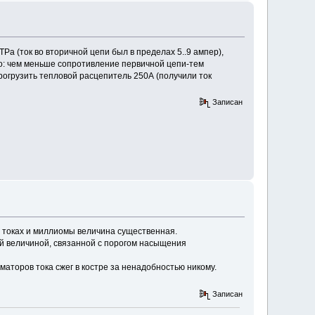
Ра (ток во вторичной цепи был в пределах 5..9 ампер),
о: чем меньше сопротивление первичной цепи-тем
рогрузить тепловой расцепитель 250А (получили ток
Записан
х токах и миллиомы величина существенная.
ой величиной, связанной с порогом насыщения
рматоров тока сжег в костре за ненадобностью никому.
Записан