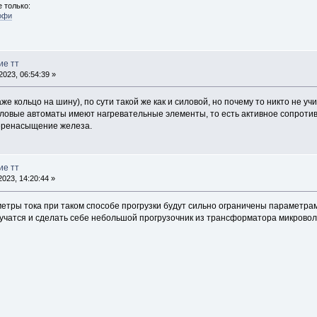
 только:
офи
ие тт
023, 06:54:39 »
е кольцо на шину), по сути такой же как и силовой, но почему то никто не у
ловые автоматы имеют нагревательные элементы, то есть активное сопротив
еренасыщение железа.
ие тт
023, 14:20:44 »
етры тока при таком способе прогрузки будут сильно ограничены параметрам
учатся и сделать себе небольшой прогрузочник из трансформатора микроволн