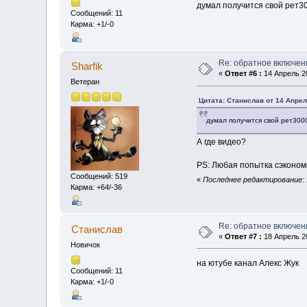
думал получится свой рет30
Сообщений: 11
Карма: +1/-0
Re: обратное включен
Sharfik
«
Ответ #6 :
14 Апрель 20
Ветеран
Цитата: Станислав от 14 Апрел
думал получится свой рет3000
А где видео?
PS: Любая попытка сэконом
Сообщений: 519
«
Последнее редактирование: 1
Карма: +64/-36
Re: обратное включен
Станислав
«
Ответ #7 :
18 Апрель 20
Новичок
на ютубе канал Алекс Жук
Сообщений: 11
Карма: +1/-0