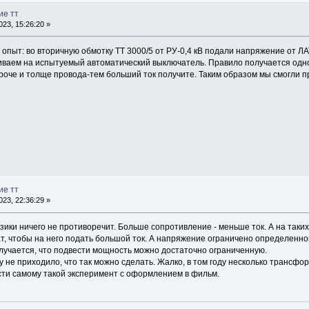
ие тт
23, 15:26:20 »
 опыт: во вторичную обмотку ТТ 3000/5 от РУ-0,4 кВ подали напряжение от ЛАТ
иваем на испытуемый автоматический выключатель. Правило получается одн
роче и толще провода-тем больший ток получите. Таким образом мы смогли п
ие тт
23, 22:36:29 »
зики ничего не противоречит. Больше сопротивление - меньше ток. А на таки
ат, чтобы на него подать большой ток. А напряжение ограничено определенн
олучается, что подвести мощность можно достаточно ограниченную.
ву не приходило, что так можно сделать. Жалко, в том году несколько трансфо
ести самому такой эксперимент с оформлением в фильм.