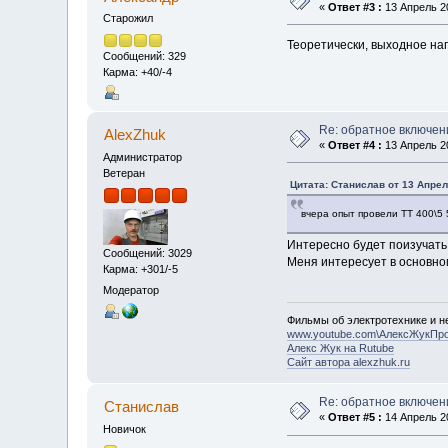
«
Ответ #3 :
13 Апрель 20
Старожил
Теоретически, выходное на
Сообщений: 329
Карма: +40/-4
Re: обратное включен
AlexZhuk
«
Ответ #4 :
13 Апрель 20
Администратор
Ветеран
Цитата: Станислав от 13 Апрел
вчера опыт провели ТТ 400\5
Интересно будет поизучать 
Сообщений: 3029
Меня интересует в основном
Карма: +301/-5
Модератор
Фильмы об электротехнике и не
www.youtube.com\АлексЖукПр
Алекс Жук на Rutube
Сайт автора alexzhuk.ru
Re: обратное включен
Станислав
«
Ответ #5 :
14 Апрель 20
Новичок