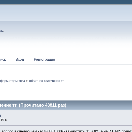
сь
.
иск
Вход
Регистрация
сформаторы тока
»
обратное включение тт
ение тт (Прочитано 43811 раз)
т
:19 »
 вопрос в следующем - если ТТ 1000\5 закоротить Л1 и Л2 , а на И1, И2 подат