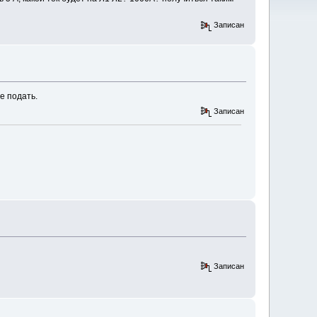
Записан
е подать.
Записан
Записан