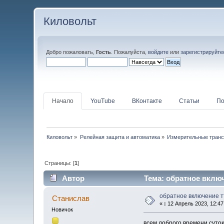
Киловольт
Добро пожаловать,
Гость
. Пожалуйста,
войдите
или
зарегистрируйте
Начало
YouTube
ВКонтакте
Статьи
По
Киловольт
»
Релейная защита и автоматика
»
Измерительные тран
Страницы: [
1
]
Автор
Тема: обратное включ
обратное включение т
Станислав
«
:
12 Апрель 2023, 12:47
Новичок
всем доброго времени суток.