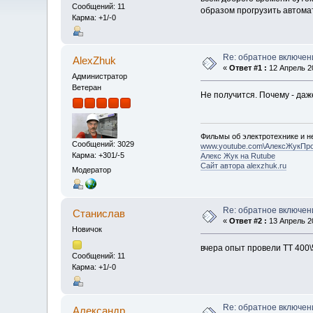
Сообщений: 11
образом прогрузить автома
Карма: +1/-0
Re: обратное включен
AlexZhuk
«
Ответ #1 :
12 Апрель 20
Администратор
Ветеран
Не получится. Почему - даж
Фильмы об электротехнике и не
Сообщений: 3029
www.youtube.com\АлексЖукПр
Карма: +301/-5
Алекс Жук на Rutube
Сайт автора alexzhuk.ru
Модератор
Re: обратное включен
Станислав
«
Ответ #2 :
13 Апрель 20
Новичок
вчера опыт провели ТТ 400\
Сообщений: 11
Карма: +1/-0
Re: обратное включен
Алексaндр