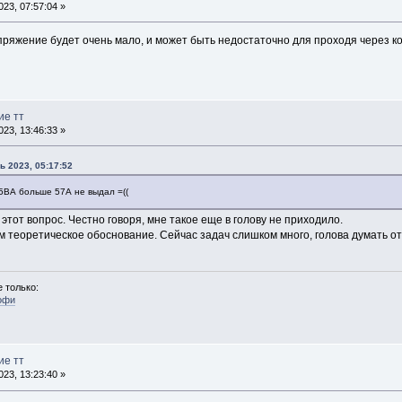
23, 07:57:04 »
пряжение будет очень мало, и может быть недостаточно для проходя через 
ие тт
23, 13:46:33 »
ь 2023, 05:17:52
 5ВА больше 57А не выдал =((
этот вопрос. Честно говоря, мне такое еще в голову не приходило.
 теоретическое обоснование. Сейчас задач слишком много, голова думать отк
 только:
офи
ие тт
23, 13:23:40 »