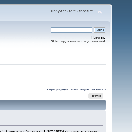
Форум сайта "Киловольт"
Новости:
SMF форум только что установлен!
« предыдущая тема
следующая тема »
ПЕЧАТЬ
ь 5 А, какой ток будет на Л1 Л2? 1000А? получиться таким