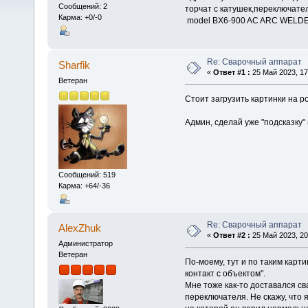
Сообщений: 2
торчат с катушек,переключате
Карма: +0/-0
model BX6-900 AC ARC WELD
Re: Сварочный аппарат
Sharfik
«
Ответ #1 :
25 Май 2023, 17
Ветеран
Стоит загрузить картинки на po
Админ, сделай уже "подсказку"
Сообщений: 519
Карма: +64/-36
Re: Сварочный аппарат
AlexZhuk
«
Ответ #2 :
25 Май 2023, 20
Администратор
Ветеран
По-моему, тут и по таким карт
контакт с объектом".
Мне тоже как-то доставался с
переключателя. Не скажу, что