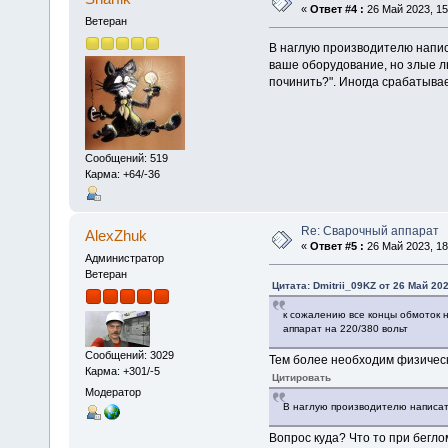
«
Ответ #4 :
26 Май 2023, 15
Ветеран
В наглую производителю написа
ваше оборудование, но злые л
починить?". Иногда срабатывае
Сообщений: 519
Карма: +64/-36
Re: Сварочный аппарат
AlexZhuk
«
Ответ #5 :
26 Май 2023, 18
Администратор
Ветеран
Цитата: Dmitrii_09KZ от 26 Май 202
к сожалению все концы обмоток н
аппарат на 220/380 вольт
Сообщений: 3029
Тем более необходим физическ
Карма: +301/-5
Цитировать
Модератор
В наглую производителю написа
Вопрос куда? Что то при бегл