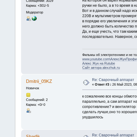
на которой он варил нормальн
Сообщений: 3029
ручки не было, а в то время в
Карма: +301/-5
Вот и в данном случай надо и
Модератор
220В и мультиметром промерят
в порядке его увеличения и эт
него должно быть количество 
Да, и еще учесть, что там как
последовательно. Наверное, с
Фильмы об электротехнике и не то
www.youtube.com\АлексЖукПрофи
Алекс Жук на Rutube
Сайт автора alexzhuk.ru
Re: Сварочный аппарат
Dmitrii_09KZ
«
Ответ #3 :
26 Май 2023, 08
Новичок
к сожалению все концы обмото
Сообщений: 2
параллельно, а сам аппарат на
Карма: +0/-0
сопротивление? и вентилятор 
сделать лучше,оно то хорошего
ухудшилось
Re: Сварочный аппарат
Sharfik