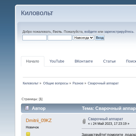
Киловольт
Добро пожаловать,
Гость
. Пожалуйста,
войдите
или
зарегистрируйтесь
.
Начало
YouTube
ВКонтакте
Статьи
Поис
Киловольт
»
Общие вопросы
»
Разное
»
Сварочный аппарат
Страницы: [
1
]
Автор
Тема: Сварочный аппара
Сварочный аппарат
Dmitrii_09KZ
«
:
24 Май 2023, 17:23:19 »
Новичок
Здравствуйте! помогите ,подск