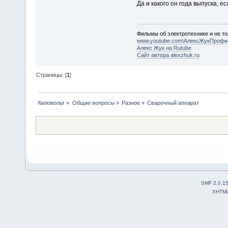
Да и какого он года выпуска, 
Фильмы об электротехнике и не то
www.youtube.com\АлексЖукПрофи
Алекс Жук на Rutube
Сайт автора alexzhuk.ru
Страницы: [
1
]
Киловольт
»
Общие вопросы
»
Разное
»
Сварочный аппарат
SMF 2.0.1
XHTM