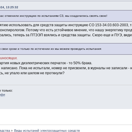
024, 13:25:32
 нас отменили инструкцию по испытаниям СЗ, мы озадачились своять свою!
ятию использовать для средств защиты инструкцию СО 153-34.03.603-2003, т
 конспирологом. Потому что есть устойчивое мнение, что нашу энергетику про
рались, теперь за ПТЭЭП взялись и средства защиты. Скоро еще и ПУЭ, види
л свои сроки и только по истечении их мы можем проводить испытания
риносящих.
артия новых диэлектрических перчаток - то 50% брака.
 написано. Пока не испытали, номер не присвоили, в журналы не записали - не
сь, не упало или шилом не проткнули?
 только:
офи
едства
»
Виды испытаний электрозащитных средств