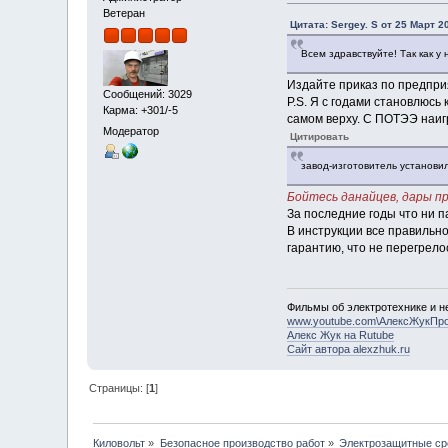
Ветеран
Цитата: Sergey. S от 25 Март 2
Всем здравствуйте! Так как у
Издайте приказ по предпри
Сообщений: 3029
P.S. Я с годами становлюсь
Карма: +301/-5
самом верху. С ПОТЭЭ наиг
Модератор
Цитировать
завод-изготовитель установи
Бойтесь данайцев, дары п
За последние годы что ни п
В инструкции все правильно
гарантию, что не перегрело
Фильмы об электротехнике и не
www.youtube.com\АлексЖукПр
Алекс Жук на Rutube
Сайт автора alexzhuk.ru
Страницы: [
1
]
Киловольт
»
Безопасное производство работ
»
Электрозащитные ср