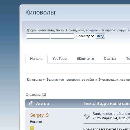
Киловольт
Добро пожаловать,
Гость
. Пожалуйста,
войдите
или
зарегистрируйте
Начало
YouTube
ВКонтакте
Статьи
По
Киловольт
»
Безопасное производство работ
»
Электрозащитные ср
Страницы: [
1
]
Автор
Тема: Виды испытани
Виды испытаний элек
Sergey. S
«
:
25 Март 2024, 13:25:3
Новичок
Всем здравствуйте! Так как