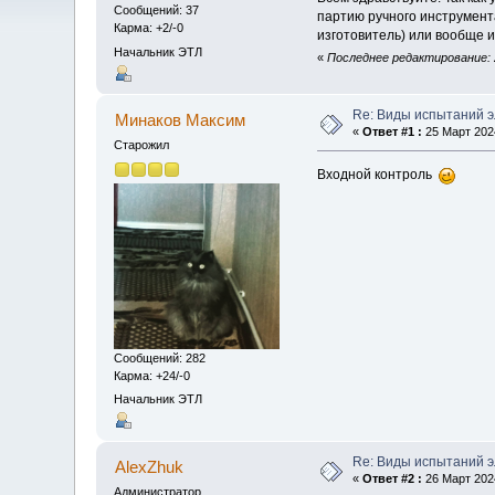
Сообщений: 37
партию ручного инструмента
Карма: +2/-0
изготовитель) или вообще и
Начальник ЭТЛ
«
Последнее редактирование: 2
Re: Виды испытаний 
Минаков Максим
«
Ответ #1 :
25 Март 2024
Старожил
Входной контроль
Сообщений: 282
Карма: +24/-0
Начальник ЭТЛ
Re: Виды испытаний 
AlexZhuk
«
Ответ #2 :
26 Март 2024
Администратор