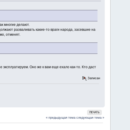
ак многие делают.
должают разваливать какие-то враги народа, засевшие на
мо, отменят.
 эксплуатируем. Оно же к вам еще ехало как-то. Кто даст
Записан
ПЕЧАТЬ
« предыдущая тема
следующая тема »