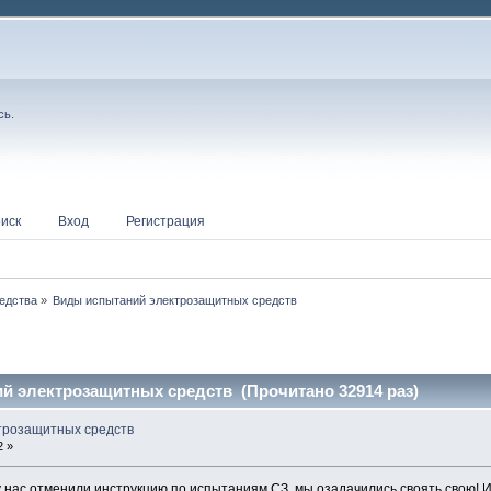
сь
.
иск
Вход
Регистрация
едства
»
Виды испытаний электрозащитных средств
й электрозащитных средств (Прочитано 32914 раз)
трозащитных средств
2 »
 у нас отменили инструкцию по испытаниям СЗ, мы озадачились своять свою! 