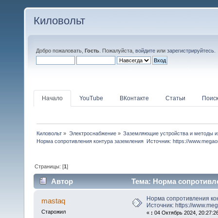
Киловольт
Добро пожаловать,
Гость
. Пожалуйста,
войдите
или
зарегистрируйтесь
.
Начало
YouTube
ВКонтакте
Статьи
Поис
Киловольт
»
Электроснабжение
»
Заземляющие устройства и методы и
Норма сопротивления контура заземления  Источник: https://www.mega
Страницы: [
1
]
Автор
Тема: Норма сопротивле
https://www.megaomm.ru/norma-s (Прочитано 4962
Норма сопротивления ко
mastaq
Источник: https://www.me
Старожил
«
:
04 Октябрь 2024, 20:27:2