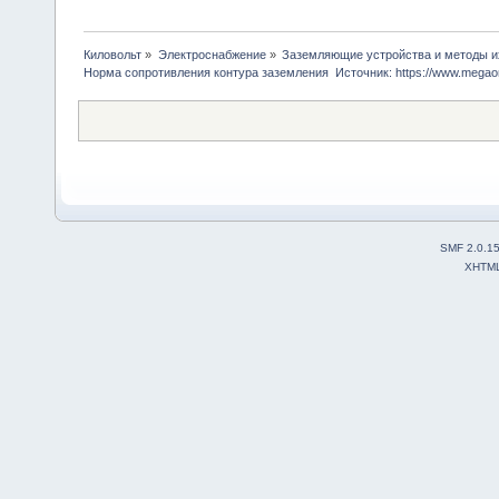
Киловольт
»
Электроснабжение
»
Заземляющие устройства и методы и
Норма сопротивления контура заземления  Источник: https://www.mega
SMF 2.0.1
XHTM