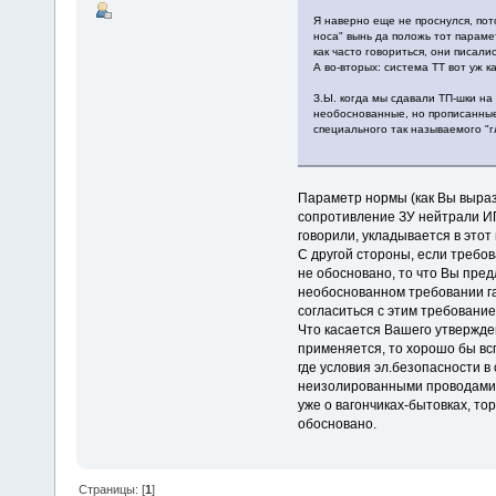
Я наверно еще не проснулся, пото
носа" вынь да положь тот параме
как часто говориться, они писали
А во-вторых: система ТТ вот уж к
З.Ы. когда мы сдавали ТП-шки на
необоснованные, но прописанные
специального так называемого "г
Параметр нормы (как Вы выраз
сопротивление ЗУ нейтрали ИП 
говорили, укладывается в этот
С другой стороны, если требов
не обосновано, то что Вы пред
необоснованном требовании га
согласиться с этим требование
Что касается Вашего утвержден
применяется, то хорошо бы всп
где условия эл.безопасности в
неизолированными проводами, ч
уже о вагончиках-бытовках, то
обосновано.
Страницы: [
1
]