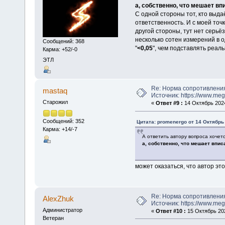
а, собственно, что мешает в
С одной стороны тот, кто выда
ответственность. И с моей точ
другой стороны, тут нет серьё
несколько сотен измерений в о
Сообщений: 368
"
<0,05
", чем подставлять реал
Карма: +52/-0
ЭТЛ
Re: Норма сопротивлени
mastaq
Источник: https://www.me
Старожил
«
Ответ #9 :
14 Октябрь 2024
Сообщений: 352
Цитата: promenergo от 14 Октябрь 
Карма: +14/-7
А ответить автору вопроса хочет
а, собственно, что мешает впи
может оказаться, что автор это 
Re: Норма сопротивлени
AlexZhuk
Источник: https://www.me
Администратор
«
Ответ #10 :
15 Октябрь 202
Ветеран