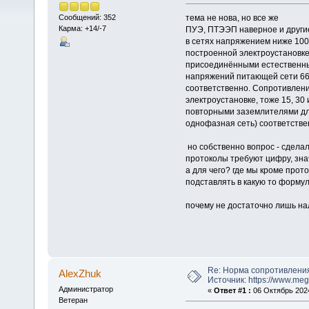
тема не нова, но все же
Сообщений: 352
Карма: +14/-7
ПУЭ, ПТЭЭП наверное и другие
в сетях напряжением ниже 100
построенной электроустановке 
присоединёнными естественны
напряжений питающей сети 660
соответственно. Сопротивлени
электроустановке, тоже 15, 30
повторными заземлителями для
однофазная сеть) соответстве
но собственно вопрос - сделал
протоколы требуют цифру, зн
а для чего? где мы кроме прот
подставлять в какую то формул
почему не достаточно лишь н
Re: Норма сопротивлени
AlexZhuk
Источник: https://www.me
Администратор
«
Ответ #1 :
06 Октябрь 2024
Ветеран