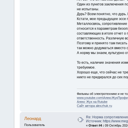
Один из пунктов заключения п
не испытаны.
Дурь? Всем понятно, что дурь. 
Кстати, мое предыдущее эссе п
Металлосвязь, сопротивление 
относится к параметрам безоп
составляющих в итоге отчет о
ответственность. Различную вс
Поэтому и принято там писать 
так можно додуматься вместо с
А норму мы знаем, культурно о
То есть, наличие значения из
требуемое.
Хорошо еще, что сейчас не тр
никто не придирался до сих пор
Фильмы об электротехнике и не то
www.youtube.com\АлексЖукПрофи
Алекс Жук на Rutube
Сайт автора alexzhuk.ru
Re: Норма сопротивлени
Леонард
Источник: https://www.me
Пользователь
«
Ответ #4 :
09 Октябрь 2024