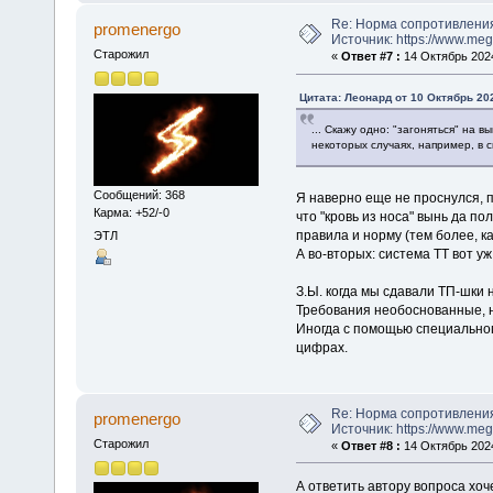
Re: Норма сопротивлени
promenergo
Источник: https://www.me
Старожил
«
Ответ #7 :
14 Октябрь 2024
Цитата: Леонард от 10 Октябрь 202
... Скажу одно: "загоняться" на 
некоторых случаях, например, в с
Сообщений: 368
Я наверно еще не проснулся, по
Карма: +52/-0
что "кровь из носа" вынь да п
правила и норму (тем более, ка
ЭТЛ
А во-вторых: система ТТ вот уж
З.Ы. когда мы сдавали ТП-шки н
Требования необоснованные, 
Иногда с помощью специального
цифрах.
Re: Норма сопротивлени
promenergo
Источник: https://www.me
Старожил
«
Ответ #8 :
14 Октябрь 2024
А ответить автору вопроса хоч