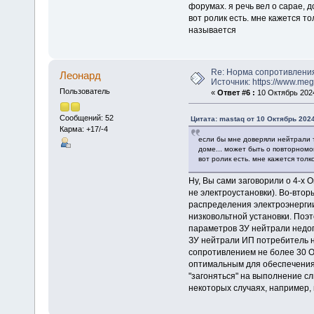
форумах. я речь вел о сарае, 
вот ролик есть. мне кажется то
называется
Re: Норма сопротивлени
Леонард
Источник: https://www.me
Пользователь
«
Ответ #6 :
10 Октябрь 2024
Сообщений: 52
Цитата: mastaq от 10 Октябрь 2024
Карма: +17/-4
если бы мне доверяли нейтрали т
доме... может быть о повторном
вот ролик есть. мне кажется толк
Ну, Вы сами заговорили о 4-х 
не электроустановки). Во-втор
распределения электроэнергии
низковольтной установки. Поэ
параметров ЗУ нейтрали недоп
ЗУ нейтрали ИП потребитель не 
сопротивлением не более 30 О
оптимальным для обеспечения 
"загоняться" на выполнение сл
некоторых случаях, например, 