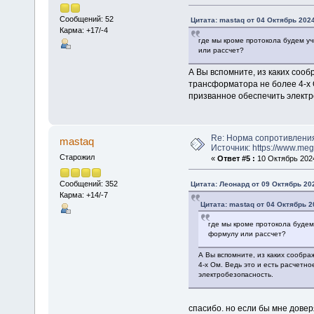
Сообщений: 52
Цитата: mastaq от 04 Октябрь 2024
Карма: +17/-4
где мы кроме протокола будем уч
или рассчет?
А Вы вспомните, из каких соо
трансформатора не более 4-х 
призванное обеспечить электр
Re: Норма сопротивлени
mastaq
Источник: https://www.me
Старожил
«
Ответ #5 :
10 Октябрь 2024
Сообщений: 352
Цитата: Леонард от 09 Октябрь 202
Карма: +14/-7
Цитата: mastaq от 04 Октябрь 2
где мы кроме протокола будем
формулу или рассчет?
А Вы вспомните, из каких сообр
4-х Ом. Ведь это и есть расчетн
электробезопасность.
спасибо. но если бы мне дове