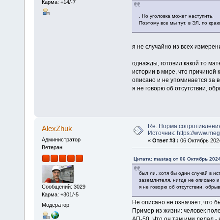
Карма: +14/-7
. Но уголовка может наступить.
Поэтому все мы тут, в ЭЛ, по кра
я не случайно из всех измере
однажды, готовил какой то мат
истории в мире, что причиной
описано и не упоминается за 
я не говорю об отсутствии, обр
Re: Норма сопротивлени
AlexZhuk
Источник: https://www.me
Администратор
«
Ответ #3 :
06 Октябрь 2024
Ветеран
Цитата: mastaq от 06 Октябрь 2024
был ли, хотя бы один случай в 
заземлителя. нигде не описано и
Сообщений: 3029
я не говорю об отсутствии, обрыв
Карма: +301/-5
Не описано не означает, что б
Модератор
Пример из жизни: человек пол
АП-50. Что он там ими делал - 