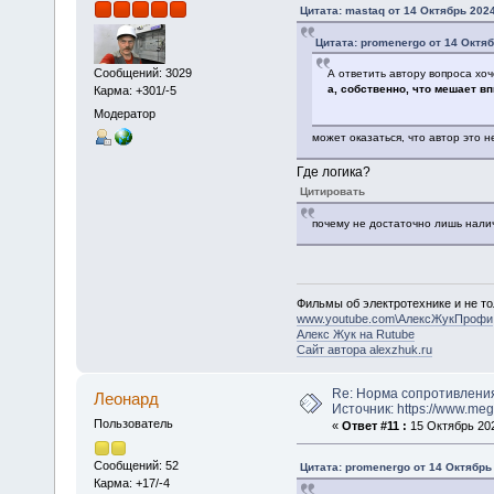
Цитата: mastaq от 14 Октябрь 2024
Цитата: promenergo от 14 Октяб
Сообщений: 3029
А ответить автору вопроса хоч
а, собственно, что мешает в
Карма: +301/-5
Модератор
может оказаться, что автор это не
Где логика?
Цитировать
почему не достаточно лишь нали
Фильмы об электротехнике и не то
www.youtube.com\АлексЖукПрофи
Алекс Жук на Rutube
Сайт автора alexzhuk.ru
Re: Норма сопротивлени
Леонард
Источник: https://www.me
Пользователь
«
Ответ #11 :
15 Октябрь 202
Сообщений: 52
Цитата: promenergo от 14 Октябрь 
Карма: +17/-4