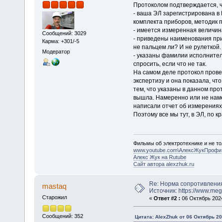
Протоколом подтверждается, ч
- ваша ЭЛ зарегистрирована в
комплекта приборов, методик 
- имеется измеренная величина
Сообщений: 3029
- приведены наименования при
Карма: +301/-5
не пальцем ли? И не рулеткой.
Модератор
- указаны фамилии исполнителе
спросить, если что не так.
На самом деле протокол прове
экспертизу и она показала, чт
тем, что указаны в данном пр
вышла. Намеренно или не наме
написали отчет об измерениях)
Поэтому все мы тут, в ЭЛ, по к
Фильмы об электротехнике и не то
www.youtube.com\АлексЖукПрофи
Алекс Жук на Rutube
Сайт автора alexzhuk.ru
Re: Норма сопротивлени
mastaq
Источник: https://www.me
Старожил
«
Ответ #2 :
06 Октябрь 2024
Сообщений: 352
Цитата: AlexZhuk от 06 Октябрь 20