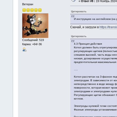
«
Ответ #8 :
19 Ноябрь 2024,
Ветеран
Цитировать
И инструкцию на английском (на 
Скачай, и загрузи в
https://trans
Цитировать
Сообщений: 519
4.3 Принцип действия
Карма: +64/-36
Котел должен быть отрегулирова
регулирующих щитков (полностью
слишком высокой, часть воды не
низкая, дозирование осуществляе
предпочтительная максимальная
.....
Котел рассчитан на 3-фазное по
электродам. В зависимости от ко
непосредственно в воде между ф
поверхности, которая может про
электродами и электродами нуле
Регулирующие щитки обнажают б
котлом.
Электроды нулевой точки состоят 
Фазные электроды устанавливают
Регулирующие щитки установлен