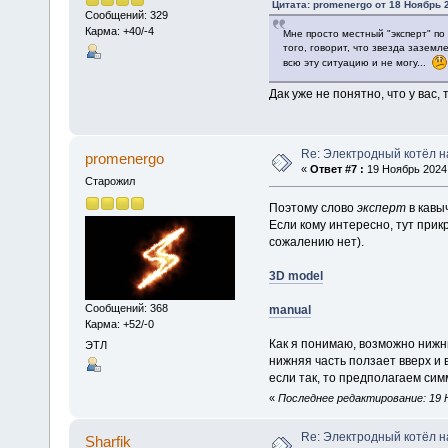
Цитата: promenergo от 18 Ноябрь 2
Сообщений: 329
Карма: +40/-4
Мне просто местный "эксперт" п
того, говорит, что звезда заземл
всю эту ситуацию и не могу...
Дак уже не понятно, что у вас,
Re: Электродный котёл 
promenergo
«
Ответ #7 :
19 Ноябрь 2024,
Старожил
Поэтому слово
эксперт
в кав
Если кому интересно, тут прик
сожалению нет).
3D model
Сообщений: 368
manual
Карма: +52/-0
Как я понимаю, возможно нижн
ЭТЛ
нижняя часть ползает вверх и 
если так, то предполагаем си
«
Последнее редактирование: 19 Н
Re: Электродный котёл 
Sharfik