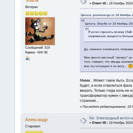
Sharfik
«
Ответ #5 :
18 Ноябрь 2024,
Ветеран
Цитата: promenergo от 18 Ноябрь 2
Цитата: Sharfik от 15 Ноябрь 20
Я хотел спросить почему 15кВ 
напряжения, мощность большая
Сообщений: 519
Да, немного очепятался, поправил
Карма: +64/-36
Мне просто местный "эксперт" п
того, говорит, что звезда заземл
всю эту ситуацию и не могу...
Мммм... Может такое быть. Есл
будет, а если отвалиться фаза 
вешать. Только тогда ноль не 
трансформатор нужен с звездо
странная...
«
Последнее редактирование: 18 Но
Re: Электродный котёл 
Алексaндр
«
Ответ #6 :
19 Ноябрь 2024,
Старожил