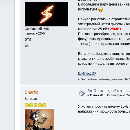
В последние пару дней заинтер
используют
Сейчас работаю на строительс
электродный котёл фирмы
ZA
Сообщений: 368
мощностью
25 кВт
25МВт
.
Карма: +52/-0
Пытаюсь разобраться, как эта 
фазу), изолированых от корпус
ЭТЛ
током (если я правильно поним
Есть ли на форуме люди, кото
к такого типа потребителям. З
которую я нашел в интернете п
ШИЛЬДИК
«
Последнее редактирование: 18 Н
Re: Электродный котёл 
Sharfik
«
Ответ #1 :
15 Ноябрь 2024,
Ветеран
Я хотел спросить почему 15кВ 
напряжения, мощность большая,