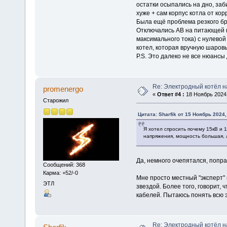
остатки осыпались на дно, за
хуже + сам корпус котла от кор
Была ещё проблема резкого бро
Отключались АВ на питающей 
максимального тока) с нулевой
котел, которая вручную шаров
Р.S. Это далеко не все нюансы
Re: Электродный котёл 
promenergo
«
Ответ #4 :
18 Ноябрь 2024,
Старожил
Цитата: Sharfik от 15 Ноябрь 2024,
Я хотел спросить почему 15кВ и 1
напряжения, мощность большая, а
Да, немного очепятался, попра
Сообщений: 368
Карма: +52/-0
Мне просто местный "эксперт"
ЭТЛ
звездой. Более того, говорит, 
кабелей. Пытаюсь понять всю э
Re: Электродный котёл 