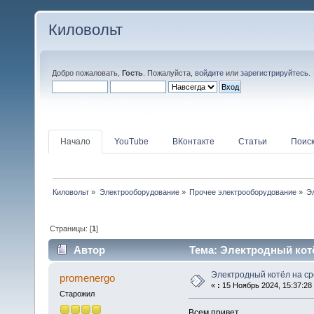
Киловольт
Добро пожаловать,
Гость
. Пожалуйста,
войдите
или
зарегистрируйтесь
.
Начало
YouTube
ВКонтакте
Статьи
Поис
Киловольт
»
Электрооборудование
»
Прочее электрооборудование
»
Э
Страницы: [
1
]
Автор
Тема: Электродный котё
Электродный котёл на с
promenergo
«
:
15 Ноябрь 2024, 15:37:28
Старожил
Всем привет.