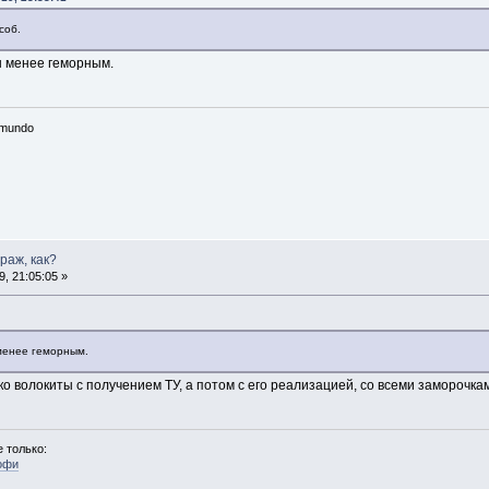
соб.
ы менее геморным.
n mundo
араж, как?
, 21:05:05 »
менее геморным.
ко волокиты с получением ТУ, а потом с его реализацией, со всеми заморочками
 только:
офи