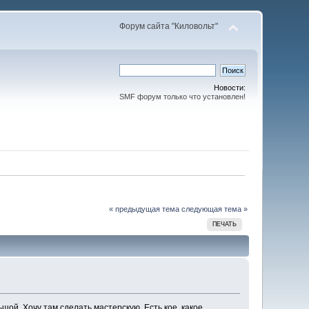
Форум сайта "Киловольт"
Новости:
SMF форум только что установлен!
« предыдущая тема
следующая тема »
ПЕЧАТЬ
ьшой. Хочу там сделать мастерскую. Есть кое какое