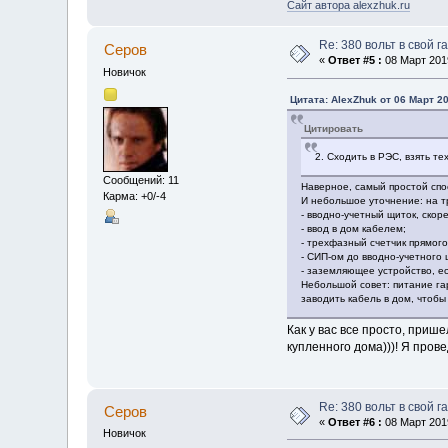
Сайт автора alexzhuk.ru
Re: 380 вольт в свой г
Серов
«
Ответ #5 :
08 Март 2019
Новичок
Цитата: AlexZhuk от 06 Март 20
Цитировать
2. Сходить в РЭС, взять т
Сообщений: 11
Наверное, самый простой спос
Карма: +0/-4
И небольшое уточнение: на тр
- вводно-учетный щиток, скоре
- ввод в дом кабелем;
- трехфазный счетчик прямого
- СИП-ом до вводно-учетного щ
- заземляющее устройство, ес
Небольшой совет: питание гар
заводить кабель в дом, чтобы
Как у вас все просто, приш
купленного дома)))! Я пров
Re: 380 вольт в свой г
Серов
«
Ответ #6 :
08 Март 2019
Новичок