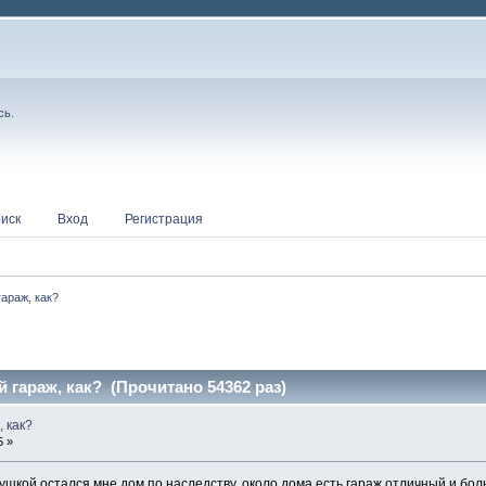
сь
.
иск
Вход
Регистрация
гараж, как?
й гараж, как? (Прочитано 54362 раз)
, как?
5 »
бушкой остался мне дом по наследству, около дома есть гараж отличный и бол