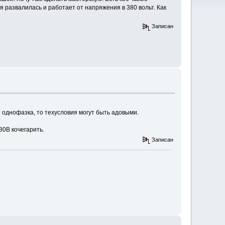
ая развалилась и работает от напряжения в 380 вольт. Как
Записан
т однофазка, то техусловия могут быть адовыми.
80В кочегарить.
Записан