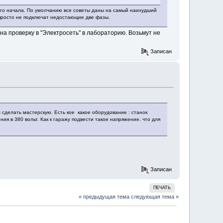
ого начала. По умолчанию все советы даны на самый наихудший
 просто не подключат недостающие две фазы.
 на проверку в "Электросеть" в лабораторию. Возьмут не
Записан
 сделать мастерскую. Есть кое какое оборудование : станок
ия в 380 вольт. Как к гаражу подвести такое напряжение. что для
Записан
ПЕЧАТЬ
« предыдущая тема
следующая тема »