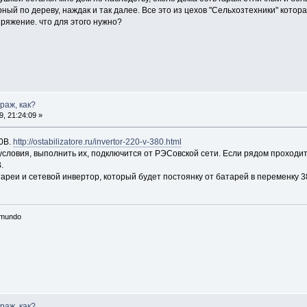
рный по дереву, наждак и так далее. Все это из цехов "Сельхозтехники" котор
пряжение. что для этого нужно?
араж, как?
, 21:24:09 »
80В.
http://ostabilizatore.ru/invertor-220-v-380.html
хусловия, выполнить их, подключится от РЭСовской сети. Если рядом проходи
.
ареи и сетевой инвертор, который будет постоянку от батарей в переменку 3
n mundo
араж, как?