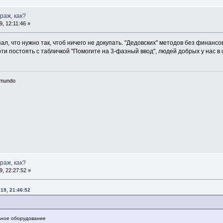
араж, как?
, 12:11:46 »
азал, что нужно так, чтоб ничего не докупать. "Дедовских" методов без финан
ти постоять с табличкой "Помогите на 3-фазный ввод", людей добрых у нас в 
n mundo
араж, как?
, 22:27:52 »
19, 21:46:52
ьное оборудование