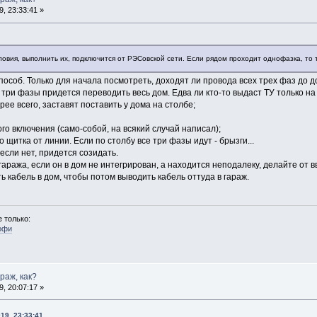
, 23:33:41 »
словия, выполнить их, подключится от РЭСовской сети. Если рядом проходит однофазка, то
особ. Только для начала посмотреть, доходят ли провода всех трех фаз до д
три фазы придется переводить весь дом. Едва ли кто-то выдаст ТУ только на
рее всего, заставят поставить у дома на столбе;
го включения (само-собой, на всякий случай написал);
 щитка от линии. Если по столбу все три фазы идут - брызги...
если нет, придется созидать.
аража, если он в дом не интегрирован, а находится неподалеку, делайте от 
ь кабель в дом, чтобы потом выводить кабель оттуда в гараж.
 только:
офи
араж, как?
, 20:07:17 »
19, 23:33:41