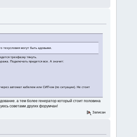
то техусловия могут быть адовыми.
идется трехфазку тянуть.
аража. Подключать придется все. А значит:
 через автомат кабелем или СИП-ом (по ситуации). Не стоит
удование. а тем более генератор который стоит половина
зуюсь советами других форумчан!
Записан