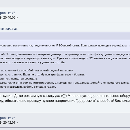
араж, как?
, 20:40:05 »
19, 23:33:41
ехусловия, выполнить их, подключится от РЭСовской сети. Если рядом проходит однофазка, 
об. Только для начала посмотреть, доходят ли провода всех трех фаз до дома и откуда пр
и фазы придется переводить весь дом. Едва ли кто-то выдаст ТУ только на подключение г
е всего, заставят поставить у дома на столбе;
 включения (само-собой, на всякий случай написал);
итка от линии. Если по столбу все три фазы идут - брызги...
ли нет, придется созидать.
ажа, если он в дом не интегрирован, а находится неподалеку, делайте от вводного щитка
 потом выводить кабель оттуда в гараж.
ел. купил. Даже рекламную ссылку дали))) Мне не нужно дополнительное обор
еду, обязательно проведу нужное напряжение "дедовским" способом! Восполь
араж, как?
, 20:42:07 »