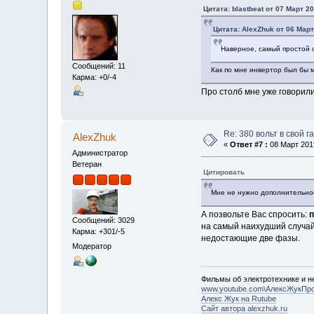
Цитата: blastbeat от 07 Март 20
Цитата: AlexZhuk от 06 Март
Наверное, самый простой 
Сообщений: 11
Как по мне инвертор был бы 
Карма: +0/-4
Про столб мне уже говорили
Re: 380 вольт в свой г
AlexZhuk
«
Ответ #7 :
08 Март 2019
Администратор
Ветеран
Цитировать
Мне не нужно дополнительно
А позвольте Вас спросить:
п
Сообщений: 3029
на самый наихудший случай:
Карма: +301/-5
недостающие две фазы.
Модератор
Фильмы об электротехнике и не
www.youtube.com\АлексЖукПр
Алекс Жук на Rutube
Сайт автора alexzhuk.ru