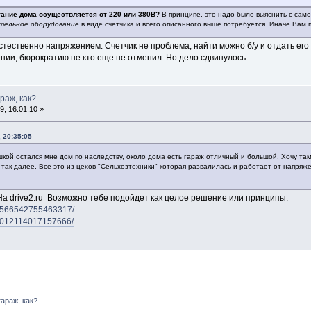
тание дома осуществляется от 220 или 380В?
В принципе, это надо было выяснить с сам
тельное оборудование
в виде счетчика и всего описанного выше потребуется. Иначе Вам
естественно напряжением. Счетчик не проблема, найти можно б/у и отдать его
нии, бюрократию не кто еще не отменил. Но дело сдвинулось...
араж, как?
, 16:01:10 »
 20:35:05
шкой остался мне дом по наследству, около дома есть гараж отличный и большой. Хочу там
 так далее. Все это из цехов "Сельхозтехники" которая развалилась и работает от напряжен
На drive2.ru Возможно тебе подойдет как целое решение или принципы.
475566542755463317/
75012114017157666/
гараж, как?