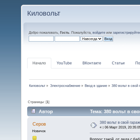
Киловольт
Добро пожаловать,
Гость
. Пожалуйста,
войдите
или
зарегистрируйте
Начало
YouTube
ВКонтакте
Статьи
По
Киловольт
»
Электроснабжение
»
Ввод в здание
»
380 вольт в свой 
Страницы: [
1
]
Автор
Тема: 380 вольт в сво
380 вольт в свой гараж
Серов
«
:
06 Март 2019, 20:35:0
Новичок
Вопрос такой, от деда с ба