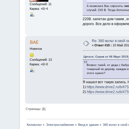
Сообщений: 11
А позвольте Вас спросить:
пи
Карма: +0/-4
случай: 220 В. Тогда
дополни
220В. запитан дом таким , 
дорого. Все дело в оформле
Re: 380 вольт в свой г
BAE
«
Ответ #10 :
10 Май 2019
Новичок
Цитата: Серов от 06 Март 2019,
Сообщений: 13
Карма: +0/-0
Вопрос такой, от деда с бабу
токарный по дереву, наждак и
этого нужно?
Я нашел вот такую запись. 
1)
https://www.drive2.ru/b/
2)
https://www.drive2.ru/b/4
Страницы: [
1
]
Киловольт
»
Электроснабжение
»
Ввод в здание
»
380 вольт в свой 