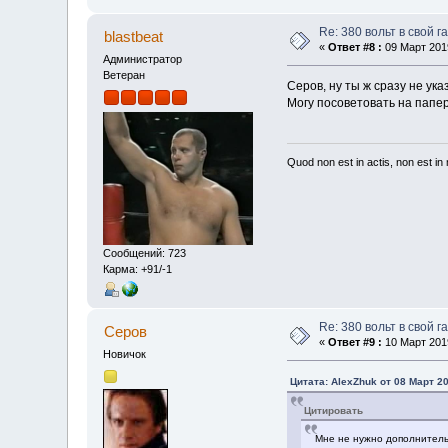
Re: 380 вольт в свой г
blastbeat
«
Ответ #8 :
09 Март 2019
Администратор
Ветеран
Серов, ну ты ж сразу не ук
Могу посоветовать на папер
Quod non est in actis, non est i
Сообщений: 723
Карма: +91/-1
Re: 380 вольт в свой г
Серов
«
Ответ #9 :
10 Март 2019
Новичок
Цитата: AlexZhuk от 08 Март 20
Цитировать
Мне не нужно дополнител