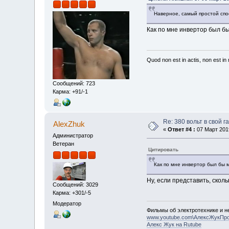
Наверное, самый простой спо
Как по мне инвертор был б
Quod non est in actis, non est i
Сообщений: 723
Карма: +91/-1
Re: 380 вольт в свой г
AlexZhuk
«
Ответ #4 :
07 Март 2019
Администратор
Ветеран
Цитировать
Как по мне инвертор был бы 
Ну, если представить, сколь
Сообщений: 3029
Карма: +301/-5
Модератор
Фильмы об электротехнике и не
www.youtube.com\АлексЖукПр
Алекс Жук на Rutube