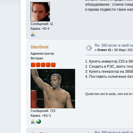
оборудование : станок тока
к гаражу подвести такое на
Сообщений: 11
Карма: +0/-4
Re: 380 вольт в свой г
blastbeat
«
Ответ #1 :
06 Март 2019
Администратор
Ветеран
1. Купить инвертор 220 в 3
2. Сходить в РЭС, взять те
3. Купить генератор на 380В
4. Поставить солнечные бат
Quod non est in actis, non est i
Сообщений: 723
Карма: +91/-1
Re: 380 вольт в свой г