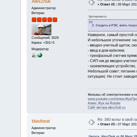
AlexZhuk
«
Ответ #2 :
06 Март 2019
Администратор
Ветеран
Цитировать
2. Сходить в РЭС, взять теху
Наверное, самый простой сп
Сообщений: 3029
И небольшое уточнение: на 
Карма: +301/-5
- вводно-учетный щиток, ско
Модератор
- ввод в дом кабелем;
- трехфазный счетчик прямо
- СИП-ом до вводно-учетного
- заземляющее устройство, 
Небольшой совет: питание г
ситуации). Не стоит заводит
Фильмы об электротехнике и не
www.youtube.com\АлексЖукПр
Алекс Жук на Rutube
Сайт автора alexzhuk.ru
Re: 380 вольт в свой г
blastbeat
«
Ответ #3 :
07 Март 2019
Администратор
Ветеран
Цитата: AlexZhuk от 06 Март 20