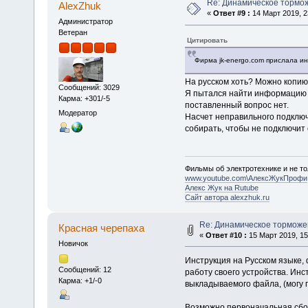
Re: Динамическое тормо
AlexZhuk
«
Ответ #9 :
14 Март 2019, 2
Администратор
Ветеран
Цитировать
Фирма jk-energo.com прислала ин
На русском хоть? Можно копи
Сообщений: 3029
Я пытался найти информацию на
Карма: +301/-5
поставленный вопрос нет.
Модератор
Насчет неправильного подключе
собирать, чтобы не подключит 
Фильмы об электротехнике и не то
www.youtube.com\АлексЖукПрофи
Алекс Жук на Rutube
Сайт автора alexzhuk.ru
Re: Динамическое торможе
Красная черепаха
«
Ответ #10 :
15 Март 2019, 15
Новичок
Инструкция на Русском языке,
Сообщений: 12
работу своего устройства. Ин
Карма: +1/-0
выкладываемого файла, (могу 
Возможно первоначальная сбо