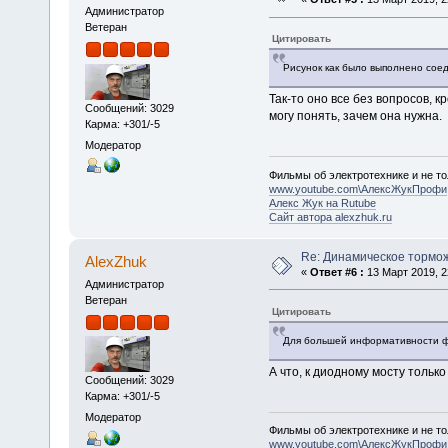
Администратор
Ветеран
Цитировать
Рисунок как было выполнено сое
Так-то оно все без вопросов, к
Сообщений: 3029
могу понять, зачем она нужна.
Карма: +301/-5
Модератор
Фильмы об электротехнике и не то
www.youtube.com\АлексЖукПрофи
Алекс Жук на Rutube
Сайт автора alexzhuk.ru
Re: Динамическое тормо
AlexZhuk
«
Ответ #6 :
13 Март 2019, 2
Администратор
Ветеран
Цитировать
Для большей информативности фо
А что, к диодному мосту тольк
Сообщений: 3029
Карма: +301/-5
Модератор
Фильмы об электротехнике и не то
www.youtube.com\АлексЖукПрофи