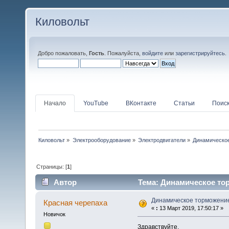
Киловольт
Добро пожаловать,
Гость
. Пожалуйста,
войдите
или
зарегистрируйтесь
.
Начало
YouTube
ВКонтакте
Статьи
Поис
Киловольт
»
Электрооборудование
»
Электродвигатели
»
Динамическое
Страницы: [
1
]
Автор
Тема: Динамическое тор
Динамическое торможение
Красная черепаха
«
:
13 Март 2019, 17:50:17 »
Новичок
Здравствуйте.