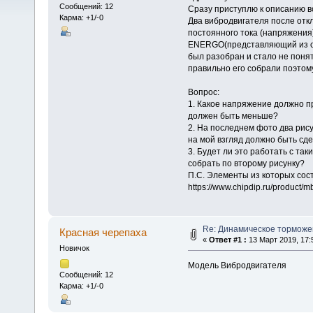
Сообщений: 12
Сразу приступлю к описанию в
Карма: +1/-0
Два вибродвигателя после отк
постоянного тока (напряжения)
ENERGO(представляющий из се
был разобран и стало не поня
правильно его собрали поэтом
Вопрос:
1. Какое напряжение должно п
должен быть меньше?
2. На последнем фото два рису
на мой взгляд должно быть сде
3. Будет ли это работать с т
собрать по второму рисунку?
П.С. Элементы из которых состо
https://www.chipdip.ru/product/
Re: Динамическое торможе
Красная черепаха
«
Ответ #1 :
13 Март 2019, 17:
Новичок
Модель Вибродвигателя
Сообщений: 12
Карма: +1/-0