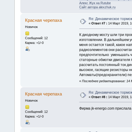
Алекс Жук на Rutube
Сайт автора alexzhuk.ru
Re: Динамическое тормо
Красная черепаха
«
Ответ #7 :
14 Март 2019, 1
Новичок
К диодному мосту шли три про
Сообщений: 12
изготовлении. В дальнейшем у
Карма: +1/-0
меня остается такой, какое н
радиоэлементов они рассчитан
предпочтительно уменьшать ч
статорные обмотки двигателя 
рассчитать постоянный ток ди
высокое, гасящие резисторы не
Автоматы(предохранители) пер
«
Последнее редактирование: 14 М
Re: Динамическое тормо
Красная черепаха
«
Ответ #8 :
14 Март 2019, 1
Новичок
Фирма jk-energo.com прислала 
Сообщений: 12
Карма: +1/-0