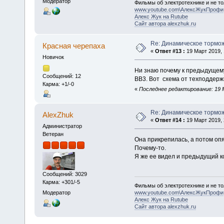
Модератор
Фильмы об электротехнике и не то
www.youtube.com\АлексЖукПрофи
Алекс Жук на Rutube
Сайт автора alexzhuk.ru
Re: Динамическое тормо
Красная черепаха
«
Ответ #13 :
19 Март 2019, 
Новичок
Ни знаю почему к предыдущем
Сообщений: 12
ВВ3. Вот схема от техподдерж
Карма: +1/-0
«
Последнее редактирование: 19 М
Re: Динамическое тормо
AlexZhuk
«
Ответ #14 :
19 Март 2019, 
Администратор
Ветеран
Она прикрепилась, а потом оп
Почему-то.
Я же ее видел и предыдущий к
Сообщений: 3029
Карма: +301/-5
Фильмы об электротехнике и не то
Модератор
www.youtube.com\АлексЖукПрофи
Алекс Жук на Rutube
Сайт автора alexzhuk.ru