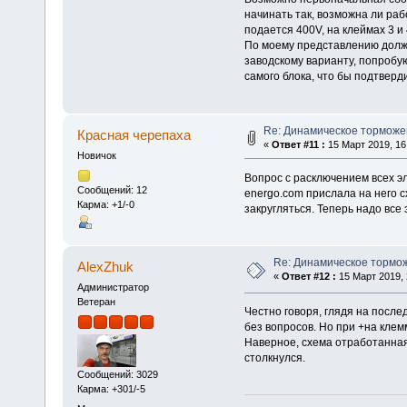
начинать так, возможна ли раб
подается 400V, на клеймах 3 и
По моему представлению долж
заводскому варианту, попробу
самого блока, что бы подтверди
Re: Динамическое торможе
Красная черепаха
«
Ответ #11 :
15 Март 2019, 16
Новичок
Вопрос с расключением всех э
Сообщений: 12
energo.com прислала на него с
Карма: +1/-0
закругляться. Теперь надо все э
Re: Динамическое тормо
AlexZhuk
«
Ответ #12 :
15 Март 2019, 
Администратор
Ветеран
Честно говоря, глядя на послед
без вопросов. Но при +на клемм
Наверное, схема отработанная
столкнулся.
Сообщений: 3029
Карма: +301/-5