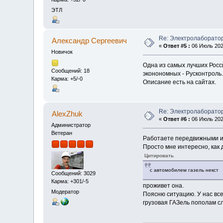
ЭТЛ
Re: Электролаборато
Александр Cергеевич
«
Ответ #5 :
06 Июль 2020
Новичок
Одна из самых лучших Росси
Сообщений: 18
эконономных - Русконтроль.
Карма: +5/-0
Описание есть на сайтах.
Re: Электролаборато
AlexZhuk
«
Ответ #6 :
06 Июль 2020
Администратор
Ветеран
Работаете передвижными и
Просто мне интересно, как 
Цитировать
с автомобилем газель некст
Сообщений: 3029
Карма: +301/-5
проживет она.
Модератор
Поясню ситуацию. У нас все
грузовая ГАЗель пополам с