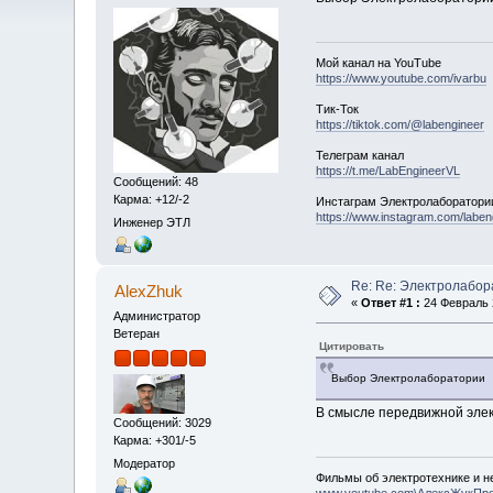
Мой канал на YouTube
https://www.youtube.com/ivarbu
Тик-Ток
https://tiktok.com/@labengineer
Телеграм канал
https://t.me/LabEngineerVL
Сообщений: 48
Карма: +12/-2
Инстаграм Электролаборатори
https://www.instagram.com/laben
Инженер ЭТЛ
Re: Re: Электролабо
AlexZhuk
«
Ответ #1 :
24 Февраль 2
Администратор
Ветеран
Цитировать
Выбор Электролаборатории
В смысле передвижной эле
Сообщений: 3029
Карма: +301/-5
Модератор
Фильмы об электротехнике и не
www.youtube.com\АлексЖукПр