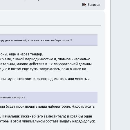
Записан
нтору для испытаний, или иметь свою лабораторию?
оны, еще и через тендер.
объеме, с какой периодичностью и, главное - насколько
лательны, многие действия в ЭУ лабораторией должны
цию и потом еще сутки запускались, пока вышли на
 почему не включается электродвигатель или менять и
ьная цена вопроса.
ений будет производить ваша лаборатория. Надо плясать
 Начальник, инженер (его заместитель) и хотя бы один
Чтобы в этом минимальном составе выдать наряд-допуск.