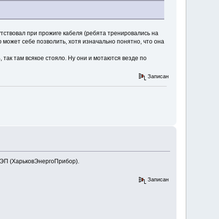
сутствовал при прожиге кабеля (ребята тренировались на
ю может себе позволить, хотя изначально понятно, что она
 так там всякое стояло. Ну они и мотаются везде по
Записан
ХЭП (ХарьковЭнергоПрибор).
Записан