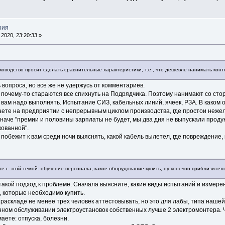
рия
2020, 23:20:33 »
уководство просит сделать сравнительные характеристики, т.е., что дешевле нанимать ко
ь вопроса, но все же не удержусь от комментариев.
очему-то стараются все спихнуть на Подрядчика. Поэтому нанимают со стор
го вам надо выполнять. Испытание СИЗ, кабельных линий, ячеек, РЗА. В каком 
аете на предприятии с непрерывным циклом производства, где простои неже
наче "премии и половины зарплаты не будет, мы два дня не выпускали продук
кованной".
 побежит к вам среди ночи выяснять, какой кабель вылетел, где повреждение,
е с этой темой: обучение персонала, какое оборудование купить, ну конечно приблизител
 такой подход к проблеме. Сначала выясните, какие виды испытаний и измер
, которые необходимо купить.
аскладе не менее трех человек аттестовывать, но это для лабы, типа нашей.
нном обслуживании электроустановок собственных лучше 2 электромонтера. 
аете: отпуска, болезни.