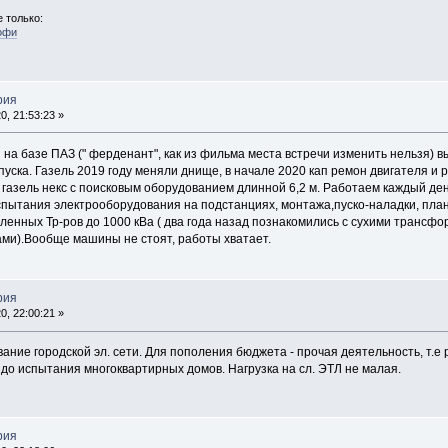
 только:
офи
рия
, 21:53:23 »
а базе ПАЗ (" ферденант", как из фильма места встречи изменить нельзя) вы
уска. Газель 2019 году меняли днище, в начале 2020 кап ремон двигателя и 
 газель некс с поисковым оборудованием длинной 6,2 м. Работаем каждый ден
пытания электрооборудования на подстанциях, монтажа,пуско-наладки, план
ленных Тр-ров до 1000 кВа ( два года назад познакомились с сухими трансф
сами).Вообще машины не стоят, работы хватает.
рия
, 22:00:21 »
ание городской эл. сети. Для пополения бюджета - прочая деятельность, т.е
до испытания многоквартирных домов. Нагрузка на сл. ЭТЛ не малая.
рия