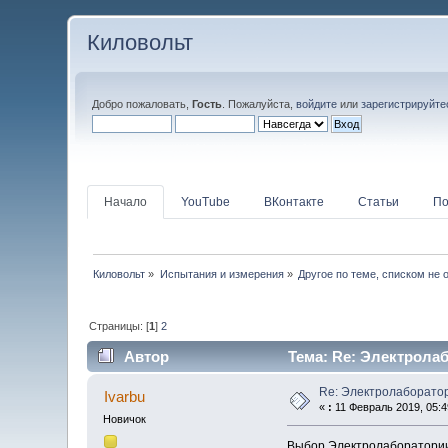
Киловольт
Добро пожаловать,
Гость
. Пожалуйста,
войдите
или
зарегистрируйте
Начало
YouTube
ВКонтакте
Статьи
По
Киловольт
»
Испытания и измерения
»
Другое по теме, списком не 
Страницы: [
1
]
2
Автор
Тема: Re: Электролаб
Re: Электролаборато
Ivarbu
«
:
11 Февраль 2019, 05:4
Новичок
Выбор Электролаборатории,