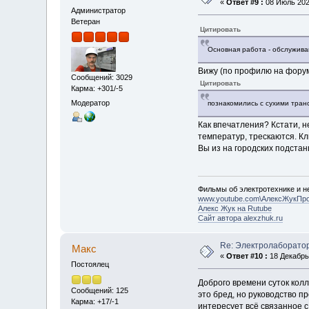
«
Ответ #9 :
08 Июль 2020
Администратор
Ветеран
Цитировать
Основная работа - обслуживан
Вижу (по профилю на форуме
Сообщений: 3029
Цитировать
Карма: +301/-5
Модератор
познакомились с сухими тра
Как впечатления? Кстати, 
температур, трескаются. Кл
Вы из на городских подста
Фильмы об электротехнике и не
www.youtube.com\АлексЖукПр
Алекс Жук на Rutube
Сайт автора alexzhuk.ru
Re: Электролаборато
Макс
«
Ответ #10 :
18 Декабрь 
Постоялец
Доброго времени суток колл
Сообщений: 125
это бред, но руководство п
Карма: +17/-1
интересует всё связанное с