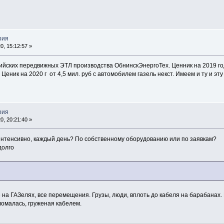
рия
, 15:12:57 »
йских передвижных ЭТЛ производства ОбнинскЭнергоТех. Ценник на 2019 год о
 Ценик на 2020 г от 4,5 мил. руб с автомобилем газель некст. Имеем и ту и э
рия
, 20:21:40 »
нтенсивно, каждый день? По собственному оборудованию или по заявкам?
долго
 на ГАЗелях, все перемещения. Грузы, люди, вплоть до кабеля на барабанах. 
ломалась, груженая кабелем.