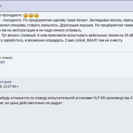
ь!
е прогадаете
е - поседеете. По предприятию одному такая бегает. Заглядывал внутрь, при
 залил спецовку, стирать пришлось. Дорогущая игрушка. Но предприятие таку
о им на эксплуатации и не надо ничего отбивать.
.. Тут вопрос сложный. К нам приезжали испытывать кабельные линии на 35 кВ,
ту заработать, и вложения оправдать. Само собой, BAUR там не к месту.
 только:
офи
ратория
, 13:27:40 »
-нибудь отпишется по поводу испытательной установки VLF-60 производства 
я, но цена действительно не радует.