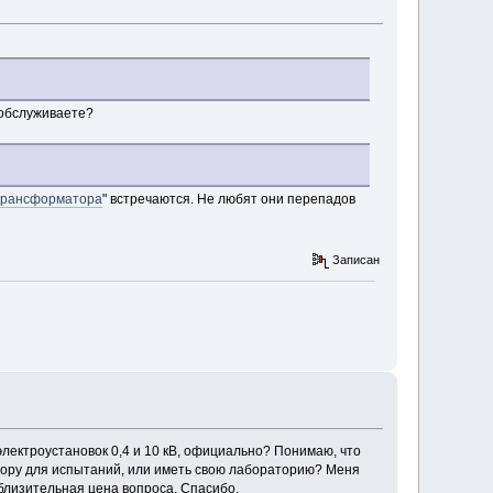
 обслуживаете?
 трансформатора
" встречаются. Не любят они перепадов
Записан
электроустановок 0,4 и 10 кВ, официально? Понимаю, что
онтору для испытаний, или иметь свою лабораторию? Меня
иблизительная цена вопроса. Спасибо.