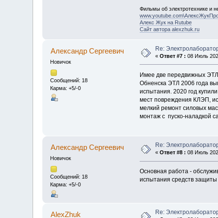
Фильмы об электротехнике и не
www.youtube.com\АлексЖукПр
Алекс Жук на Rutube
Сайт автора alexzhuk.ru
Re: Электролаборато
Александр Cергеевич
«
Ответ #7 :
08 Июль 2020
Новичок
Имее две передвижных ЭТЛ н
Сообщений: 18
Обненска ЭТЛ 2006 года вып
Карма: +5/-0
испытания. 2020 год купили
мест повреждения КЛЭП, ис
мелкий ремонт силовых мас
монтаж с пуско-наладкой 
Re: Электролаборато
Александр Cергеевич
«
Ответ #8 :
08 Июль 2020
Новичок
Основная работа - обслужив
Сообщений: 18
испытания средств защиты 
Карма: +5/-0
Re: Электролаборато
AlexZhuk