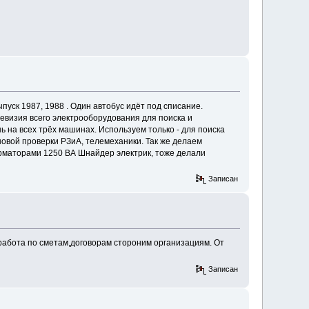
пуск 1987, 1988 . Один автобус идёт под списание.
ревизия всего электрооборудования для поиска и
ь на всех трёх машинах. Используем только - для поиска
овой проверки РЗиА, телемеханики. Так же делаем
орматорами 1250 ВА Шнайдер электрик, тоже делали
Записан
 работа по сметам,договорам стороним организациям. От
Записан