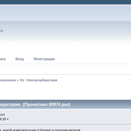
сь
.
иск
Вход
Регистрация
охваченное
»
Re: Электролаборатория
оратория (Прочитано 69974 раз)
рия
9:18 »
 какой комплектации (сборки) и производителя