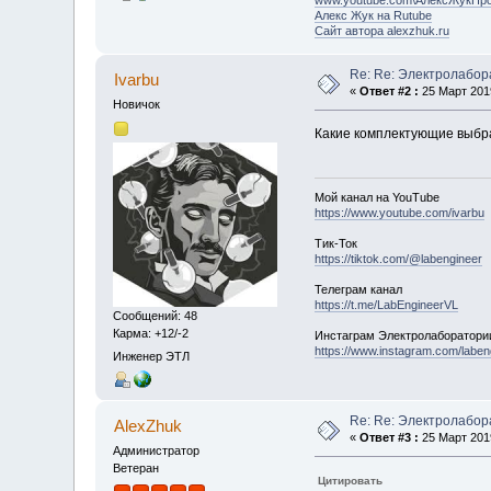
Алекс Жук на Rutube
Сайт автора alexzhuk.ru
Re: Re: Электролабо
Ivarbu
«
Ответ #2 :
25 Март 2019
Новичок
Какие комплектующие выбра
Мой канал на YouTube
https://www.youtube.com/ivarbu
Тик-Ток
https://tiktok.com/@labengineer
Телеграм канал
https://t.me/LabEngineerVL
Сообщений: 48
Карма: +12/-2
Инстаграм Электролаборатори
https://www.instagram.com/laben
Инженер ЭТЛ
Re: Re: Электролабо
AlexZhuk
«
Ответ #3 :
25 Март 2019
Администратор
Ветеран
Цитировать