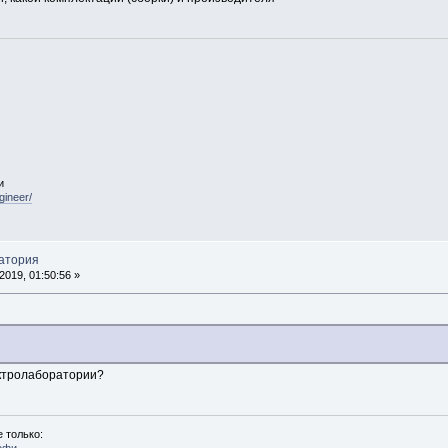
и
gineer/
ратория
019, 01:50:56 »
ктролаборатории?
 только:
офи