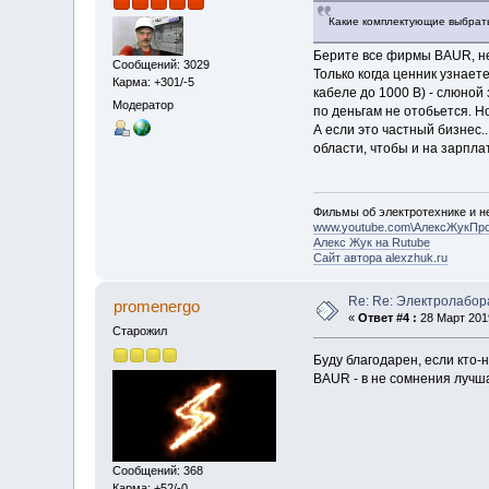
Какие комплектующие выбрат
Берите все фирмы BAUR, н
Сообщений: 3029
Только когда ценник узнает
Карма: +301/-5
кабеле до 1000 В) - слюной
Модератор
по деньгам не отобьется. Н
А если это частный бизнес.
области, чтобы и на зарпла
Фильмы об электротехнике и не
www.youtube.com\АлексЖукПр
Алекс Жук на Rutube
Сайт автора alexzhuk.ru
Re: Re: Электролабо
promenergo
«
Ответ #4 :
28 Март 2019
Старожил
Буду благодарен, если кто
BAUR - в не сомнения лучша
Сообщений: 368
Карма: +52/-0