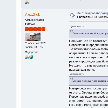
Re: Электролаборато
AlexZhuk
«
Ответ #11 :
18 Декабрь 
Администратор
Ветеран
Цитировать
Понимаю, что это бред, но р
Понимаю .что не в этом сут
Сообщений: 3029
Современные предприятия п
Карма: +301/-5
Тут важно что: сколько все
Модератор
оперативно. Если вы работ
выполняться оперативно. И
режим - продукция шла бра
Не факт, что ваш подрядчик
настраивать реле.
Цитировать
Меня интересует всё связанно
Наверное, я тут посоветую
от этого. Отсюда и приборы
Персоналу надо при любом р
электромонтер, при постоя
Но и этого мало, сами поним