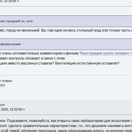
, 22:18:06 »
ие городской эл. сети.
), город не маленький. Вы там одни на весь стольный град или только часть
нсформаторами
не очень оптимистичные комментарии к фильму "
Конструкция сухого силового
имат контроль обожают в связи с этим.
нциях вместо масляных ставили? Вентиляцию естественную оставили?
 только:
офи
рия
2020, 13:33:56 »
еги. Подскажите, пожалуйста, как открыть свою лабораторию для испытания 
росит сделать сравнительные характеристики, т.е., что дешевле нанимать к
 этой темой: обучение персонала, какое оборудование купить, ну конечно пр