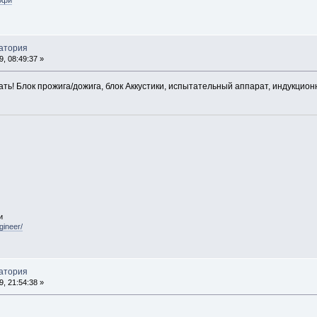
ратория
, 08:49:37 »
ть! Блок прожига/дожига, блок Аккустики, испытательный аппарат, индукцион
и
gineer/
ратория
, 21:54:38 »