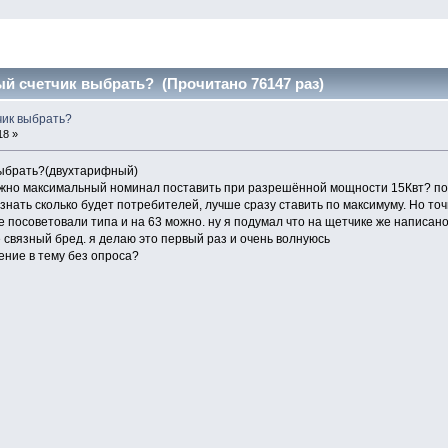
ый счетчик выбрать? (Прочитано 76147 раз)
чик выбрать?
18 »
выбрать?(двухтарифный)
ожно максимальный номинал поставить при разрешённой мощности 15Квт? по 
у знать сколько будет потребителей, лучше сразу ставить по максимуму. Но т
е посоветовали типа и на 63 можно. ну я подумал что на щетчике же написано 
 связный бред. я делаю это первый раз и очень волнуюсь
ение в тему без опроса?