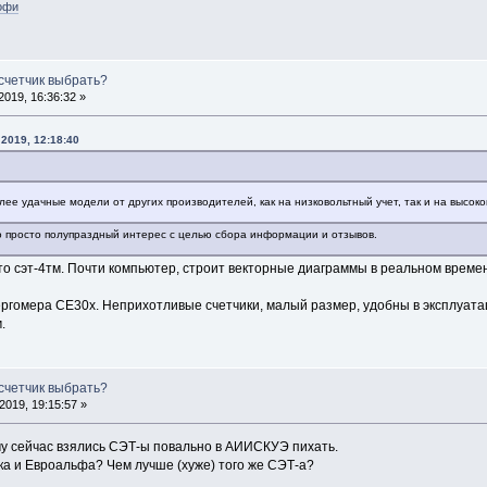
офи
 счетчик выбрать?
019, 16:36:32 »
2019, 12:18:40
олее удачные модели от других производителей, как на низковольтный учет, так и на высок
о просто полупраздный интерес с целью сбора информации и отзывов.
то сэт-4тм. Почти компьютер, строит векторные диаграммы в реальном време
ергомера СЕ30х. Неприхотливые счетчики, малый размер, удобны в эксплуата
.
 счетчик выбрать?
019, 19:15:57 »
му сейчас взялись СЭТ-ы повально в АИИСКУЭ пихать.
ка и Евроальфа? Чем лучше (хуже) того же СЭТ-а?