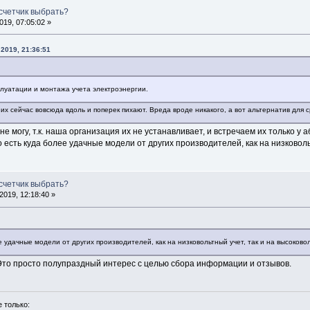
 счетчик выбрать?
19, 07:05:02 »
2019, 21:36:51
плуатации и монтажа учета электроэнергии.
их сейчас вовсюда вдоль и поперек пихают. Вреда вроде никакого, а вот альтернатив для с
 не могу, т.к. наша организация их не устанавливает, и встречаем их только 
о есть куда более удачные модели от других производителей, как на низковоль
 счетчик выбрать?
019, 12:18:40 »
ее удачные модели от других производителей, как на низковольтный учет, так и на высоково
Это просто полупраздный интерес с целью сбора информации и отзывов.
 только: