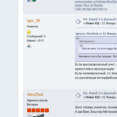
www.youtube.com\АлексЖукПр
Алекс Жук на Rutube
Сайт автора alexzhuk.ru
Re: Какой 3-х фазный
Igor_36
«
Ответ #11 :
21 Январь 2
Новичок
Цитата: AlexZhuk от 21 Январь 
Сообщений: 5
Карма: +2/-0
Цитировать
Как по мне, то есть куда б
Назовите хотя бы лучшие. Эт
Если высоковольтный учет, 
прихотлив в эксплуатации.
Если низковольтный, то Эн
по различным интерфейсам
Re: Какой 3-х фазный
AlexZhuk
«
Ответ #12 :
21 Январь 2
Администратор
Ветеран
Зато теперь понятно, поче
А как Вам Эльстер Метрони