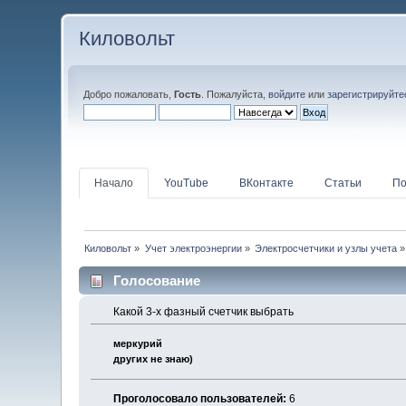
Киловольт
Добро пожаловать,
Гость
. Пожалуйста,
войдите
или
зарегистрируйте
Начало
YouTube
ВКонтакте
Статьи
По
Киловольт
»
Учет электроэнергии
»
Электросчетчики и узлы учета
»
Голосование
Какой 3-х фазный счетчик выбрать
меркурий
других не знаю)
Проголосовало пользователей:
6