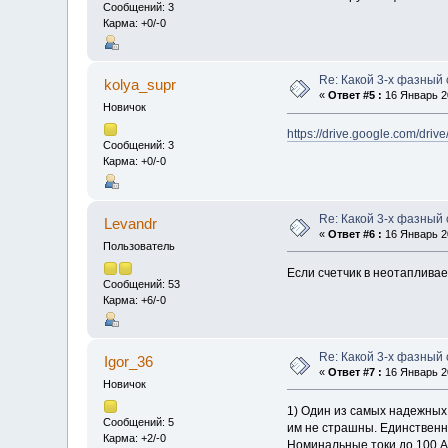
Сообщений: 3
Карма: +0/-0
Re: Какой 3-х фазный
kolya_supr
«
Ответ #5 :
16 Январь 20
Новичок
https://drive.google.com/dr
Сообщений: 3
Карма: +0/-0
Re: Какой 3-х фазный
Levandr
«
Ответ #6 :
16 Январь 20
Пользователь
Если счетчик в неотапливае
Сообщений: 53
Карма: +6/-0
Re: Какой 3-х фазный
Igor_36
«
Ответ #7 :
16 Январь 20
Новичок
1) Один из самых надежных,
Сообщений: 5
им не страшны. Единственна
Карма: +2/-0
Номинальные токи до 100 А