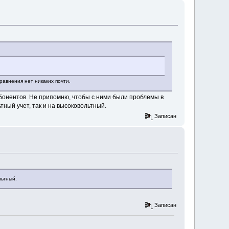
равнения нет никаких почти.
у абонентов. Не припомню, чтобы с ними были проблемы в
тный учет, так и на высоковольтный.
Записан
льтный.
Записан