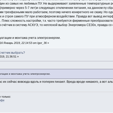
один из самых не любимых ПУ. Не выдерживают заявленные температурные реж
 (примерно через 5-7 лет)и следующес отключении питания, на данном пу сб
ями трехфазными мало работаем, поэтому ничего конкретного не скажу. Но 
дах и строя самого ПУ при атмосферном воздействии. Правда вот вывод инте
е. Плюс сложность настройки, т.к. часто требуются фирменные преобразоват
 в счётчик в систему АСКУЭ, то неплохой выбор Энергомера СЕ30х, правда с
луатации и монтажа учета электроэнергии.
6 Январь 2019, 22:14:53 от Igor_36
»
 счетчик выбрать?
19, 21:36:51 »
уатации и монтажа учета электроэнергии.
с их сейчас вовсюда вдоль и поперек пихают. Вреда вроде никакого, а вот ал
 только:
офи