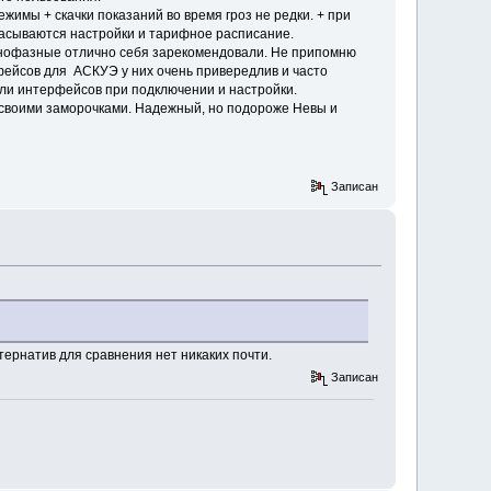
имы + скачки показаний во время гроз не редки. + при
расываются настройки и тарифное расписание.
однофазные отлично себя зарекомендовали. Не припомню
рфейсов для АСКУЭ у них очень привередлив и часто
ели интерфейсов при подключении и настройки.
о своими заморочками. Надежный, но подороже Невы и
Записан
ьтернатив для сравнения нет никаких почти.
Записан