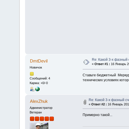
Re: Какой 3-х фазный
DmtDevil
«
Ответ #1 :
16 Январь 20
Новичок
Ставьте бюджетный Меркури
Сообщений: 4
технических условиях котор
Карма: +0/-0
Re: Какой 3-х фазный с
AlexZhuk
«
Ответ #2 :
16 Январь 2019
Администратор
Ветеран
Примерно такой...