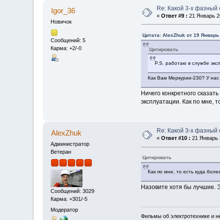
Re: Какой 3-х фазный
Igor_36
«
Ответ #9 :
21 Январь 20
Новичок
Цитата: AlexZhuk от 19 Январь 
Сообщений: 5
Карма: +2/-0
Цитировать
P.S. работаю в службе экс
Как Вам Меркурии-230? У нас 
Ничего конкретного сказать
эксплуатации. Как по мне, т
Re: Какой 3-х фазный
AlexZhuk
«
Ответ #10 :
21 Январь 2
Администратор
Ветеран
Цитировать
Как по мне, то есть куда бол
Назовите хотя бы лучшие. 
Сообщений: 3029
Карма: +301/-5
Модератор
Фильмы об электротехнике и не