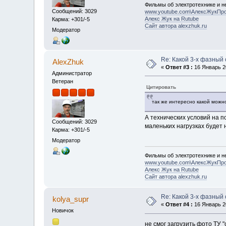
Фильмы об электротехнике и не
Сообщений: 3029
www.youtube.com\АлексЖукПр
Алекс Жук на Rutube
Карма: +301/-5
Сайт автора alexzhuk.ru
Модератор
Re: Какой 3-х фазный
AlexZhuk
«
Ответ #3 :
16 Январь 20
Администратор
Ветеран
Цитировать
так же интересно какой можн
А технических условий на п
Сообщений: 3029
маленьких нагрузках будет 
Карма: +301/-5
Модератор
Фильмы об электротехнике и не
www.youtube.com\АлексЖукПр
Алекс Жук на Rutube
Сайт автора alexzhuk.ru
Re: Какой 3-х фазный
kolya_supr
«
Ответ #4 :
16 Январь 20
Новичок
не смог загрузить фото ТУ