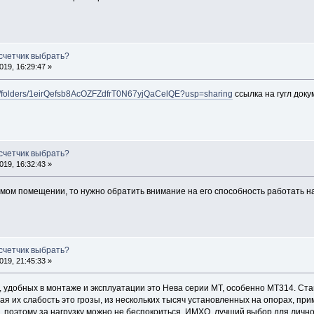
 счетчик выбрать?
19, 16:29:47 »
ive/folders/1eirQefsb8AcOZFZdfrT0N67yjQaCelQE?usp=sharing
ссылка на гугл док
 счетчик выбрать?
19, 16:32:43 »
мом помещении, то нужно обратить внимание на его способность работать на
 счетчик выбрать?
19, 21:45:33 »
 удобных в монтаже и эксплуатации это Нева серии МТ, особенно МТ314. Став
я их слабость это грозы, из нескольких тысяч установленных на опорах, при
, поэтому за нагрузку можно не беспокоиться. ИМХО, лучший выбор для лично