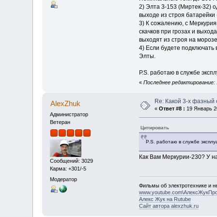
2) Элта 3-153 (Миртек-32) 
выходе из строя батарейки
3) К сожалению, с Меркури
скачков при грозах и выхо
выходят из строя на мороз
4) Если будете подключать
Элты.
P.S. работаю в службе эксп
«
Последнее редактирование: 1
Re: Какой 3-х фазный
AlexZhuk
«
Ответ #8 :
19 Январь 20
Администратор
Ветеран
Цитировать
P.S. работаю в службе экспл
Как Вам Меркурии-230? У на
Сообщений: 3029
Карма: +301/-5
Модератор
Фильмы об электротехнике и не
www.youtube.com\АлексЖукПр
Алекс Жук на Rutube
Сайт автора alexzhuk.ru