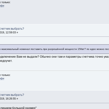
 только:
офи
 счетчик выбрать?
19, 12:59:03 »
о максимальный номинал поставить при разрешённой мощности 15Квт? по идее можно пос
одключение Вам не выдали? Обычно они там и параметры счетчика точно указ
недоучет.
 только:
офи
 счетчик выбрать?
19, 16:26:55 »
 "слишком большой размер"