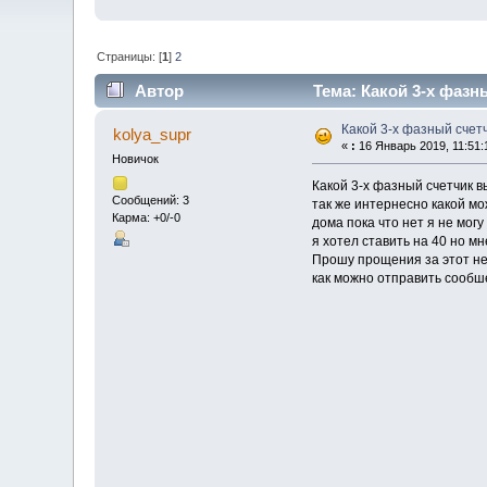
Страницы: [
1
]
2
Автор
Тема: Какой 3-х фазн
Какой 3-х фазный счет
kolya_supr
«
:
16 Январь 2019, 11:51:
Новичок
Какой 3-х фазный счетчик 
Сообщений: 3
так же интернесно какой м
Карма: +0/-0
дома пока что нет я не мог
я хотел ставить на 40 но мн
Прошу прощения за этот не
как можно отправить сообш