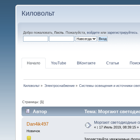
Киловольт
Добро пожаловать,
Гость
. Пожалуйста,
войдите
или
зарегистрируйтесь
.
Начало
YouTube
ВКонтакте
Статьи
Поис
Киловольт
»
Электроснабжение
»
Системы освещения и источники све
Страницы: [
1
]
Автор
Тема: Моргают светодио
Моргают светодиодные с
Dan4ik497
«
:
17 Июль 2019, 08:39:15 »
Новичок
Здравствуйте уважаемые форум