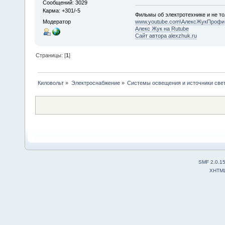
Сообщений: 3029
Карма: +301/-5
Фильмы об электротехнике и не то
Модератор
www.youtube.com\АлексЖукПрофи
Алекс Жук на Rutube
Сайт автора alexzhuk.ru
Страницы: [
1
]
Киловольт
»
Электроснабжение
»
Системы освещения и источники све
SMF 2.0.1
XHTM