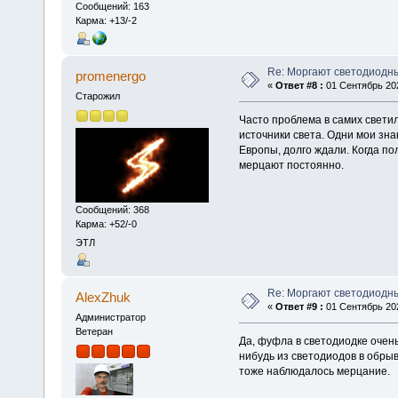
Сообщений: 163
Карма: +13/-2
Re: Моргают светодиодн
promenergo
«
Ответ #8 :
01 Сентябрь 202
Старожил
Часто проблема в самих светил
источники света. Одни мои зн
Европы, долго ждали. Когда по
мерцают постоянно.
Сообщений: 368
Карма: +52/-0
ЭТЛ
Re: Моргают светодиодн
AlexZhuk
«
Ответ #9 :
01 Сентябрь 202
Администратор
Ветеран
Да, фуфла в светодиодке очень 
нибудь из светодиодов в обрыв
тоже наблюдалось мерцание.