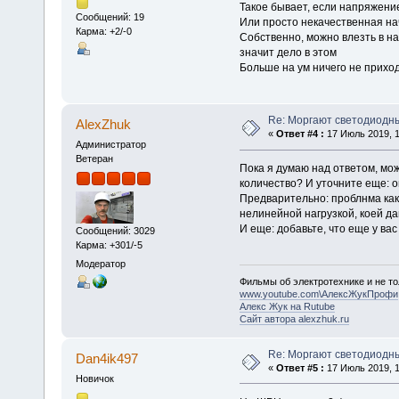
Такое бывает, если напряжени
Сообщений: 19
Или просто некачественная на
Карма: +2/-0
Собственно, можно влезть в на
значит дело в этом
Больше на ум ничего не прихо
Re: Моргают светодиодн
AlexZhuk
«
Ответ #4 :
17 Июль 2019, 1
Администратор
Ветеран
Пока я думаю над ответом, мо
количество? И уточните еще: 
Предварительно: проблнма как
нелинейной нагрузкой, коей д
И еще: добавьте, что еще у ва
Сообщений: 3029
Карма: +301/-5
Модератор
Фильмы об электротехнике и не то
www.youtube.com\АлексЖукПрофи
Алекс Жук на Rutube
Сайт автора alexzhuk.ru
Re: Моргают светодиодн
Dan4ik497
«
Ответ #5 :
17 Июль 2019, 1
Новичок