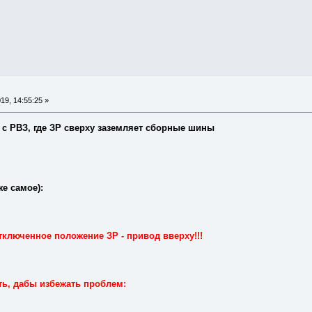
19, 14:55:25 »
 с РВЗ, где ЗР сверху заземляет сборные шины
же самое):
тключенное положение ЗР - привод вверху!!!
ть, дабы избежать проблем: