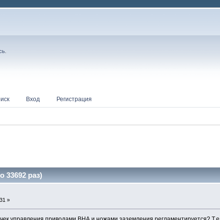
сь
.
иск
Вход
Регистрация
 33692 раз)
31 »
ек управления приводами ВНА и ножами заземления регламентируется? Т.е.