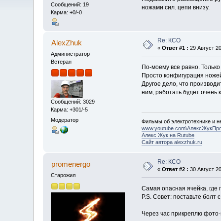
Сообщений: 19
ножами сил. цепи внизу.
Карма: +0/-0
Re: КСО
AlexZhuk
«
Ответ #1 :
29 Август 20
Администратор
Ветеран
По-моему все равно. Только
Просто конфигурация ножей 
Другое дело, что производ
ним, работать будет очень 
Сообщений: 3029
Карма: +301/-5
Модератор
Фильмы об электротехнике и не
www.youtube.com\АлексЖукПр
Алекс Жук на Rutube
Сайт автора alexzhuk.ru
Re: КСО
promenergo
«
Ответ #2 :
30 Август 20
Старожил
Самая опасная ячейка, где
P.S. Совет: поставьте болт 
Через час прикреплю фото-п