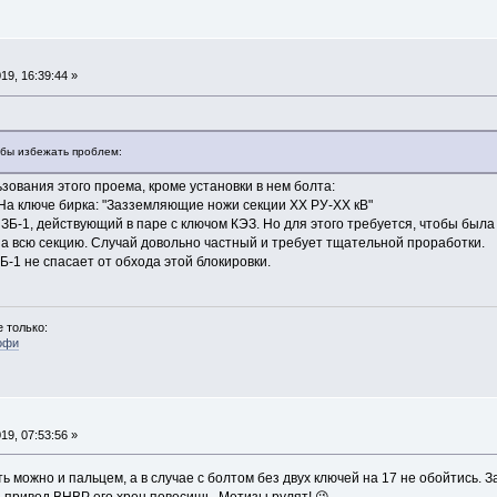
19, 16:39:44 »
абы избежать проблем:
зования этого проема, кроме установки в нем болта:
 На ключе бирка: "Зазземляющие ножи секции ХХ РУ-ХХ кВ"
ЗБ-1, действующий в паре с ключом КЭЗ. Но для этого требуется, чтобы была
на всю секцию. Случай довольно частный и требует тщательной проработки.
Б-1 не спасает от обхода этой блокировки.
 только:
офи
19, 07:53:56 »
ть можно и пальцем, а в случае с болтом без двух ключей на 17 не обойтись. 
а привод ВНВР его хрен повесишь. Метизы рулят! 😉