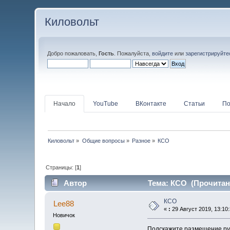
Киловольт
Добро пожаловать,
Гость
. Пожалуйста,
войдите
или
зарегистрируйте
Начало
YouTube
ВКонтакте
Статьи
По
Киловольт
»
Общие вопросы
»
Разное
»
КСО
Страницы: [
1
]
Автор
Тема: КСО (Прочитано
КСО
Lee88
«
:
29 Август 2019, 13:10:
Новичок
Подскажите размещение руч