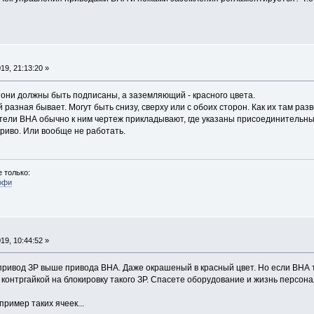
19, 21:13:20 »
 они должны быть подписаны, а заземляющий - красного цвета.
разная бывает. Могут быть снизу, сверху или с обоих сторон. Как их там ра
ители ВНА обычно к ним чертеж прикладывают, где указаны присоединительны
криво. Или вообще не работать.
 только:
офи
19, 10:44:52 »
 привод ЗР выше привода ВНА. Даже окрашеный в красный цвет. Но если ВНА 
с контргайкой на блокировку такого ЗР. Спасете оборудование и жизнь персона
ример таких ячеек...