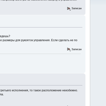
Записан
зведешь?
е размеры для рукояток управления. Если сделать не по
Записан
третьего исполнения, то такое расположение неизбежно.
ла.