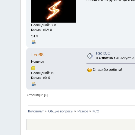
Сообщений: 368
Карма: +52/-0
ЭТЛ
Re: КСО
Lee88
«
Ответ #6 :
31 Август 20
Новичок
Спасибо ребята!
Сообщений: 19
Карма: +0/-0
Страницы: [
1
]
Киловольт
»
Общие вопросы
»
Разное
»
КСО