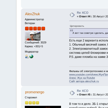
Re: КСО
AlexZhuk
«
Ответ #4 :
30 Август 20
Администратор
Ветеран
Цитировать
А вот так советую сделать, д
Есть еще 2 варианта исполь
Сообщений: 3029
1. Обычный висячий замок.
Карма: +301/-5
2. Электромагнитный замок 
Модератор
система цепей блокировки 
P.S. даже пломба на замке З
Фильмы об электротехнике и не
www.youtube.com\АлексЖукПр
Алекс Жук на Rutube
Сайт автора alexzhuk.ru
Re: КСО
promenergo
«
Ответ #5 :
31 Август 20
Старожил
В том то и дело. ЗБ-1 откры
парой сотен рублей. Да и н