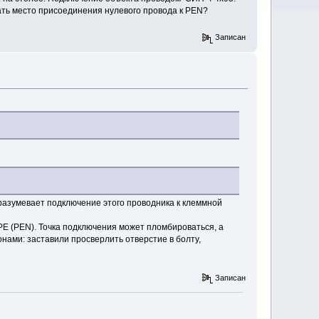
ать место присоединения нулевого провода к PEN?
Записан
разумевает подключение этого проводника к клеммной
Е (PEN). Точка подключения может пломбироваться, а
онами: заставили просверлить отверстие в болту,
Записан