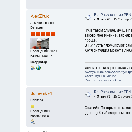
Re: Расключение PEN
AlexZhuk
«
Ответ #5 :
15 Октябрь 2
Администратор
Ветеран
Ну, в таком случае, лучше 
Таково мое мнение. Так как
проще.
В ПУ пусть пломбируют сами,
Хотя ситуация может в любо
Сообщений: 3029
Карма: +301/-5
Модератор
Фильмы об электротехнике и не
www.youtube.com\АлексЖукПр
Алекс Жук на Rutube
Сайт автора alexzhuk.ru
Re: Расключение PEN
domenik74
«
Ответ #6 :
15 Октябрь 2
Новичок
Спасибо! Теперь хоть какая
Сообщений: 6
где подобный запрет может
Карма: +0/-0