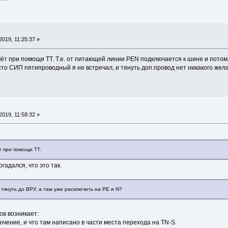
019, 11:25:37 »
учёт при помощи ТТ. Т.е. от питающей линии PEN подключается к шине и потом
то СИП пятипроводный я не встречал, и тянуть доп.провод нет никакого жел
019, 11:58:32 »
т при помощи ТТ.
гадался, что это так.
тянуть до ВРУ, а там уже расключить на PE и N?
ов возникает:
лючение, и что там написано в части места перехода на TN-S.