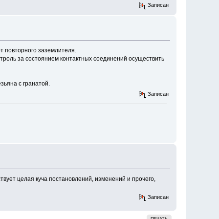
Записан
от повторного заземлителя.
контроль за состоянием контактных соединений осуществить
зьяна с гранатой.
Записан
ствует целая куча постановлений, изменений и прочего,
Записан