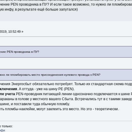
чение PEN проводника в ПУ? И если такое возможно, то нужно ли пломбиров
ую инфу, в результате ещё больше запутался)
019, 10:52:49 »
ение PEN проводника в ПУ?
ужно ли пломбировать место присоединения нулевого провода к PEN?
чения Энергосбыт обязательно потребует. Только их стандартная схема под
включения
. А оттуда - уже на шину РЕ (PEN).
ле учета
PEN-проводник питающей линии однозначно подключается к шине Р
тараканы в голове у местного вашего Сбыта. Встречались тут в с такими закид
шине, и поставили туда обычную пломбу.
ть пломбы-наклейки, могут заклеить это место. Но это - теоретически.
 только:
офи