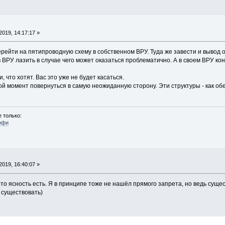
019, 14:17:17 »
перейти на пятипроводную схему в собственном ВРУ. Туда же завести и вывод 
 в ВРУ лазить в случае чего может оказаться проблематично. А в своем ВРУ 
 что хотят. Вас это уже не будет касаться.
й момент повернуться в самую неожиданную сторону. Эти структуры - как обе
 только:
офи
019, 16:40:07 »
-то ясность есть. Я в принципе тоже не нашёл прямого запрета, но ведь суще
 существовать)