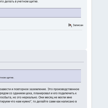
то делать в учетном щитке.
Записан
тном щитке.
же завести и повторное заземление. Это производственное
рядом со зданием цеха, планировал и его подключить к
госбыта, но это нереально. Они месяц не могли мне
нтируем что нам нужно", то делайте сами как написано в