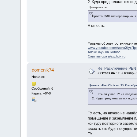
2. Куда предполагается по
Цитировать
Просто СИП пятипроводный я 
А он есть.
Фильмы об электротехнике и не
www.youtube.com\АлексЖукПр
Алекс Жук на Rutube
Сайт автора alexzhuk.ru
Re: Расключение PEN
domenik74
«
Ответ #4 :
15 Октябрь 2
Новичок
Цитата: AlexZhuk от 15 Октябрь
Сообщений: 6
Карма: +0/-0
1. Есть ли у вас ТУ на подкл
2. Куда предполагается подк
ТУ есть, но ничего не нашё
помещение и заземление пла
контуру повторного заземл
сказать кто будет осуществ
ТУ.