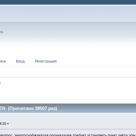
сь
.
иск
Вход
Регистрация
N
N (Прочитано 39507 раз)
8:20 »
 вопрос, энергоснабжающая организация требует установить пункт учёта э/э