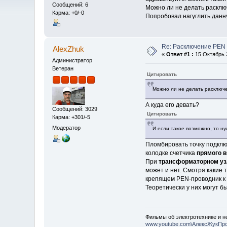
Сообщений: 6
Можно ли не делать расклю
Карма: +0/-0
Попробовал нагуглить данн
Re: Расключение PEN
AlexZhuk
«
Ответ #1 :
15 Октябрь 2
Администратор
Ветеран
Цитировать
Можно ли не делать расключ
А куда его девать?
Сообщений: 3029
Цитировать
Карма: +301/-5
Модератор
И если такое возможно, то н
Пломбировать точку подклю
колодке счетчика
прямого 
При
трансформаторном уз
может и нет. Смотря какие 
крепящем PEN-проводник к 
Теоретически у них могут бы
Фильмы об электротехнике и не
www.youtube.com\АлексЖукПр