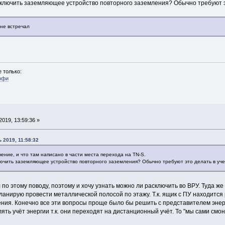
дключить заземляющее устройство повторного заземления? Обычно требуют э
не встречал
 только:
офи
019, 13:59:36 »
 2019, 11:58:32
ючение, и что там написано в части места перехода на TN-S.
лючить заземляющее устройство повторного заземления? Обычно требуют это делать в уче
л по этому поводу, поэтому и хочу узнать можно ли расключить во ВРУ. Туда 
нирую провести металлической полосой по этажу. Т.к. ящик с ПУ находится 
ения. Конечно все эти вопросы проще было бы решить с представителем энер
лять учёт энергии т.к. они переходят на дистанционный учёт. То "мы сами смо