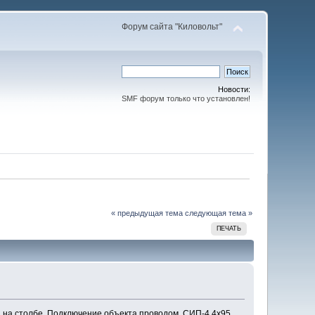
Форум сайта "Киловольт"
Новости:
SMF форум только что установлен!
« предыдущая тема
следующая тема »
ПЕЧАТЬ
н. на столбе. Подключение объекта проводом СИП-4 4х95.