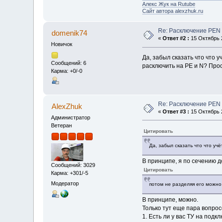
Алекс Жук на Rutube
Сайт автора alexzhuk.ru
Re: Расключение PEN
domenik74
«
Ответ #2 :
15 Октябрь 2
Новичок
Да, забыл сказать что что 
Сообщений: 6
расключить на PE и N? Прос
Карма: +0/-0
Re: Расключение PEN
AlexZhuk
«
Ответ #3 :
15 Октябрь 2
Администратор
Ветеран
Цитировать
Да, забыл сказать что что учё
В принципе, я по сечению до
Сообщений: 3029
Цитировать
Карма: +301/-5
Модератор
потом не разделяя его можно 
В принципе, можно.
Только тут еще пара вопрос
1. Есть ли у вас ТУ на подк