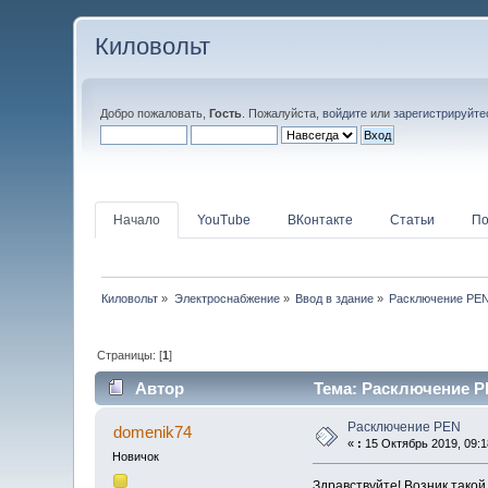
Киловольт
Добро пожаловать,
Гость
. Пожалуйста,
войдите
или
зарегистрируйте
Начало
YouTube
ВКонтакте
Статьи
По
Киловольт
»
Электроснабжение
»
Ввод в здание
»
Расключение PE
Страницы: [
1
]
Автор
Тема: Расключение PE
Расключение PEN
domenik74
«
:
15 Октябрь 2019, 09:1
Новичок
Здравствуйте! Возник такой