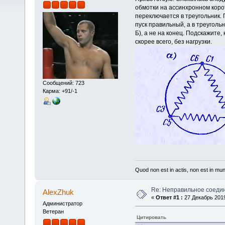
обмотки на ассинхронном корот
переключается в треугольник. 
пуск правильный, а в треугольн
Б), а не на конец. Подскажите,
скорее всего, без нагрузки.
Сообщений: 723
Карма: +91/-1
Quod non est in actis, non est in mu
Re: Неправильное соеди
AlexZhuk
«
Ответ #1 :
27 Декабрь 2019
Администратор
Ветеран
Цитировать