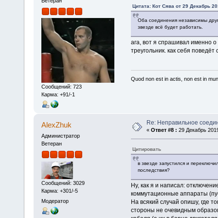
Ветеран
Цитата: Кот Сява от 29 Декабрь 20
Оба соединения независимы друг 
звезде всё будет работать.
ага, вот я спрашивал именно о
треугольник. как себя поведёт
Quod non est in actis, non est in mu
Сообщений: 723
Карма: +91/-1
Re: Неправильное соеди
AlexZhuk
«
Ответ #8 :
29 Декабрь 2019
Администратор
Ветеран
Цитировать
в звезде запустился и переключил
последствия?
Сообщений: 3029
Ну, как я и написал: отключен
Карма: +301/-5
коммутационные аппараты (пус
Модератор
На всякий случай опишу, где т
стороны не очевидным образом,