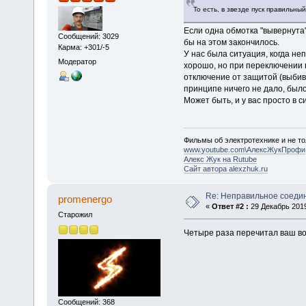
То есть, в звезде пуск правильный.
Если одна обмотка "вывернута",
Сообщений: 3029
бы на этом закончилось.
Карма: +301/-5
У нас была ситуация, когда не
Модератор
хорошо, но при переключении 
отключение от защитой (выбив
принципе ничего не дало, было
Может быть, и у вас просто в 
Фильмы об электротехнике и не то
www.youtube.com\АлексЖукПрофи
Алекс Жук на Rutube
Сайт автора alexzhuk.ru
Re: Неправильное соеди
promenergo
«
Ответ #2 :
29 Декабрь 2019
Старожил
Четыре раза перечитал ваш воп
Сообщений: 368