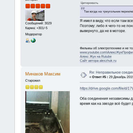
Цитировать
Так когда на треугольник переклю
Я имел в виду, что если там вс
Сообщений: 3029
Поэтому: либо я чего-то не по
Карма: +301/-5
вывернуто, да не в моторе.
Модератор
Фильмы об электротехнике и не то
www.youtube.com\АлексЖукПрофи
Алекс Жук на Rutube
Сайт автора alexzhuk.ru
Re: Неправильное соеди
Минаков Максим
«
Ответ #5 :
29 Декабрь 2019
Старожил
https://drive.google.com/file
Оба соединения независимы дру
время как на звезде всё будет 