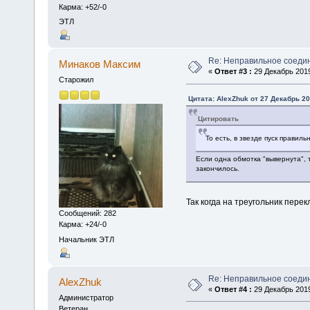
Карма: +52/-0
ЭТЛ
Re: Неправильное соеди
Минаков Максим
«
Ответ #3 :
29 Декабрь 2019
Старожил
Цитата: AlexZhuk от 27 Декабрь 20
Цитировать
То есть, в звезде пуск правильн
Если одна обмотка "вывернута", т
закончилось.
Так когда на треугольник перек
Сообщений: 282
Карма: +24/-0
Начальник ЭТЛ
Re: Неправильное соеди
AlexZhuk
«
Ответ #4 :
29 Декабрь 2019
Администратор
Ветеран