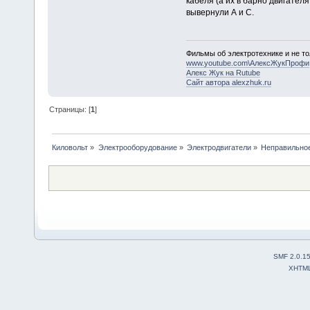
кабеля (а их в барно двигателя
вывернули А и С.
Фильмы об электротехнике и не то
www.youtube.com\АлексЖукПрофи
Алекс Жук на Rutube
Сайт автора alexzhuk.ru
Страницы: [
1
]
Киловольт
»
Электрооборудование
»
Электродвигатели
»
Неправильное
SMF 2.0.1
XHTM