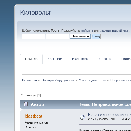
Киловольт
Добро пожаловать,
Гость
. Пожалуйста,
войдите
или
зарегистрируйтесь
.
Начало
YouTube
ВКонтакте
Статьи
Поис
Киловольт
»
Электрооборудование
»
Электродвигатели
»
Неправильное
Страницы: [
1
]
Автор
Тема: Неправильное сое
Неправильное соединени
blastbeat
«
:
27 Декабрь 2019, 16:04:25
Администратор
Ветеран
Приветствую. Сложилась следу