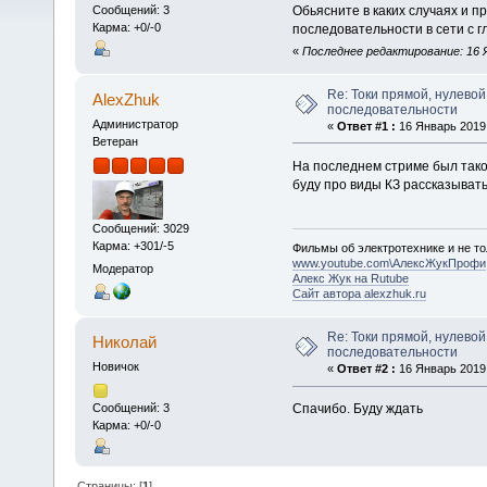
Обьясните в каких случаях и п
Сообщений: 3
Карма: +0/-0
последовательности в сети с 
«
Последнее редактирование: 16 Я
Re: Токи прямой, нулевой
AlexZhuk
последовательности
Администратор
«
Ответ #1 :
16 Январь 2019,
Ветеран
На последнем стриме был такой 
буду про виды КЗ рассказывать
Сообщений: 3029
Карма: +301/-5
Фильмы об электротехнике и не то
www.youtube.com\АлексЖукПрофи
Модератор
Алекс Жук на Rutube
Сайт автора alexzhuk.ru
Re: Токи прямой, нулевой
Николай
последовательности
Новичок
«
Ответ #2 :
16 Январь 2019,
Спачибо. Буду ждать
Сообщений: 3
Карма: +0/-0
Страницы: [
1
]