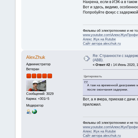
Нахрена, если в ИЭК-а в таком
Вот и здесь, видимо, особенно
Попробуйте фокус с задержкой
Фильмы об электротехнике и не то
www.youtube.com\АлексЖукПрофи
Алекс Жук на Rutube
Сайт автора alexzhuk.ru
Re: Странности с задер
AlexZhuk
(ABB).
Администратор
«
Ответ #2 :
14 Июнь 2020, 1
Ветеран
Цитировать
А там на временной диаграмме м
после окончания задержки.
Сообщений: 3029
Карма: +301/-5
Вот, а я вчера, приехав с дачи
приложил.
Модератор
Фильмы об электротехнике и не то
www.youtube.com\АлексЖукПрофи
Алекс Жук на Rutube
Сайт автора alexzhuk.ru