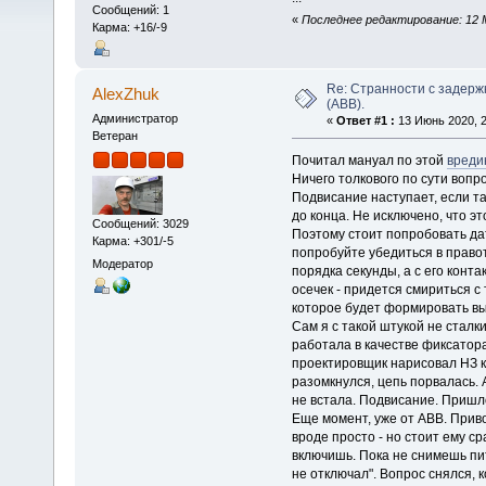
Сообщений: 1
«
Последнее редактирование: 12 М
Карма: +16/-9
Re: Странности с задер
AlexZhuk
(ABB).
Администратор
«
Ответ #1 :
13 Июнь 2020, 2
Ветеран
Почитал мануал по этой
вреди
Ничего толкового по сути вопр
Подвисание наступает, если та
до конца. Не исключено, что эт
Сообщений: 3029
Поэтому стоит попробовать да
Карма: +301/-5
попробуйте убедиться в право
Модератор
порядка секунды, а с его конта
осечек - придется смириться с
которое будет формировать вы
Сам я с такой штукой не сталк
работала в качестве фиксатора
проектировщик нарисовал НЗ ко
разомкнулся, цепь порвалась. 
не встала. Подвисание. Пришл
Еще момент, уже от АВВ. Приво
вроде просто - но стоит ему с
включишь. Пока не снимешь пит
не отключал". Вопрос снялся, к