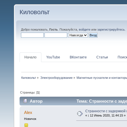
Киловольт
Добро пожаловать,
Гость
. Пожалуйста,
войдите
или
зарегистрируйтесь
.
Начало
YouTube
ВКонтакте
Статьи
Поис
Киловольт
»
Электрооборудование
»
Магнитные пускатели и контактор
Страницы: [
1
]
Автор
Тема: Странности с зад
Странности с задержкой 
Alex
«
:
12 Июнь 2020, 11:44:15 »
Новичок
...