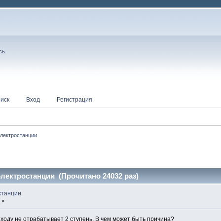
сь
.
иск
Вход
Регистрация
электростанции
лектростанции (Прочитано 24032 раз)
станции
 »
ходу не отрабатывает 2 ступень. В чем может быть причина?