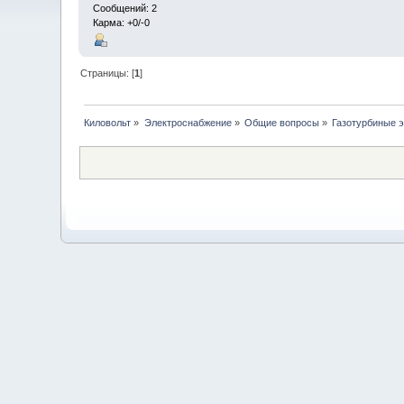
Сообщений: 2
Карма: +0/-0
Страницы: [
1
]
Киловольт
»
Электроснабжение
»
Общие вопросы
»
Газотурбиные 