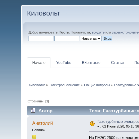
Киловольт
Добро пожаловать,
Гость
. Пожалуйста,
войдите
или
зарегистрируйте
Начало
YouTube
ВКонтакте
Статьи
По
Киловольт
»
Электроснабжение
»
Общие вопросы
»
Газотурбиные 
Страницы: [
1
]
Автор
Тема: Газотурбиные э
Газотурбиные электро
Анатолий
«
:
02 Июль 2020, 05:15:36
Новичок
На ПАЭС 2500 на холостом 