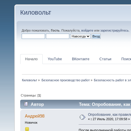
Киловольт
Добро пожаловать,
Гость
. Пожалуйста,
войдите
или
зарегистрируйтесь
.
Начало
YouTube
ВКонтакте
Статьи
Поис
Киловольт
»
Безопасное производство работ
»
Безопасность работ в э
Страницы: [
1
]
Автор
Тема: Опробование, как
Опробование, как прави
Андрей98
«
:
27 Июль 2020, 17:09:58 »
Новичок
После выполненной работы по 