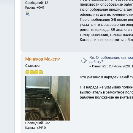
Сообщений: 12
произвести опробование работ
Карма: +0/-0
т.к. опробование предполагае
оформлять для включения-откл
Про опробование ЭД после рем
указать, что с разрешения оп
ремонте привода ВВ аналогичн
телеуправления, телесигнали
Как правильно оформить рабо
Re: Опробование, как пр
Минаков Максим
работу?
Старожил
«
Ответ #1 :
28 Июль 2020, 1
Что указано в наряде? Какой т
Я в наряде не указываю положе
выключатель в ремонтное полож
рабочее положение не вкатыва
Сообщений: 282
Карма: +24/-0