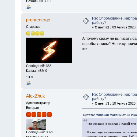
Начальник ЭТЛ
Re: Опробование, как пр
promenergo
работу?
Старожил
«
Ответ #2 :
03 Август 2020, 
А почему сразу не выписать о
опробыванием? Не вижу причин 
же
Сообщений: 368
Карма: +52/-0
ЭТЛ
Re: Опробование, как пр
AlexZhuk
работу?
Администратор
«
Ответ #3 :
10 Август 2020, 
Ветеран
Цитата: Минаков Максим от 28 Июл
Что указано в наряде? Какой тип
Сообщений: 3029
Я в наряде не указываю положени
ремонтное положение, вкл. ЗН". 