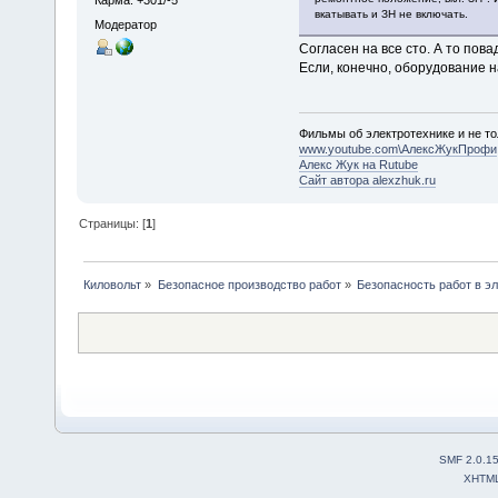
Карма: +301/-5
вкатывать и ЗН не включать.
Модератор
Согласен на все сто. А то пов
Если, конечно, оборудование н
Фильмы об электротехнике и не то
www.youtube.com\АлексЖукПрофи
Алекс Жук на Rutube
Сайт автора alexzhuk.ru
Страницы: [
1
]
Киловольт
»
Безопасное производство работ
»
Безопасность работ в э
SMF 2.0.1
XHTM