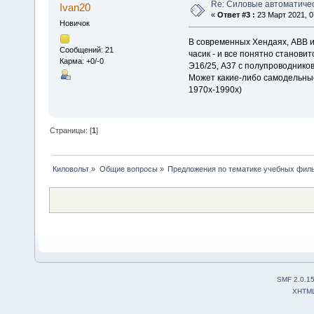
Re: Силовые автоматиче
Ivan20
«
Ответ #3 :
23 Март 2021, 0
Новичок
В современных Хендаях, ABB и 
Сообщений: 21
часик - и все понятно станови
Карма: +0/-0
Э16/25, А37 с полупроводников
Может какие-либо самодельные
1970х-1990х)
Страницы: [
1
]
Киловольт
»
Общие вопросы
»
Предложения по тематике учебных филь
SMF 2.0.1
XHTM