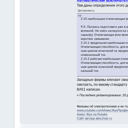
Автоматические выключател
Там даны определения этого д
Цитировать
2.15 наибольшая отключающая (или
P.S. Пытаюсь подготовить уже в
всячиной. Но опять наткнулся на 
capacity): Отключающая (или вкл
короткое замыкание.
2.15.1 предельная наибольшая откл
Отключающая способность, для ко
ным циклом испытаний не предпо
номинальный ток.
2.15.2 рабочая наибольшая отключа
Отключающая способность, для ко
ным циклом испытаний предполаг
нальный ток.
Западные фирмы клепают свои
смотреть, по какому стандарт
ВА51 написан.
«
Последнее редактирование: 20 Д
Фильмы об электротехнике и не то
www.youtube.com\АлексЖукПрофи
Алекс Жук на Rutube
Сайт автора alexzhuk.ru