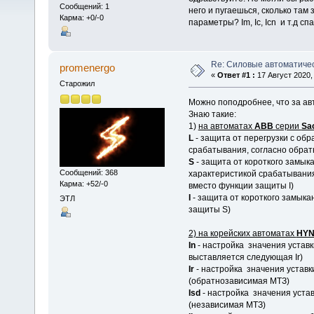
Сообщений: 1
него и пугаешься, сколько там
Карма: +0/-0
параметры? Im, Ic, Icn и т.д сп
Re: Силовые автоматиче
promenergo
«
Ответ #1 :
17 Август 2020, 
Старожил
Можно поподробнее, что за авт
Знаю такие:
1)
на автоматах
АВВ
серии
Sa
L
- защита от перегрузки с об
срабатывания, согласно обратн
S
- защита от короткого замык
Сообщений: 368
характеристикой срабатывания 
Карма: +52/-0
вместо функции защиты I)
I
- защита от короткого замык
ЭТЛ
защиты S)
2) на корейских автоматах
HYN
In
- настройка значения уставк
выставляется следующая Ir)
Ir
- настройка значения уставк
(обратнозависимая МТЗ)
Isd
- настройка значения уста
(независимая МТЗ)