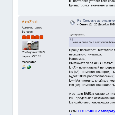
Ii
- настройка уставки тока ср
Ig
- настройка значения устав
Re: Силовые автоматиче
AlexZhuk
«
Ответ #2 :
20 Декабрь 2020
Администратор
Ветеран
Цитировать
можно было бы в доступной форме
Проще посмотреть в каталоге п
Сообщений: 3029
несколько отличаться.
Карма: +301/-5
Например.
Модератор
Выключатели от
АВВ Emax2
:
Iu (А) - номинальный непреры
Icu (кА) - номинальная предел
будет 100% работоспособен);
Icw (кА) - номинальный кратко
Icm (кА)- номинальная наибол
А вот для
ВА51
в каталогах пи
Icu - предельная отключающая
Ics - рабочая отключающая спо
Есть
ГОСТ Р 50030.2 Аппарату