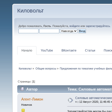
Киловольт
Добро пожаловать,
Гость
. Пожалуйста,
войдите
или
зарегистрируйтесь
.
Начало
YouTube
ВКонтакте
Статьи
Поис
Киловольт
»
Общие вопросы
»
Предложения по тематике учебных филь
Страницы: [
1
]
Автор
Тема: Силовые автомат
Силовые автоматические
Агент-Лимон
«
:
12 Август 2020, 11:46:45 
Новичок
Здравствуйте! Не могли бы ра