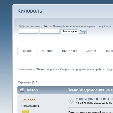
Киловольт
Добро пожаловать,
Гость
. Пожалуйста,
войдите
или
зарегистрируйтесь
.
Начало
YouTube
ВКонтакте
Статьи
Поис
Киловольт
»
Общие вопросы
»
Вопросы и предложения по работе фор
Страницы: [
1
]
2
Автор
Тема: Уведомления на e-
Уведомления на e-mail не
Levandr
«
:
18 Январь 2019, 02:37:52
Пользователь
Уведомления на e-mail не при