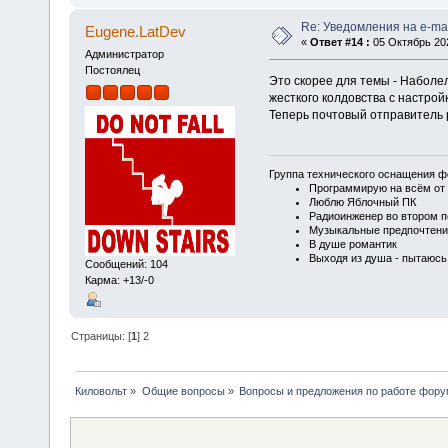
Re: Уведомления на e-mai
Eugene.LatDev
«
Ответ #14 :
05 Октябрь 202
Администратор
Постоялец
Это скорее для темы - Наболе
жесткого колдовства с настро
Теперь почтовый отправитель
Группа технического оснащения ф
Программирую на всём от 
Люблю Яблочный ПК
Радиоинженер во втором п
Музыкальные предпочтени
В душе романтик
Выходя из душа - пытаюсь
Сообщений: 104
Карма: +13/-0
Страницы: [
1
]
2
Киловольт
»
Общие вопросы
»
Вопросы и предложения по работе фор