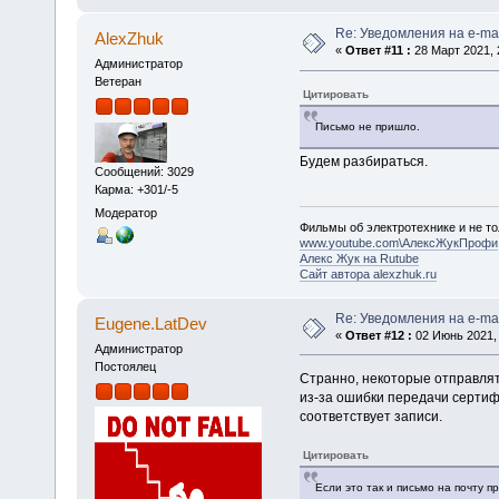
Re: Уведомления на e-mai
AlexZhuk
«
Ответ #11 :
28 Март 2021, 
Администратор
Ветеран
Цитировать
Письмо не пришло.
Будем разбираться.
Сообщений: 3029
Карма: +301/-5
Модератор
Фильмы об электротехнике и не то
www.youtube.com\АлексЖукПрофи
Алекс Жук на Rutube
Сайт автора alexzhuk.ru
Re: Уведомления на e-mai
Eugene.LatDev
«
Ответ #12 :
02 Июнь 2021, 
Администратор
Постоялец
Странно, некоторые отправлят
из-за ошибки передачи сертифи
соответствует записи.
Цитировать
Если это так и письмо на почту 