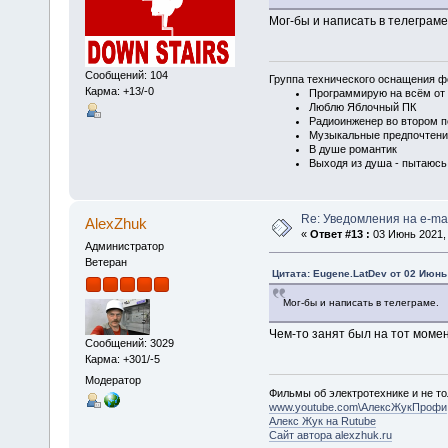
Мог-бы и написать в телеграме
Сообщений: 104
Группа технического оснащения ф
Карма: +13/-0
Программирую на всём от 
Люблю Яблочный ПК
Радиоинженер во втором п
Музыкальные предпочтени
В душе романтик
Выходя из душа - пытаюсь
Re: Уведомления на e-mai
AlexZhuk
«
Ответ #13 :
03 Июнь 2021, 
Администратор
Ветеран
Цитата: Eugene.LatDev от 02 Июнь 
Мог-бы и написать в телеграме.
Чем-то занят был на тот момен
Сообщений: 3029
Карма: +301/-5
Модератор
Фильмы об электротехнике и не то
www.youtube.com\АлексЖукПрофи
Алекс Жук на Rutube
Сайт автора alexzhuk.ru