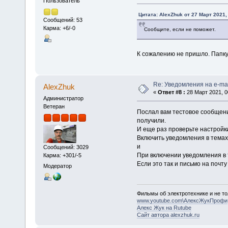
Пользователь
Цитата: AlexZhuk от 27 Март 2021,
Сообщений: 53
Карма: +6/-0
Сообщите, если не поможет.
К сожалению не пришло. Папку
Re: Уведомления на e-mai
AlexZhuk
«
Ответ #8 :
28 Март 2021, 0
Администратор
Ветеран
Послал вам тестовое сообщени
получили.
И еще раз проверьте настройк
Включить уведомления в темах и
и
Сообщений: 3029
При включении уведомления в т
Карма: +301/-5
Если это так и письмо на поч
Модератор
Фильмы об электротехнике и не то
www.youtube.com\АлексЖукПрофи
Алекс Жук на Rutube
Сайт автора alexzhuk.ru