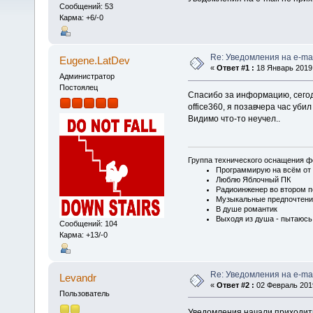
Сообщений: 53
Карма: +6/-0
Re: Уведомления на e-mai
Eugene.LatDev
«
Ответ #1 :
18 Январь 2019,
Администратор
Постоялец
Спасибо за информацию, сегодн
office360, я позавчера час уби
Видимо что-то неучел..
Группа технического оснащения ф
Программирую на всём от 
Люблю Яблочный ПК
Радиоинженер во втором п
Музыкальные предпочтени
В душе романтик
Выходя из душа - пытаюсь
Сообщений: 104
Карма: +13/-0
Re: Уведомления на e-mai
Levandr
«
Ответ #2 :
02 Февраль 2019
Пользователь
Уведомления начали приходить