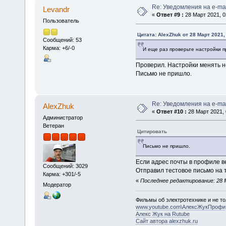
Re: Уведомления на e-mai
Levandr
«
Ответ #9 :
28 Март 2021, 0
Пользователь
Цитата: AlexZhuk от 28 Март 2021,
Сообщений: 53
Карма: +6/-0
И еще раз проверьте настройки 
Проверил. Настройки менять н
Письмо не пришло.
Re: Уведомления на e-mai
AlexZhuk
«
Ответ #10 :
28 Март 2021, 
Администратор
Ветеран
Цитировать
Письмо не пришло.
Если адрес почты в профиле вер
Сообщений: 3029
Отправил тестовое письмо на т
Карма: +301/-5
«
Последнее редактирование: 28 М
Модератор
Фильмы об электротехнике и не то
www.youtube.com\АлексЖукПрофи
Алекс Жук на Rutube
Сайт автора alexzhuk.ru