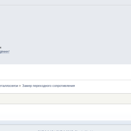
и
gineer/
еталлосвязи
»
Замер переходного сопротивления