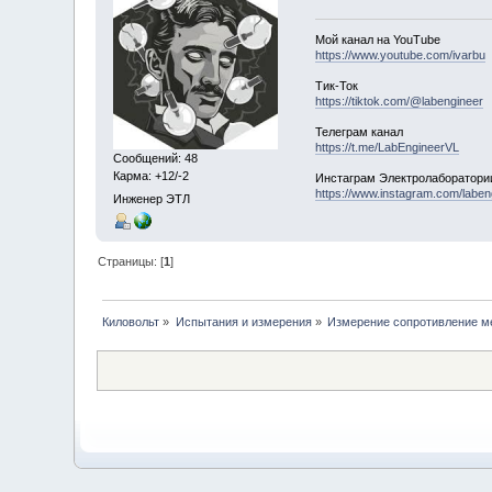
Мой канал на YouTube
https://www.youtube.com/ivarbu
Тик-Ток
https://tiktok.com/@labengineer
Телеграм канал
https://t.me/LabEngineerVL
Сообщений: 48
Карма: +12/-2
Инстаграм Электролаборатори
https://www.instagram.com/laben
Инженер ЭТЛ
Страницы: [
1
]
Киловольт
»
Испытания и измерения
»
Измерение сопротивление м