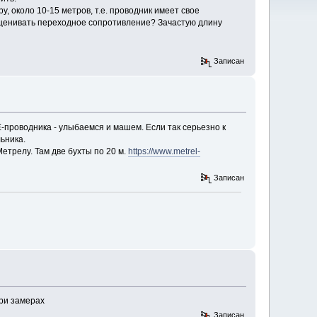
, около 10-15 метров, т.е. проводник имеет свое
е оценивать переходное сопротивление? Зачастую длину
Записан
Е-проводника - улыбаемся и машем. Если так серьезно к
ьника.
етрелу. Там две бухты по 20 м.
https://www.metrel-
Записан
при замерах
Записан