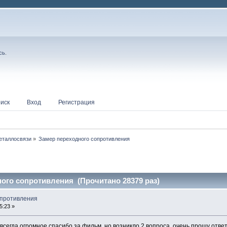
сь
.
иск
Вход
Регистрация
еталлосвязи
»
Замер переходного сопротивления
ого сопротивления (Прочитано 28379 раз)
опротивления
5:23 »
 всегда огромное спасибо за фильм, но возникло 2 вопроса, очень прошу ответ