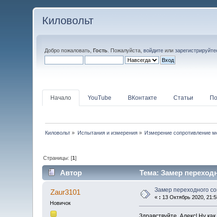
Киловольт
Добро пожаловать,
Гость
. Пожалуйста,
войдите
или
зарегистрируйте
Начало
YouTube
ВКонтакте
Статьи
По
Киловольт
»
Испытания и измерения
»
Измерение сопротивление м
Страницы: [
1
]
Автор
Тема: Замер переходн
Замер переходного с
Zaur3101
«
:
13 Октябрь 2020, 21:5
Новичок
Здравствуйте, Алекс! Ну как