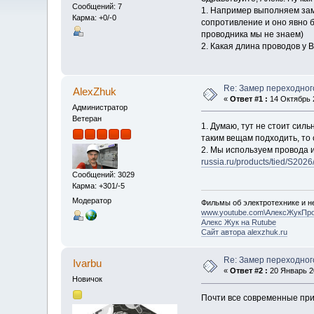
Сообщений: 7
1. Например выполняем заме
Карма: +0/-0
сопротивление и оно явно б
проводника мы не знаем)
2. Какая длина проводов у
Re: Замер переходног
AlexZhuk
«
Ответ #1 :
14 Октябрь 2
Администратор
Ветеран
1. Думаю, тут не стоит сил
таким вещам подходить, то 
2. Мы используем провода и
russia.ru/products/tied/S2026
Сообщений: 3029
Карма: +301/-5
Модератор
Фильмы об электротехнике и не
www.youtube.com\АлексЖукПр
Алекс Жук на Rutube
Сайт автора alexzhuk.ru
Re: Замер переходног
Ivarbu
«
Ответ #2 :
20 Январь 20
Новичок
Почти все современные при