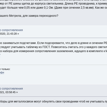
р от РЕ шины щитка до корпуса светильника. Длина РЕ проводника, к примеру
удет больше чем 0,05 или даже 0,1 Ом. (Даже при сечении 2,5 кв.мм). Как ж
 Вашего Метрела, для замера переходного?
о сопротивления
020, 21:43:28 »
ьно заниматься подсчетами. Если подозреваете, что дело в длине и сечении Р
следует учитывать табличку из ГОСТ. Повеситесь считать это у каждого светил
з набора для измерения сопротивления заземления, идущего в комплекте к М
/
 только:
офи
о сопротивления
21, 03:58:45 »
боры для металлосвязи могут обнулять свои проводники чтоб не учитывать 