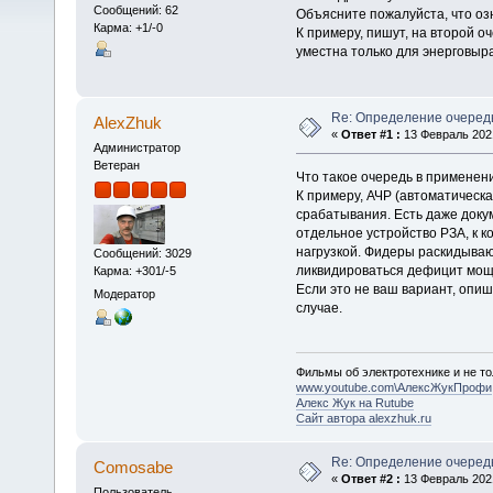
Сообщений: 62
Объясните пожалуйста, что оз
Карма: +1/-0
К примеру, пишут, на второй о
уместна только для энерговы
Re: Определение очеред
AlexZhuk
«
Ответ #1 :
13 Февраль 2021
Администратор
Ветеран
Что такое очередь в применени
К примеру, АЧР (автоматическа
срабатывания. Есть даже докум
отдельное устройство РЗА, к 
нагрузкой. Фидеры раскидываютс
Сообщений: 3029
ликвидироваться дефицит мощн
Карма: +301/-5
Если это не ваш вариант, опиш
Модератор
случае.
Фильмы об электротехнике и не то
www.youtube.com\АлексЖукПрофи
Алекс Жук на Rutube
Сайт автора alexzhuk.ru
Re: Определение очеред
Comosabe
«
Ответ #2 :
13 Февраль 2021
Пользователь