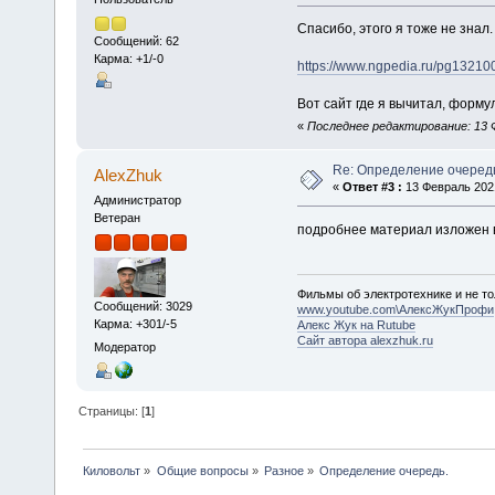
Спасибо, этого я тоже не знал.
Сообщений: 62
Карма: +1/-0
https://www.ngpedia.ru/pg132
Вот сайт где я вычитал, формул
«
Последнее редактирование: 13 
Re: Определение очеред
AlexZhuk
«
Ответ #3 :
13 Февраль 2021
Администратор
Ветеран
подробнее материал изложен 
Фильмы об электротехнике и не то
Сообщений: 3029
www.youtube.com\АлексЖукПрофи
Карма: +301/-5
Алекс Жук на Rutube
Сайт автора alexzhuk.ru
Модератор
Страницы: [
1
]
Киловольт
»
Общие вопросы
»
Разное
»
Определение очередь.