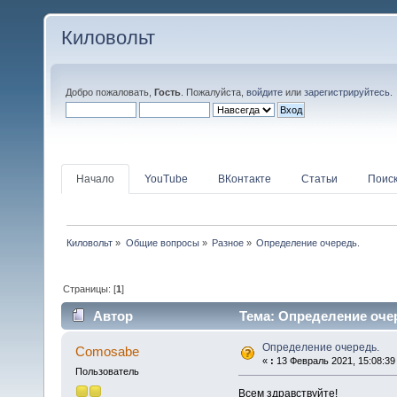
Киловольт
Добро пожаловать,
Гость
. Пожалуйста,
войдите
или
зарегистрируйтесь
.
Начало
YouTube
ВКонтакте
Статьи
Поис
Киловольт
»
Общие вопросы
»
Разное
»
Определение очередь.
Страницы: [
1
]
Автор
Тема: Определение очер
Определение очередь.
Comosabe
«
:
13 Февраль 2021, 15:08:39
Пользователь
Всем здравствуйте!