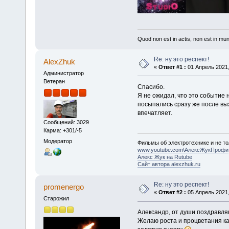
Quod non est in actis, non est in mu
Re: ну это респект!
AlexZhuk
«
Ответ #1 :
01 Апрель 2021,
Администратор
Ветеран
Спасибо.
Я не ожидал, что это событие
посыпались сразу же после вы
впечатляет.
Сообщений: 3029
Карма: +301/-5
Модератор
Фильмы об электротехнике и не то
www.youtube.com\АлексЖукПрофи
Алекс Жук на Rutube
Сайт автора alexzhuk.ru
Re: ну это респект!
promenergo
«
Ответ #2 :
05 Апрель 2021,
Старожил
Александр, от души поздравля
Желаю роста и процветания ка