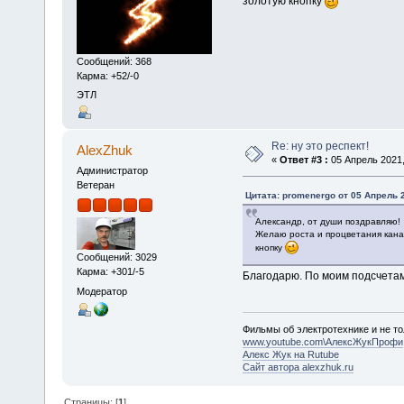
золотую кнопку
Сообщений: 368
Карма: +52/-0
ЭТЛ
Re: ну это респект!
AlexZhuk
«
Ответ #3 :
05 Апрель 2021,
Администратор
Ветеран
Цитата: promenergo от 05 Апрель 2
Александр, от души поздравляю!
Желаю роста и процветания канал
кнопку
Сообщений: 3029
Карма: +301/-5
Благодарю. По моим подсчетам
Модератор
Фильмы об электротехнике и не то
www.youtube.com\АлексЖукПрофи
Алекс Жук на Rutube
Сайт автора alexzhuk.ru
Страницы: [
1
]