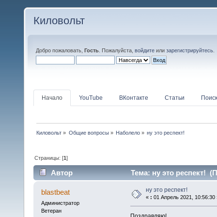
Киловольт
Добро пожаловать,
Гость
. Пожалуйста,
войдите
или
зарегистрируйтесь
.
Начало
YouTube
ВКонтакте
Статьи
Поис
Киловольт
»
Общие вопросы
»
Наболело
»
ну это респект!
Страницы: [
1
]
Автор
Тема: ну это респект! (
ну это респект!
blastbeat
«
:
01 Апрель 2021, 10:56:30 
Администратор
Ветеран
Поздравляю!