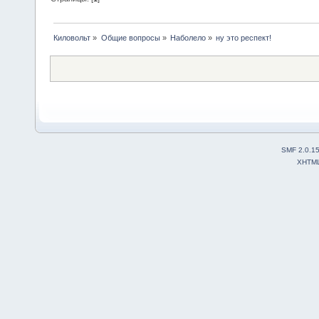
Киловольт
»
Общие вопросы
»
Наболело
»
ну это респект!
SMF 2.0.1
XHTM