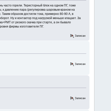
ь часто горели. Теристорный блок на одном ПГ, тоже
, к давлению пара (регулировка шаровым краном на
. Таким образом достигли тока, примерно 80-90 А, в
оборот. Ну и контактор под нагрузкой меньше клацает. За
а+РМТ от резкого скачка при старте, а он бывало
уровня фирмы изготовителя ПГ.
Записан
Записан
Записан