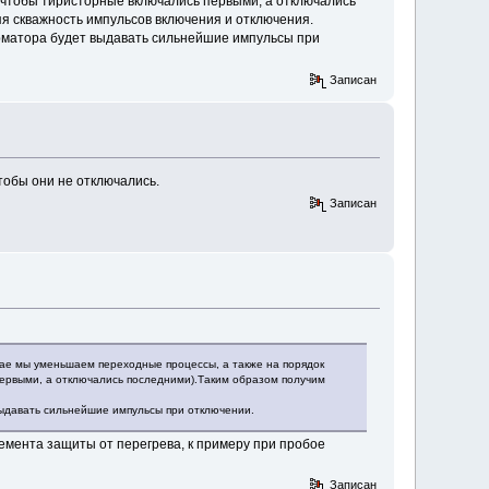
(чтобы тиристорные включались первыми, а отключались
я скважность импульсов включения и отключения.
орматора будет выдавать сильнейшие импульсы при
Записан
тобы они не отключались.
Записан
чае мы уменьшаем переходные процессы, а также на порядок
ервыми, а отключались последними).Таким образом получим
выдавать сильнейшие импульсы при отключении.
емента защиты от перегрева, к примеру при пробое
Записан