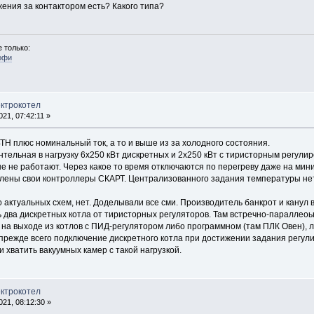
ения за контактором есть? Какого типа?
 только:
офи
ектрокотел
21, 07:42:11 »
 БТН плюс номинальный ток, а то и выше из за холодного состояния.
нтельная в нагрузку 6х250 кВт дискретных и 2х250 кВт с тиристорным регули
е не работают. Через какое то время отключаются по перегреву даже на ми
влены свои контроллеры СКАРТ. Централизованного задания температуры нет
 актуальных схем, нет. Доделывали все сми. Производитель банкрот и канул в
 два дискретных котла от тиристорных регуляторов. Там встречно-параллеоь
 на выходе из котлов с ПИД-регулятором либо программном (там ПЛК Овен), 
, прежде всего подключение дискретного котла при достижении задания регул
ли хватить вакуумных камер с такой нагрузкой.
ектрокотел
21, 08:12:30 »