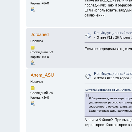
также на порядок увеличив
Карма: +6/-0
последними).Таким образом
Если использовать, вакуум
отключении.
Re: Индукционный эл
Jordaned
«
Ответ #12 :
26 Апрель 2
Новичок
Если не переделывать, сам
Сообщений: 23
Карма: +6/-0
Re: Индукционный эл
Artem_ASU
«
Ответ #13 :
28 Апрель 2
Новичок
Цитата: Jordaned от 24 Апрель 
Сообщений: 30
Карма: +3/-0
Я бы рекомендовал тиристорн
увеличиваем ресурс контакто
возможность осуществлять эт
Если использовать, вакуумны
А зачем байпас? При выход
тиристоров. Контакторов в 