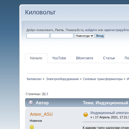
Киловольт
Добро пожаловать,
Гость
. Пожалуйста,
войдите
или
зарегистрируйте
Начало
YouTube
ВКонтакте
Статьи
По
Киловольт
»
Электрооборудование
»
Силовые трансформаторы
»
И
Страницы: [
1
]
2
Автор
Тема: Индукционный 
Индукционный электро
Artem_ASU
«
:
17 Апрель 2021, 17:21:
Новичок
К какому типу нагрузки от