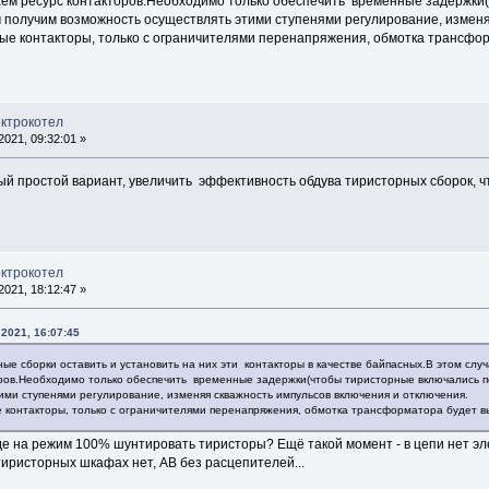
аем ресурс контакторов.Необходимо только обеспечить временные задержки
 получим возможность осуществлять этими ступенями регулирование, изменя
ные контакторы, только с ограничителями перенапряжения, обмотка трансф
ектрокотел
021, 09:32:01 »
ый простой вариант, увеличить эффективность обдува тиристорных сборок, ч
ектрокотел
021, 18:12:47 »
2021, 16:07:45
ые сборки оставить и установить на них эти контакторы в качестве байпасных.В этом слу
ров.Необходимо только обеспечить временные задержки(чтобы тиристорные включались п
ими ступенями регулирование, изменяя скважность импульсов включения и отключения.
е контакторы, только с ограничителями перенапряжения, обмотка трансформатора будет 
е на режим 100% шунтировать тиристоры? Ещё такой момент - в цепи нет эл
тиристорных шкафах нет, АВ без расцепителей...