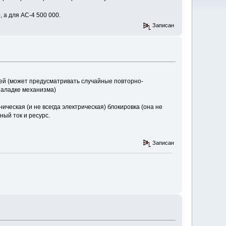
 а для АС-4 500 000.
Записан
ей (может предусматривать случайные повторно-
наладке механизма)
еская (и не всегда электрическая) блокировка (она не
ый ток и ресурс.
Записан