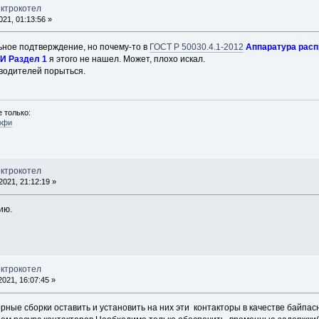
ектрокотел
21, 01:13:56 »
ное подтверждение, но почему-то в
ГОСТ Р 50030.4.1-2012
Аппаратура расп
 Раздел 1
я этого не нашел. Может, плохо искал.
зводителей порыться.
 только:
офи
ектрокотел
021, 21:12:19 »
ию.
ектрокотел
021, 16:07:45 »
рные сборки оставить и установить на них эти контакторы в качестве байпа