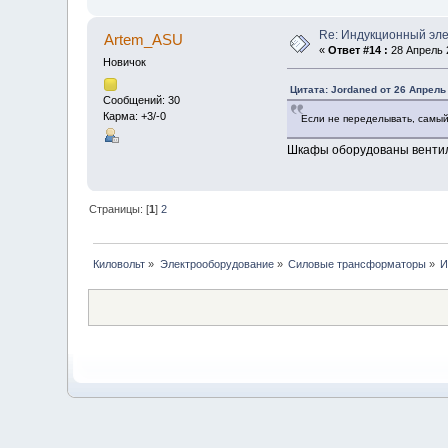
Re: Индукционный эл
Artem_ASU
«
Ответ #14 :
28 Апрель 2
Новичок
Цитата: Jordaned от 26 Апрель 
Сообщений: 30
Карма: +3/-0
Если не переделывать, самый
Шкафы оборудованы венти
Страницы: [
1
]
2
Киловольт
»
Электрооборудование
»
Силовые трансформаторы
»
И