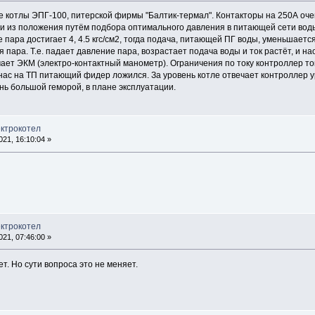
 котлы ЭПГ-100, питерской фирмы "Балтик-термал". Контакторы на 250А очен
и из положения путём подбора оптимального давления в питающей сети воды
 пара достигает 4, 4.5 кгс/см2, тогда подача, питающей ПГ воды, уменьшается
 пара. Т.е. падает давление пара, возрастает подача воды и ток растёт, и на
ает ЭКМ (электро-контактный манометр). Ограничения по току контроллер ток
у нас на ТП питающий фидер ложился. За уровень котле отвечает контроллер 
нь большой геморой, в плане эксплуатации.
ектрокотел
21, 16:10:04 »
ектрокотел
21, 07:46:00 »
т. Но сути вопроса это не меняет.