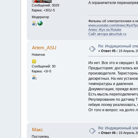
А ограничители перенапряж
Сообщений: 3029
Карма: +301/-5
Модератор
Фильмы об электротехнике и не
www.youtube.com\АлексЖукПр
Алекс Жук на Rutube
Сайт автора alexzhuk.ru
Re: Индукционный эл
Artem_ASU
«
Ответ #5 :
19 Апрель 20
Новичок
Их нет. Все это и смущает.
Сообщений: 30
Предыстория: досталась ко
Карма: +3/-0
производителя. Тиристорны
дискретных. На них устано
температуры и давления.
Документации, прежде всего
Есть мысль переподключить
Регулирование по датчику Т
гибкую логику реализовать
От того и вопрос: на долго 
Re: Индукционный эл
Макс
«
Ответ #6 :
19 Апрель 20
Постоялец