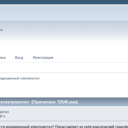
сь
.
иск
Вход
Регистрация
ндукционный электрокотел
электрокотел (Прочитано 72545 раз)
котел
37 »
нести индукционный электрокотел? Представляет из себя классический транс