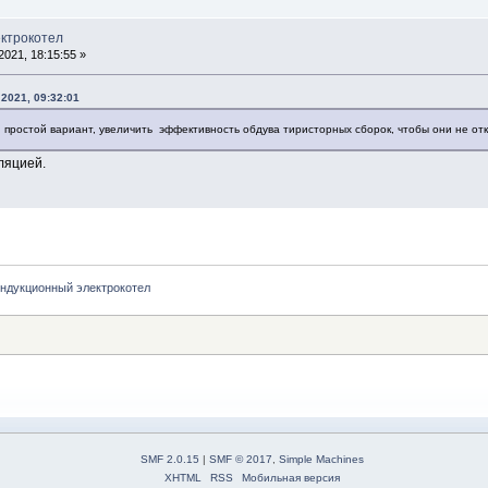
ектрокотел
021, 18:15:55 »
2021, 09:32:01
 простой вариант, увеличить эффективность обдува тиристорных сборок, чтобы они не от
ляцией.
ндукционный электрокотел
SMF 2.0.15
|
SMF © 2017
,
Simple Machines
XHTML
RSS
Мобильная версия