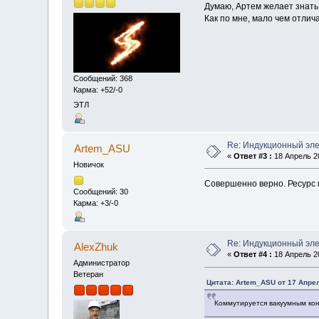
Думаю, Артем желает знать,
Как по мне, мало чем отлича
Сообщений: 368
Карма: +52/-0
ЭТЛ
Re: Индукционный эл
Artem_ASU
«
Ответ #3 :
18 Апрель 20
Новичок
Совершенно верно. Ресурс 
Сообщений: 30
Карма: +3/-0
Re: Индукционный эл
AlexZhuk
«
Ответ #4 :
18 Апрель 20
Администратор
Ветеран
Цитата: Artem_ASU от 17 Апрел
Коммутируется вакуумным кон