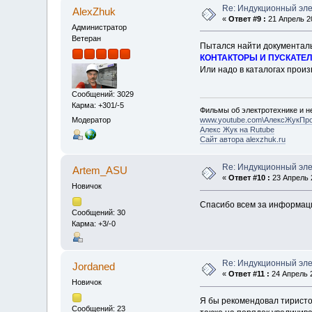
Re: Индукционный эл
AlexZhuk
«
Ответ #9 :
21 Апрель 20
Администратор
Ветеран
Пытался найти документаль
КОНТАКТОРЫ И ПУСКАТЕЛИ
Или надо в каталогах прои
Сообщений: 3029
Карма: +301/-5
Фильмы об электротехнике и не
Модератор
www.youtube.com\АлексЖукПр
Алекс Жук на Rutube
Сайт автора alexzhuk.ru
Re: Индукционный эл
Artem_ASU
«
Ответ #10 :
23 Апрель 2
Новичок
Спасибо всем за информац
Сообщений: 30
Карма: +3/-0
Re: Индукционный эл
Jordaned
«
Ответ #11 :
24 Апрель 2
Новичок
Я бы рекомендовал тиристо
Сообщений: 23