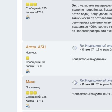
Эксплуатируем электродные
Сообщений: 125
долго не проработал. Вышл
Карма: +17/-1
петле воды). Когда давление
зависимости от потребления
регулировку давления отвеч
доходил до 400А, так, что 
ps Парогенераторы-это оче
Re: Индукционный эл
Artem_ASU
«
Ответ #7 :
19 Апрель 20
Новичок
Контакторы вакуумные?
Сообщений: 30
Карма: +3/-0
Re: Индукционный эл
Макс
«
Ответ #8 :
20 Апрель 20
Постоялец
"Контакторы вакуумные?" Не
Сообщений: 125
Карма: +17/-1