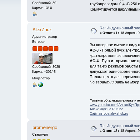
Сообщений: 30
трубопроводом. 0,4 кВ 250 к
Карма: +3/-0
Коммутируется вакуумным ко
Re: Индукционный эл
AlexZhuk
«
Ответ #1 :
18 Апрель 20
Администратор
Ветеран
Вы наверное имели в виду 
АС-3
- Прямой пуск электр
кратковременные включения
АС-4
- Пуск и торможение 
Для таких режимов работы 
Сообщений: 3029
допускает единовременного
Карма: +301/-5
Полагаю, что для переменн
Модератор
Но гарантии дать не могу
Фильмы об электротехнике и не
www.youtube.com\АлексЖукПр
Алекс Жук на Rutube
Сайт автора alexzhuk.ru
Re: Индукционный эл
promenergo
«
Ответ #2 :
18 Апрель 20
Старожил