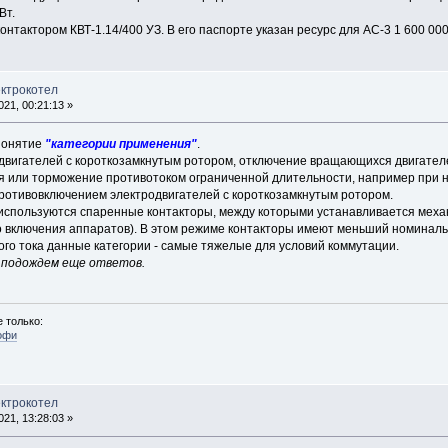
Вт.
нтактором КВТ-1.14/400 УЗ. В его паспорте указан ресурс для АС-3 1 600 000,
ектрокотел
21, 00:21:13 »
понятие
"категории применения"
.
одвигателей с короткозамкнутым ротором, отключение вращающихся двигател
 или торможение противотоком ограниченной длительности, например при 
противовключением электродвигателей с короткозамкнутым ротором.
используются спаренные контакторы, между которыми устанавливается механич
 включения аппаратов). В этом режиме контакторы имеют меньший номинальн
ого тока данные категории - самые тяжелые для условий коммутации.
, подождем еще ответов.
 только:
офи
ектрокотел
21, 13:28:03 »