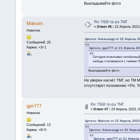
Выкладывайте фото
Re: ПБВ тр-ра ТМГ
Maksim
«
Ответ #6 :
22 Апрель 2023,
Новичок
Цитата: Алексaндр от 22 Апрель 20
Сообщений: 25
Карма: +3/-1
Цитата: gpn777 от 21 Апрель 20
Сегодня испытывал необычный а
нибудь сталкивался с такими 
Выкладывайте фото
Не уверен насчёт ТМГ, но ТМ М
отсутствует положение +5%. То
Re: ПБВ тр-ра ТМГ
gpn777
«
Ответ #7 :
24 Апрель 2023, 0
Новичок
Цитата: Maksim от 22 Апрель 2023,
Сообщений: 13
Карма: +0/-0
Цитата: Алексaндр от 22 Апрель
Цитата: gpn777 от 21 Апрель 