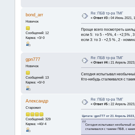
Re: ПБВ тр-ра ТМГ
bond_arr
«
Ответ #3 :
04 Июнь 2021, 1
Новичок
Проще всего посмотреть шильд
Сообщений: 12
если 5: то 5 - +5%, 4 - +2,5% , 3
Карма: +3/-0
если 3: то 3 - +2,5 % , 2 - номин
Re: ПБВ тр-ра ТМГ
gpn777
«
Ответ #4 :
21 Апрель 2023,
Новичок
Сегодня испытывал необычный а
Сообщений: 13
Кто-нибудь сталкивался с так
Карма: +0/-0
Re: ПБВ тр-ра ТМГ
Алексaндр
«
Ответ #5 :
22 Апрель 2023,
Старожил
Цитата: gpn777 от 21 Апрель 2023,
Сообщений: 329
Карма: +40/-4
Сегодня испытывал необычный апп
сталкивался с такими ПБВ, с как