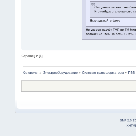
Сегодня испытывал необычны
Кто-нибудь сталкивался с 
Выкладывайте фото
Не уверен насчёт ТМГ, но ТМ Мин
положение +5%. То есть, +2,5%, 
Страницы: [
1
]
Киловольт
»
Электрооборудование
»
Силовые трансформаторы
»
ПБВ 
SMF 2.0.1
XHTM