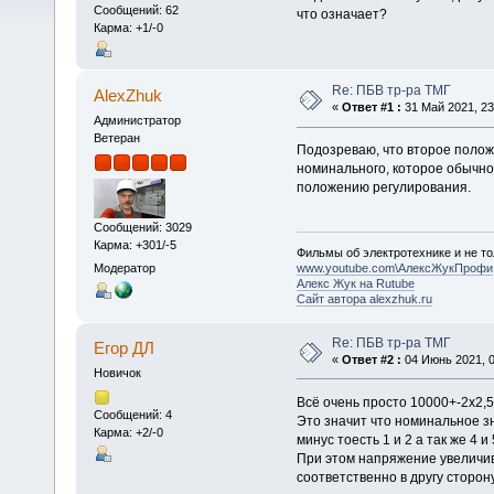
Сообщений: 62
что означает?
Карма: +1/-0
Re: ПБВ тр-ра ТМГ
AlexZhuk
«
Ответ #1 :
31 Май 2021, 23
Администратор
Ветеран
Подозреваю, что второе поло
номинального, которое обычн
положению регулирования.
Сообщений: 3029
Карма: +301/-5
Фильмы об электротехнике и не то
Модератор
www.youtube.com\АлексЖукПрофи
Алекс Жук на Rutube
Сайт автора alexzhuk.ru
Re: ПБВ тр-ра ТМГ
Егор ДЛ
«
Ответ #2 :
04 Июнь 2021, 0
Новичок
Всё очень просто 10000+-2х2,5
Сообщений: 4
Это значит что номинальное з
Карма: +2/-0
минус тоесть 1 и 2 а так же 4 и
При этом напряжение увеличив
соответственно в другу сторо