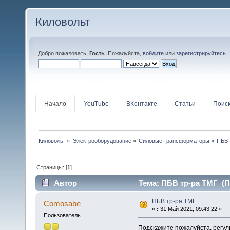
Киловольт
Добро пожаловать,
Гость
. Пожалуйста,
войдите
или
зарегистрируйтесь
.
Начало
YouTube
ВКонтакте
Статьи
Поис
Киловольт
»
Электрооборудование
»
Силовые трансформаторы
»
ПБВ 
Страницы: [
1
]
Автор
Тема: ПБВ тр-ра ТМГ (П
ПБВ тр-ра ТМГ
Comosabe
«
:
31 Май 2021, 09:43:22 »
Пользователь
Подскажите пожалуйста, регул