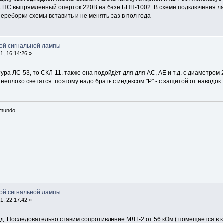
х ПС выпрямленный оперток 220В на базе БПН-1002. В схеме подключения л
переборки схемы вставить и не менять раз в пол года
ой сигнальной лампы
, 16:14:26 »
ура ЛС-53, то СКЛ-11. также она подойдёт для для АС, АЕ и т.д. с диаметром 
 неплохо светятся. поэтому надо брать с индексом "Р" - с защитой от наводок
n mundo
ой сигнальной лампы
, 22:17:42 »
д. Последовательно ставим сопротивление МЛТ-2 от 56 кОм ( помещается в ко