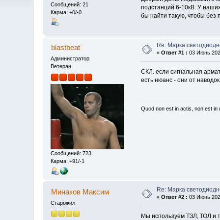
Сообщений: 21
подстанций 6-10кВ. У наши
Карма: +0/-0
бы найти такую, чтобы без 
Re: Марка светодиодн
blastbeat
«
Ответ #1 :
03 Июнь 2021
Администратор
Ветеран
СКЛ. если сигнальная армат
есть нюанс - они от наводок
Quod non est in actis, non est i
Сообщений: 723
Карма: +91/-1
Re: Марка светодиодн
Минаков Максим
«
Ответ #2 :
03 Июнь 2021
Старожил
Мы используем ТЗЛ, ТОЛ и т