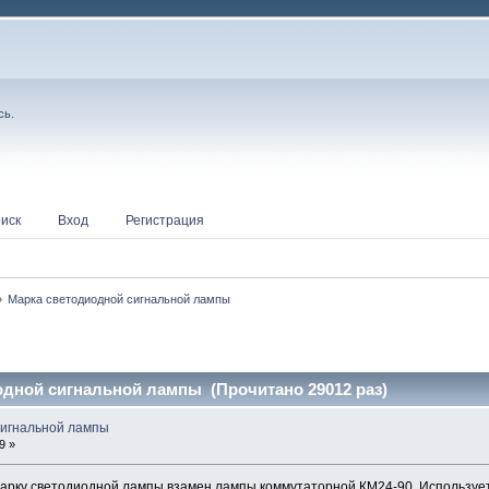
сь
.
иск
Вход
Регистрация
»
Марка светодиодной сигнальной лампы
одной сигнальной лампы (Прочитано 29012 раз)
сигнальной лампы
9 »
арку светодиодной лампы взамен лампы коммутаторной КМ24-90. Используе