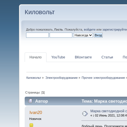
Киловольт
Добро пожаловать,
Гость
. Пожалуйста,
войдите
или
зарегистрируйте
Начало
YouTube
ВКонтакте
Статьи
По
Киловольт
»
Электрооборудование
»
Прочее электрооборудование
Страницы: [
1
]
Автор
Тема: Марка светоди
Марка светодиодной 
Ivan20
«
:
02 Июнь 2021, 12:08:4
Новичок
Добрый день. Подскажите м