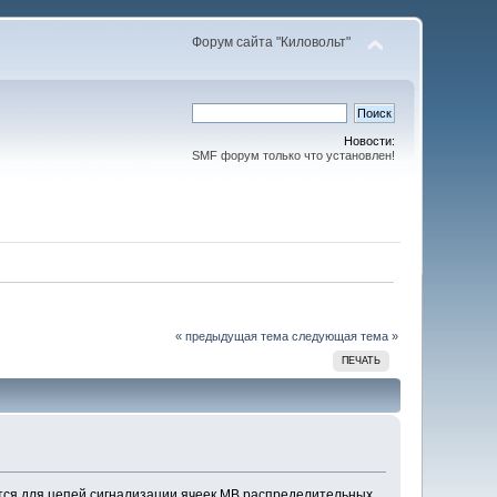
Форум сайта "Киловольт"
Новости:
SMF форум только что установлен!
« предыдущая тема
следующая тема »
ПЕЧАТЬ
тся для цепей сигнализации ячеек МВ распределительных