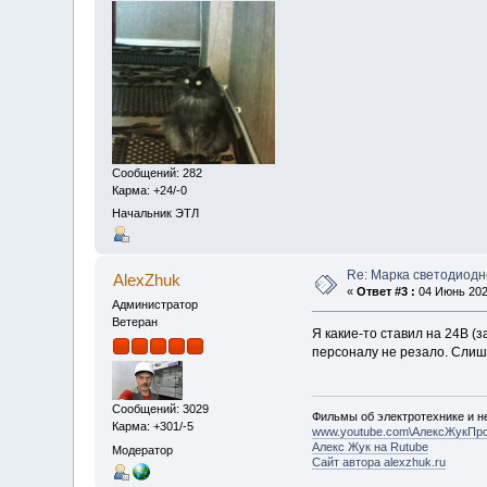
Сообщений: 282
Карма: +24/-0
Начальник ЭТЛ
Re: Марка светодиодн
AlexZhuk
«
Ответ #3 :
04 Июнь 2021
Администратор
Ветеран
Я какие-то ставил на 24В (
персоналу не резало. Слиш
Сообщений: 3029
Фильмы об электротехнике и не
Карма: +301/-5
www.youtube.com\АлексЖукПр
Алекс Жук на Rutube
Модератор
Сайт автора alexzhuk.ru