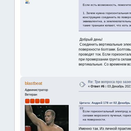
Если есть возможность, помогите
1. Зачем нужна горизонтальная п
конструкцию соединить по повер
эквивалентна, а землекопательны
такие траншеи копают, что хоть э
Добрый день!
Соединить вертикальные элект
поверхности болтами. Болтовы
проводят ток. Если горизонтал
при промерзании грунта силам
вертикальные. Со временем вс
Re: Три вопроса про заз
blastbeat
«
Ответ #6 :
03 Декабрь 2021
Администратор
Ветеран
Цитата: Андрей 178 от 02 Декабрь 
Если горизонтальный электрод за
силами морозного пученья, гориз
на поверхности.
Именно так. Из личной практик