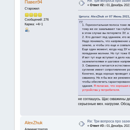
Re: Три вопроса про заз
Павел94
«
Ответ #2 :
01 Декабрь 2021
Старожил
Цитата: AlexZhuk от 07 Июнь 2021,
Сообщений: 276
Карма: +4/-1
1. Горизонтальная полоса тоже я
тому же ее закапывают так глубо
в этом случае вы потеряете ЗУ, а
2. Кто делает под зданием, кто во
Надо понимать, что напряжение 
землю, а чтобы это еще и совпал
Еще один момент, когда над ЗУ н
попадании молнии. Но тут тоже б
И вот тут еще вступает в дело 
заземлителями и шаговое напряж
3. Скважина считается естествен
суглинке имеет сопротивление ра
Конечно, вода хорошо проводит э
скважину. Но я бы все же рекоме
чтобы обеспечить гарантированно
здания.
Я полагаю, что хорошая 
устройства у потребителя.
не соглашусь. Щас скважины д
серьезные мех. нагрузки. Обса
Re: Три вопроса про заз
AlexZhuk
«
Ответ #3 :
01 Декабрь 2021
Администратор