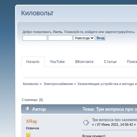
Киловольт
Добро пожаловать,
Гость
. Пожалуйста,
войдите
или
зарегистрируйтесь
.
Начало
YouTube
ВКонтакте
Статьи
Поис
Киловольт
»
Электроснабжение
»
Заземляющие устройства и методы и
Страницы: [
1
]
Автор
Тема: Три вопроса про 
Три вопроса про заземл
XRay
«
:
07 Июнь 2021, 14:56:42 »
Новичок
Всем привет!