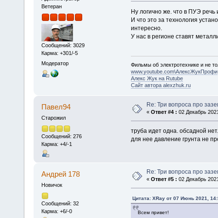
Ветеран
Ну логично же. что в ПУЭ речь
И что это за технология устан
интересно.
У нас в регионе ставят металл
Сообщений: 3029
Карма: +301/-5
Модератор
Фильмы об электротехнике и не то
www.youtube.com\АлексЖукПрофи
Алекс Жук на Rutube
Сайт автора alexzhuk.ru
Re: Три вопроса про заз
Павел94
«
Ответ #4 :
02 Декабрь 2021
Старожил
труба идет одна. обсадной нет.
Сообщений: 276
для нее давление грунта не пр
Карма: +4/-1
Re: Три вопроса про заз
Андрей 178
«
Ответ #5 :
02 Декабрь 2021
Новичок
Цитата: XRay от 07 Июнь 2021, 14:
Сообщений: 32
Карма: +6/-0
Всем привет!