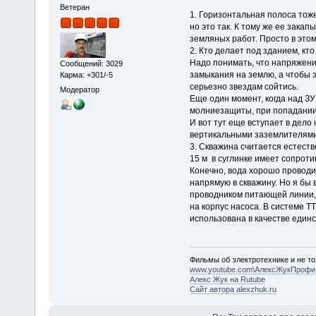
Ветеран
1. Горизонтальная полоса тоже
но это так. К тому же ее закап
земляных работ. Просто в этом 
2. Кто делает под зданием, кто 
Надо понимать, что напряжени
Сообщений: 3029
замыкания на землю, а чтобы э
Карма: +301/-5
серьезно звездам сойтись.
Модератор
Еще один момент, когда над ЗУ
молниезащиты, при попадании м
И вот тут еще вступает в дел
вертикальными заземлителями
3. Скважина считается естест
15 м в суглинке имеет сопроти
Конечно, вода хорошо проводит
напрямую в скважину. Но я бы 
проводником питающей линии,
на корпус насоса. В системе Т
использована в качестве един
Фильмы об электротехнике и не то
www.youtube.com\АлексЖукПрофи
Алекс Жук на Rutube
Сайт автора alexzhuk.ru