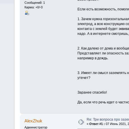
Сообщений: 1
Карма: +0/-0
Если есть возможность, помоги
1. Зачем нужна горизонтальна
электрод, а всю конструкцию 
контакта с землей будет эквив
надо. А в интернете смотришь,
2. Как далеко от дома и вооб
Представляет ли опасность заз
например в дождь.
3. Имеет ли смысл заземлять н
утечет?
Заранее спасибо!
Да, если что речь идет о частн
Re: Три вопроса про заз
AlexZhuk
«
Ответ #1 :
07 Июнь 2021, 2
Администратор