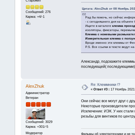
Старожил
Цитата: AlexZhuk от 08 Ноябрь 202
Сообщений: 276
Карма: +4/-1
Рад бы помочь, но сейчас информ
- с сегодняшнего дня на объекте 
Ищите в каталоге
клемма прохо
изоляторы, фиксаторы, перемычки
Клемма с ножевыми размыкате
Измерительная клемма с ползу
Вроде именно эти клеммы от Фен
P.S. Все ссылки в тексте ведут на
Александр, подскажите клеммы
последующей( последующими). 
Re: Клеммники !?
AlexZhuk
«
Ответ #3 :
17 Ноябрь 2021,
Администратор
Ветеран
Они сейчас все могут друг с др
Некоторые производители прод
Исключение: ИЭК. У них стали 
резьбы для винтиков по центр
Сообщений: 3029
Карма: +301/-5
Модератор
Фильмы об электротехнике и не то