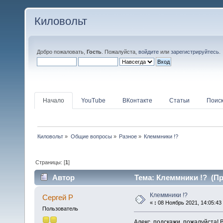
Киловольт
Добро пожаловать,
Гость
. Пожалуйста,
войдите
или
зарегистрируйтесь
.
Начало
YouTube
ВКонтакте
Статьи
Поис
Киловольт
»
Общие вопросы
»
Разное
»
Клеммники !?
Страницы: [
1
]
Автор
Тема: Клеммники !? (Пр
Клеммники !?
Сергей Р
«
:
08 Ноябрь 2021, 14:05:43
Пользователь
Алекс, подскажи, пожалуйста!