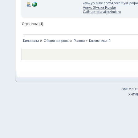
www.youtube.com\АлексЖукПрофи
Алекс Жук на Rutube
Сайт автора alexzhuk.ru
Страницы: [
1
]
Киловольт
»
Общие вопросы
»
Разное
»
Клеммники !?
SMF 2.0.1
XHTM