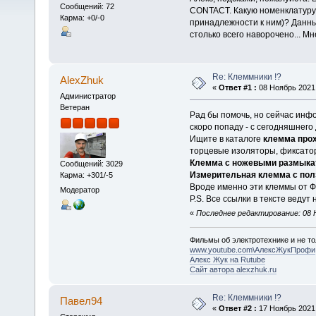
Сообщений: 72
CONTACT. Какую номенклатуру 
Карма: +0/-0
принадлежности к ним)? Данны
столько всего наворочено... Мн
Re: Клеммники !?
AlexZhuk
«
Ответ #1 :
08 Ноябрь 2021,
Администратор
Ветеран
Рад бы помочь, но сейчас инфо
скоро попаду - с сегодняшнего 
Ищите в каталоге
клемма про
торцевые изоляторы, фиксатор
Клемма с ножевыми размык
Сообщений: 3029
Измерительная клемма с по
Карма: +301/-5
Вроде именно эти клеммы от Ф
Модератор
P.S. Все ссылки в тексте ведут 
«
Последнее редактирование: 08 Н
Фильмы об электротехнике и не то
www.youtube.com\АлексЖукПрофи
Алекс Жук на Rutube
Сайт автора alexzhuk.ru
Re: Клеммники !?
Павел94
«
Ответ #2 :
17 Ноябрь 2021,