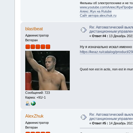
Фильмы об электротехнике и не то
www.youtube.com\АлексЖукПрофи
Алекс Жук на Rutube
Сайт автора alexzhuk.ru
Re: Автоматический выкл
blastbeat
дистанционным управле
Администратор
«
Ответ #4 :
13 Декабрь 2021
Ветеран
Ну я изначально искал именно 
https://keaz.ru/catalog/product/
Quod non est in actis, non est in mu
Сообщений: 723
Карма: +91/-1
Re: Автоматический выкл
AlexZhuk
дистанционным управле
Администратор
«
Ответ #5 :
14 Декабрь 2021
Ветеран