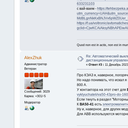
633231103
с вай-ваем -
https://tehbezpeka.
utm_currency=UAH&utm_sourc
MdBLgnNkKxBNJVv6pWZ0Uer_
https://f.ua/voltronic/avtomatic
gclid=CjwKCAiAksyNBhAPEiwA
Quod non est in actis, non est in mu
Re: Автоматический выкл
AlexZhuk
дистанционным управле
Администратор
«
Ответ #3 :
11 Декабрь 2021,
Ветеран
Про КЭАЗ я, наверное, погоряч
Но надо понимать, что искал 
800 А.
У контактора на этот счет для
Сообщений: 3029
vyklyuchateli/va50-43pro-do-160
Карма: +301/-5
Если ткнуть в раздел "Моторны
Модератор
К
ВА50-41
есть
электромагнит
Ну и, наверное, для других мод
Для АВВ используются мотор