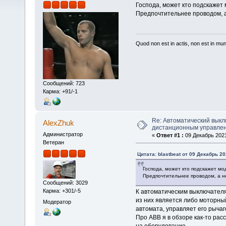
Господа, может кто подскажет
Предпочтительнее проводом, а
Quod non est in actis, non est in mu
Сообщений: 723
Карма: +91/-1
Re: Автоматический выкл
AlexZhuk
дистанционным управле
Администратор
«
Ответ #1 :
09 Декабрь 2021
Ветеран
Цитата: blastbeat от 09 Декабрь 20
Господа, может кто подскажет мо
Предпочтительнее проводом, а н
Сообщений: 3029
Карма: +301/-5
К автоматическим выключател
из них является либо моторны
Модератор
автомата, управляет его рычаг
Про АВВ я в обзоре как-то рас
на оборудование.