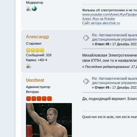
Модератор
Фильмы об электротехнике и не то
www.youtube.com\АлексЖукПрофи
Алекс Жук на Rutube
Сайт автора alexzhuk.ru
Re: Автоматический выкл
Алексaндр
дистанционным управле
Старожил
«
Ответ #8 :
17 Декабрь 2021
Михайловская Электротехничес
Сообщений: 329
Карма: +40/-4
свои КТПН, они то и нахвалили
«
Последнее редактирование: 17 Д
Re: Автоматический выкл
blastbeat
дистанционным управле
Администратор
«
Ответ #9 :
17 Декабрь 2021
Ветеран
Да, подходящий вариант. Благ
Quod non est in actis, non est in mu