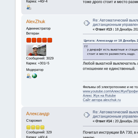
Карма: +40/-4
тоже дрого стоит и место разм
Re: Автоматический выкл
AlexZhuk
дистанционным управле
Администратор
«
Ответ #13 :
18 Декабрь 202
Ветеран
Цитата: Алексaндр от 18 Декабрь 2
у декрафт есть выкатные и стац
стоит и место разместить надо.
Сообщений: 3029
Карма: +301/-5
Любой выкатной выключатель л
отношении не единственный.
Модератор
Фильмы об электротехнике и не то
www.youtube.com\АлексЖукПрофи
Алекс Жук на Rutube
Сайт автора alexzhuk.ru
Re: Автоматический выкл
Алексaндр
дистанционным управле
Старожил
«
Ответ #14 :
20 Декабрь 202
Почитал инструкции ВА 730, в
Сообщений: 329
Карма: +40/-4
землю