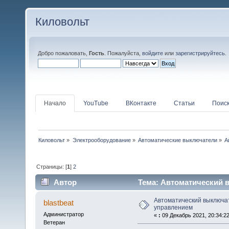
Киловольт
Добро пожаловать,
Гость
. Пожалуйста,
войдите
или
зарегистрируйтесь
.
Начало
YouTube
ВКонтакте
Статьи
Поис
Киловольт
»
Электрооборудование
»
Автоматические выключатели
»
А
Страницы: [
1
]
2
Автор
Тема: Автоматический 
82089 раз)
Автоматический выключа
blastbeat
управлением
Администратор
«
:
09 Декабрь 2021, 20:34:22
Ветеран