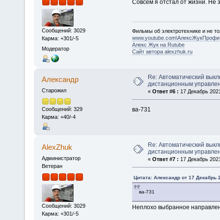
Совсем я отстал от жизни. Не з
Сообщений: 3029
Фильмы об электротехнике и не то
www.youtube.com\АлексЖукПрофи
Карма: +301/-5
Алекс Жук на Rutube
Модератор
Сайт автора alexzhuk.ru
Re: Автоматический выкл
Алексaндр
дистанционным управле
Старожил
«
Ответ #6 :
17 Декабрь 2021
ва-731
Сообщений: 329
Карма: +40/-4
Re: Автоматический выкл
AlexZhuk
дистанционным управле
Администратор
«
Ответ #7 :
17 Декабрь 2021
Ветеран
Цитата: Алексaндр от 17 Декабрь 2
ва-731
Сообщений: 3029
Неплохо выбранное направлен
Карма: +301/-5