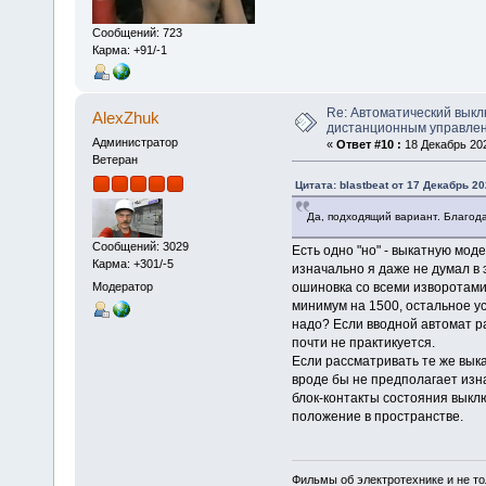
Сообщений: 723
Карма: +91/-1
Re: Автоматический выкл
AlexZhuk
дистанционным управле
Администратор
«
Ответ #10 :
18 Декабрь 202
Ветеран
Цитата: blastbeat от 17 Декабрь 20
Да, подходящий вариант. Благод
Сообщений: 3029
Есть одно "но" - выкатную мод
Карма: +301/-5
изначально я даже не думал в 
ошиновка со всеми изворотами
Модератор
минимум на 1500, остальное у
надо? Если вводной автомат ра
почти не практикуется.
Если рассматривать те же выка
вроде бы не предполагает изн
блок-контакты состояния выкл
положение в пространстве.
Фильмы об электротехнике и не то