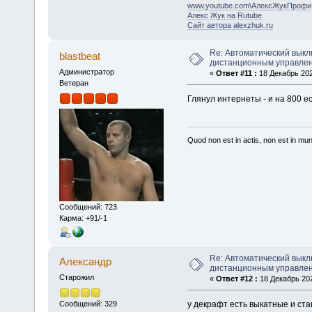
www.youtube.com\АлексЖукПрофи
Алекс Жук на Rutube
Сайт автора alexzhuk.ru
Re: Автоматический выкл
blastbeat
дистанционным управле
Администратор
«
Ответ #11 :
18 Декабрь 202
Ветеран
Глянул интернеты - и на 800 ес
Quod non est in actis, non est in mu
Сообщений: 723
Карма: +91/-1
Re: Автоматический выкл
Алексaндр
дистанционным управле
Старожил
«
Ответ #12 :
18 Декабрь 202
у декрафт есть выкатные и ст
Сообщений: 329