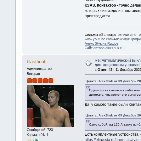
КЭАЗ
,
Контактор
- точно дела
которых сии изделия поставля
производятся.
Фильмы об электротехнике и не то
www.youtube.com\АлексЖукПрофи
Алекс Жук на Rutube
Сайт автора alexzhuk.ru
Re: Автоматический выкл
blastbeat
дистанционным управле
Администратор
«
Ответ #2 :
11 Декабрь 2021
Ветеран
Цитата: AlexZhuk от 09 Декабрь 20
Одним из них является либо мото
автомата, управляет его рычагом
Да, у самого такие были Конта
Цитата: AlexZhuk от 09 Декабрь 20
Само собой, на 125 А такие приб
Сообщений: 723
Есть комплектные устройства 
Карма: +91/-1
https://etirussia.ru/products/avt