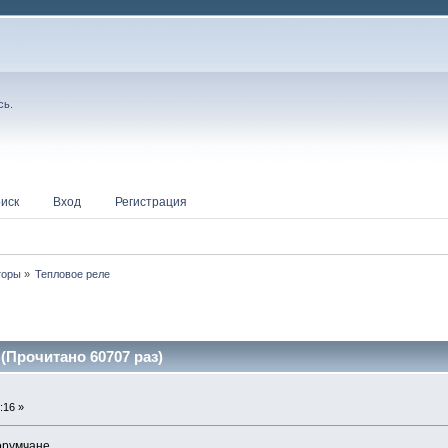
сь
.
иск
Вход
Регистрация
торы
»
Тепловое реле 
(Прочитано 60707 раз)
:16 »
румчане.