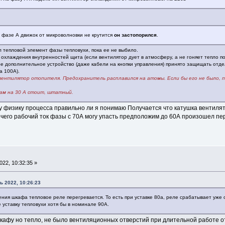
а фазе А движок от микроволновки не крутится
он застопорился
.
 тепловой элемент фазы тепловухи, пока ее не выбило.
я охлаждения внутренностей щита (если вентилятор дует в атмосферу, а не гоняет тепло по
е дополнительное устройство (даже кабели на кнопки управления) принято защищать от
а 100А).
 вентилятор отопителя. Предохранитель расплавился на атомы. Если бы его не было, п
там на 30 А стоит, штатный.
му физику процесса правильно ли я понимаю Получается что катушка вентиля
чего рабочий ток фазы с 70А могу упасть предположим до 60А произошел пере
22, 10:32:35 »
ь 2022, 10:26:23
ния шкафа тепловое реле перегревается. То есть при уставке 80а, реле срабатывает уже 
уставку тепловухи хотя бы в номинале 90А.
 шкафу но тепло, не было вентиляционных отверстий при длительной работе о