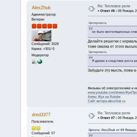
Re: Тепловое реле
AlexZhuk
«
Ответ #6 :
09 Январь 20
Администратор
Ветеран
Цитировать
не было вентиляционных отве
Делайте решетки с нормальн
Сообщений: 3029
тоже смазка от этого высых
Карма: +301/-5
Цитировать
Модератор
Я думаю в следствие роста р
Забудьте эту мысль, пожа-а
Фильмы об электротехнике и не
www.youtube.com\АлексЖукПр
Алекс Жук на Rutube
Сайт автора alexzhuk.ru
Re: Тепловое реле
dred3377
«
Ответ #7 :
09 Январь 20
Пользователь
Цитата: AlexZhuk от 09 Январь 
Сообщений: 57