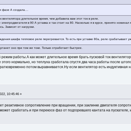
 фазе А создала....
к вентилятора длительное время, чем добавила вам этот ток в реле.
электродвигателя в 90 А уставка и так стоит на 80. Насколько я в курсе, принято номинал 
сь. Зависит от нагрузки.
дения шкафа тепловое реле перегревается. То есть при уставке 80а, реле срабатывает уж
артанет оно при том же токе. Только отработает быстрее.
й режим работы.А как может длительное время брать пусковой ток вентилято
 этого нормально, но теплуха сработала спустя два часа работы после штоп
кратковременно потом выравнивается.Ну если вентилятор есть индуктивная н
22, 10:45:46 »
ет реактивное сопротивление при вращении, при заклинке двигателя сопроти
может сработать и при перекосе фаз от подгоревшего кантата на пускателе, 