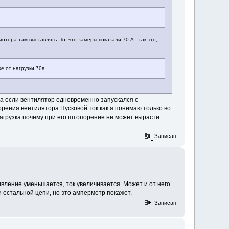
мотора там выставлять. То, что замеры показали 70 А - так это,
е от нагрузки 70а.
ра если вентилятор одновременно запускался с
орения вентилятора.Пусковой ток как я понимаю только во
агрузка почему при его штопорение не может вырасти
Записан
вление уменьшается, ток увеличивается. Может и от него
и остальной цепи, но это амперметр покажет.
Записан