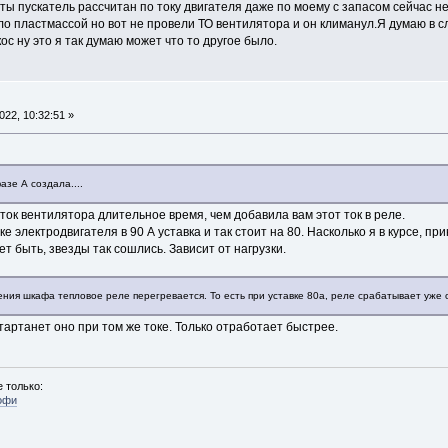
ы пускатель рассчитан по току двигателя даже по моему с запасом сейчас н
ло пластмассой но вот не провели ТО вентилятора и он климанул.Я думаю в 
ос ну это я так думаю может что то другое было.
22, 10:32:51 »
азе А создала....
ток вентилятора длительное время, чем добавила вам этот ток в реле.
е электродвигателя в 90 А уставка и так стоит на 80. Насколько я в курсе, п
жет быть, звезды так сошлись. Зависит от нагрузки.
ия шкафа тепловое реле перегревается. То есть при уставке 80а, реле срабатывает уже о
Стартанет оно при том же токе. Только отработает быстрее.
 только:
офи