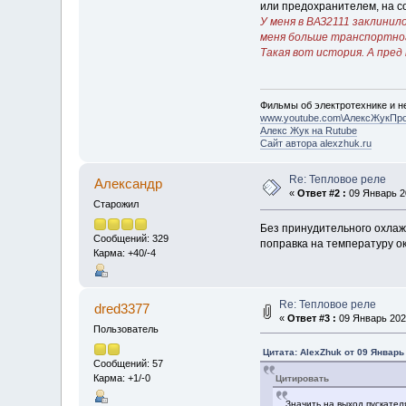
или предохранителем, на со
У меня в ВАЗ2111 заклинил
меня больше транспортно
Такая вот история. А пре
Фильмы об электротехнике и не
www.youtube.com\АлексЖукПр
Алекс Жук на Rutube
Сайт автора alexzhuk.ru
Re: Тепловое реле
Алексaндр
«
Ответ #2 :
09 Январь 20
Старожил
Без принудительного охлажд
Сообщений: 329
поправка на температуру о
Карма: +40/-4
Re: Тепловое реле
dred3377
«
Ответ #3 :
09 Январь 2022
Пользователь
Цитата: AlexZhuk от 09 Январь 
Сообщений: 57
Карма: +1/-0
Цитировать
Значить на выход пускател