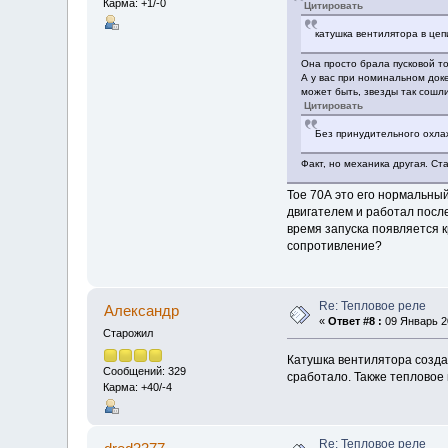
Карма: +1/-0
Цитировать
катушка вентилятора в цепи
Она просто брала пусковой то
А у вас при номинальном доке 
может быть, звезды так сошли
Цитировать
Без принудительного охлаж
Факт, но механика другая. Ст
Тое 70А это его нормальны
двигателем и работал после
время запуска появляется 
сопротивление?
Re: Тепловое реле
Алексaндр
«
Ответ #8 :
09 Январь 20
Старожил
Катушка вентилятора созда
Сообщений: 329
сработало. Также тепловое 
Карма: +40/-4
Re: Тепловое реле