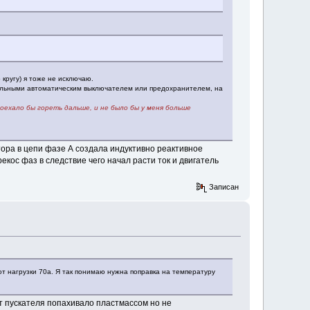
 кругу) я тоже не исключаю.
дельными автоматическим выключателем или предохранителем, на
оехало бы гореть дальше, и не было бы у меня больше
тора в цепи фазе А создала индуктивно реактивное
кос фаз в следствие чего начал расти ток и двигатель
Записан
от нагрузки 70а. Я так понимаю нужна поправка на температуру
т пускателя попахивало пластмассом но не