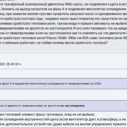
ся трехфазный асинхронный двигатель Willo насос, он подключен к щиту в ко
се.Значить на выход пускателя на фазу А я подключил вентилятор охлаждения
ну, при нажатие кнопки пуск вкл пускатель запускал насос и одновременно в
это работала полтора года , недавно насос выкл оператор его запустили он п
к понимаю сработало тепловое реле, так как когда я пришел автоматы не выбил
 микроволновки не крутится он застопорился.Я его снял проверил ток на каж
тель от микроволновки если он застопорился как то повлиять на ток двигател
и сработало тепловое реле?Насос 45кВт 380в ток 90А само тепловое реле 80А
е стабильно работает, не пойму почему могла сработать теплуха?
22, 05:45:33 »
на фазу А я подключил вентилятор охлаждения от микроволновки на 220в
азе А движок от микроволновки не крутится
он застопорился
.
ил тепловой элемент фазы тепловухи, пока ее не выбило.
вия охлаждения внутренностей щита (если вентилятор дует в атмосферу, а не г
бое дополнительное устройство (даже кабели на кнопки управления) приня