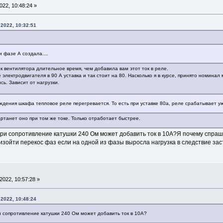
22, 10:48:24 »
2022, 10:32:51
 фазе А создала....
к вентилятора длительное время, чем добавила вам этот ток в реле.
электродвигателя в 90 А уставка и так стоит на 80. Насколько я в курсе, принято номинал 
сь. Зависит от нагрузки.
дения шкафа тепловое реле перегревается. То есть при уставке 80а, реле срабатывает уж
артанет оно при том же токе. Только отработает быстрее.
при сопротивление катушки 240 Ом может добавить ток в 10А?Я почему спраши
оизойти перекос фаз если на одной из фазы выросла нагрузка в следствие з
022, 10:57:28 »
2022, 10:48:24
и сопротивление катушки 240 Ом может добавить ток в 10А?