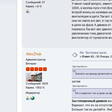
Сообщений: 57
У меня такой вопрос, имеет
Карма: +1/-0
100А, и кнопка пуск стоп.В
второй конец на нулевую ши
вентиляции в щите.Так вот 
они не смоги его вкл, я та
в цепи на фазе А движок от
перекоса.Так вот мог двига
увеличению тока двигателя 
вентилятор от пускателя вс
Re: Тепловое реле
AlexZhuk
«
Ответ #1 :
09 Январь 20
Администратор
Ветеран
Цитировать
Значить на выход пускателя 
затем
Сообщений: 3029
Цитировать
Карма: +301/-5
Модератор
Но я заметил что в цепи на ф
Застопоренный движок
кал
Вариант, что из-за отсутст
Больше так не делайте. Лю