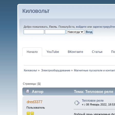
Киловольт
Добро пожаловать,
Гость
. Пожалуйста,
войдите
или
зарегистрируйте
Начало
YouTube
ВКонтакте
Статьи
По
Киловольт
»
Электрооборудование
»
Магнитные пускатели и контак
Страницы: [
1
]
Автор
Тема: Тепловое реле 
Тепловое реле
dred3377
«
:
08 Январь 2022, 18:53
Пользователь
Добрый день уважаемые фо