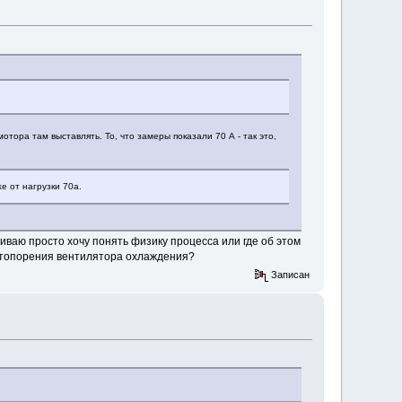
мотора там выставлять. То, что замеры показали 70 А - так это,
е от нагрузки 70а.
ваю просто хочу понять физику процесса или где об этом
астопорения вентилятора охлаждения?
Записан