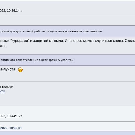
22, 10:36:14 »
рстий при длительной работе от пускателя попахивало пластмассом
ыми "курерами" и защитой от пыли. Иначе все может случиться снова. Сколь
ает.
еактивного сопротивления в цепи фазы А упал ток
-а-луйста.
 только:
офи
22, 10:44:15 »
2022, 10:32:51