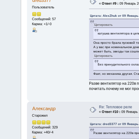
dred3377
«
Ответ #9 :
09 Январь 20
Пользователь
Цитата: AlexZhuk от 09 Январь 
Сообщений: 57
Карма: +1/-0
Цитировать
катушка вентилятора в цепи
Она просто брала пусковой то
А у вас при номинальном доке 
может быть, звезды так сошли
Цитировать
Без принудительного охлаж
Факт, но механика другая. Ст
Разве вентилятор на 220в 
почитать почему не мог пр
Re: Тепловое реле
Алексaндр
«
Ответ #10 :
09 Январь 2
Старожил
Цитата: dred3377 от 09 Январь 
Сообщений: 329
Карма: +40/-4
Разве вентилятор на 220в пр