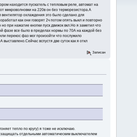
тором находится пускатель с тепловым реле, автомат на
 от микроволновки на 220в он без терморезистора.А
кл вентилятор охлаждения это было сделано для
роработал как они говорят 2ч потом опять выкл и повторно
о но при нажатие кнопки пуск движок вкл.Но я заметил что
дой фазе все было в пределах нормы по 70А на каждой без
я или перекос фаз мог произойти что послужило
 выставлено.Сейчас вспустя две суток как я откл
Записан
оняет тепло по кругу) я тоже не исключаю.
то защищать отдельными автоматическим выключателем