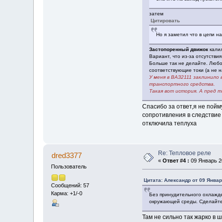
затем
Цитировать
Но я заметил что в цепи н
Застопоренный движок
калил
Вариант, что из-за отсутстви
Больше так не делайте. Любо
соответствующие токи (а не н
У меня в ВАЗ2111 заклинило
транспортного средства.
Такая вот история. А пред 
Спасибо за ответ,я не пой
сопротивления в следствие 
отключила теплуха
Re: Тепловое реле
dred3377
«
Ответ #4 :
09 Январь 20
Пользователь
Цитата: Алексaндр от 09 Январ
Сообщений: 57
Карма: +1/-0
Без принудительного охлажде
окружающей среды. Сделайте 
Там не сильно так жарко в