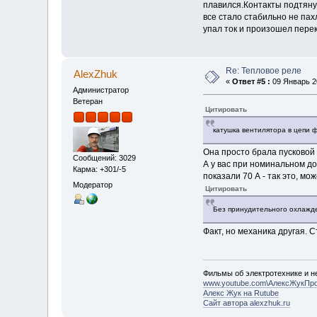
плавился.Контакты подтянут
все стало стабильно не пах
упал ток и произошел перек
Re: Тепловое реле
AlexZhuk
«
Ответ #5 :
09 Январь 20
Администратор
Ветеран
Цитировать
катушка вентилятора в цепи ф
Она просто брала пусковой 
Сообщений: 3029
А у вас при номинальном док
Карма: +301/-5
показали 70 А - так это, мо
Модератор
Цитировать
Без принудительного охлажден
Факт, но механика другая. 
Фильмы об электротехнике и не
www.youtube.com\АлексЖукПр
Алекс Жук на Rutube
Сайт автора alexzhuk.ru