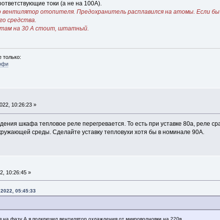
ответствующие токи (а не на 100А).
о вентилятор отопителя. Предохранитель расплавился на атомы. Если бы е
го средства.
д там на 30 А стоит, штатный.
 только:
офи
22, 10:26:23 »
ения шкафа тепловое реле перегревается. То есть при уставке 80а, реле ср
кружающей среды. Сделайте уставку тепловухи хотя бы в номинале 90А.
, 10:26:45 »
2022, 05:45:33
я на фазу А я подключил вентилятор охлаждения от микроволновки на 220в