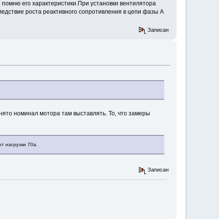
е помню его характеристики.При установки вентилятора
следствие роста реактивного сопротивления в цепи фазы А
Записан
ринято номинал мотора там выставлять. То, что замеры
т нагрузки 70а.
Записан