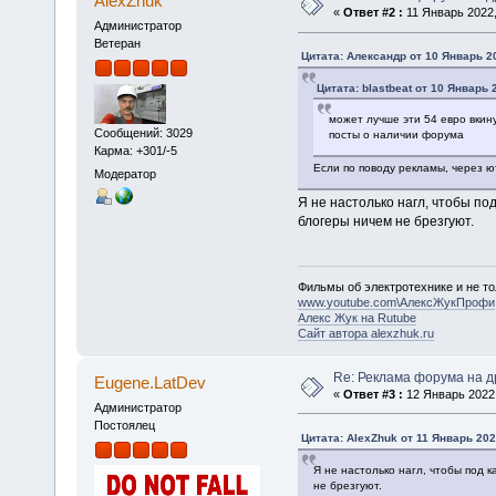
AlexZhuk
«
Ответ #2 :
11 Январь 2022,
Администратор
Ветеран
Цитата: Алексaндр от 10 Январь 20
Цитата: blastbeat от 10 Январь 
может лучше эти 54 евро вкину
Сообщений: 3029
посты о наличии форума
Карма: +301/-5
Если по поводу рекламы, через ю
Модератор
Я не настолько нагл, чтобы по
блогеры ничем не брезгуют.
Фильмы об электротехнике и не то
www.youtube.com\АлексЖукПрофи
Алекс Жук на Rutube
Сайт автора alexzhuk.ru
Re: Реклама форума на др
Eugene.LatDev
«
Ответ #3 :
12 Январь 2022,
Администратор
Постоялец
Цитата: AlexZhuk от 11 Январь 202
Я не настолько нагл, чтобы под 
не брезгуют.