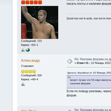
писать посты о наличии фору
Quod non est in actis, non est in mu
Сообщений: 723
Карма: +91/-1
Re: Реклама форума на др
Алексaндр
«
Ответ #1 :
10 Январь 2022,
Старожил
Цитата: blastbeat от 10 Январь 202
Сообщений: 329
Карма: +40/-4
может лучше эти 54 евро вкинуть
наличии форума
Если по поводу рекламы, чере
форум.
Re: Реклама форума на др