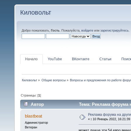
Киловольт
Добро пожаловать,
Гость
. Пожалуйста,
войдите
или
зарегистрируйтесь
.
Начало
YouTube
ВКонтакте
Статьи
Поис
Киловольт
»
Общие вопросы
»
Вопросы и предложения по работе фор
Страницы: [
1
]
Автор
Тема: Реклама форума на
Реклама форума на други
blastbeat
«
:
10 Январь 2022, 16:21:39
Администратор
Ветеран
может лучше эти 54 евро вкину