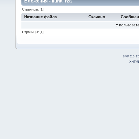
Вложения - Iluha_rza
Страницы: [
1
]
Название файла
Скачано
Сообщен
У пользовате
Страницы: [
1
]
SMF 2.0.1
XHTM