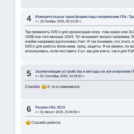
4
Измерительные трансформаторы напряжения
/
Re: Т
«
:
15 Ноябрь 2019, 00:12:03 »
Так применять ОЛСп для организации опер. тока нужно или 3
100В или того меньше 100/3. Тут возникает вопрос например 
ячейке например расположен Учет. Я так понимаю, что этого, 
ОЛСп для работы блока микр. проц. защиты. Я не уверен, по мо
использовать, если поставить 3 шт. как для учета, так и для 
5
Заземляющие устройства и методы их изготовления
/
«
:
02 Сентябрь 2019, 14:29:52 »
Спасибо
А, то я сомневался.
6
Разное
/
Re: КСО
«
:
31 Август 2019, 21:04:50 »
Спасибо ребята!