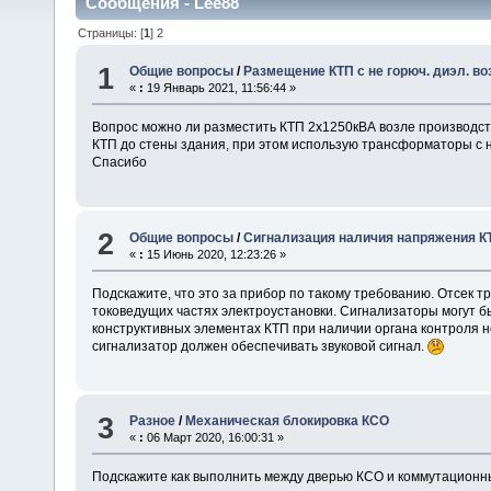
Сообщения - Lee88
Страницы: [
1
]
2
1
Общие вопросы
/
Размещение КТП с не горюч. диэл. во
«
:
19 Январь 2021, 11:56:44 »
Вопрос можно ли разместить КТП 2х1250кВА возле производствен
КТП до стены здания, при этом использую трансформаторы с не
Спасибо
2
Общие вопросы
/
Сигнализация наличия напряжения КТП
«
:
15 Июнь 2020, 12:23:26 »
Подскажите, что это за прибор по такому требованию. Отсек
токоведущих частях электроустановки. Сигнализаторы могут б
конструктивных элементах КТП при наличии органа контроля 
сигнализатор должен обеспечивать звуковой сигнал.
3
Разное
/
Механическая блокировка КСО
«
:
06 Март 2020, 16:00:31 »
Подскажите как выполнить между дверью КСО и коммутационны