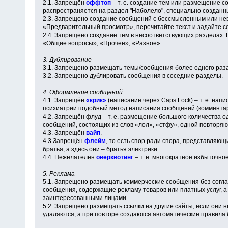
2.1. Запрещён
оффтоп
– т. е. создание тем или размещение с
распространяется на раздел "Наболело", специально созданн
2.3. Запрещено создание сообщений с бессмысленным или не
«Предварительный просмотр», перечитайте текст и задайте се
2.4. Запрещено создание тем в несоответствующих разделах.
«Общие вопросы», «Прочее», «Разное».
3. Дублирование
3.1. Запрещено размещать темы/сообщения более одного раза
3.2. Запрещено дублировать сообщения в соседние разделы.
4. Оформление сообщений
4.1. Запрещён
«крик»
(написание через Caps Lock) – т. е. нап
психиатрии подобный метод написания сообщений (комментари
4.2. Запрещён флуд – т. е. размещение большого количества 
сообщений, состоящих из слов «лол», «стфу», одной повторя
4.3. Запрещён
вайп
.
4.3 Запрещён
флейм
, то есть спор ради спора, представляю
братья, а здесь они – братья электрики.
4.4. Нежелателен
оверквотинг
– т. е. многократное избыточно
5. Реклама
5.1. Запрещено размещать коммерческие сообщения без согл
сообщения, содержащие рекламу товаров или платных услуг, 
заинтересованными лицами.
5.2. Запрещено размещать ссылки на другие сайты, если они
удаляются, а при повторе создаются автоматические правила 