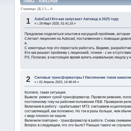
Темы - AlexZhuk
Страницы: [
1
]
2
3
...
6
1
AutoCad
/
Кто как запускает Автокад в 2025 году
«
:
29 Март 2025, 01:41:16 »
Предлагаю поделиться опытом в насущной проблеме, которая 
Слетает лицензия на Autocad, посталвенная с помощью доволь
я.
С некоторых пор это перестало работать. Видимо, разработчик
Кто как решает проблему с лицензией, точнее - с ее отсутствие
P.S. Полагаю, в настоящее время купить нормальную лицуху у 
2
Силовые трансформаторы
/
Увеличение токов намагн
«
:
01 Апрель 2023, 14:46:44 »
Коллеги, такая ситуация.
Вывели ремонт сухой трансформатор. Провели ревизию, пого
постоянному току на рабочем положении ПБВ. Проверили реле
Включаем в работу - срабатывает МТЗ. считываем осциллограм
составляющей, как положено. Но ток в разы больше, чем обычн
с виду плохого не нашли.
Включили повторно - трансформатор в работе. Снова снимаем 
Вопрос в следующем, что это было? Раньше такого не случало