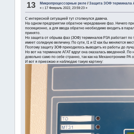
13
Микропроцессорные реле
/
Защита ЗОФ терминала 
«
:
17 Февраль 2022, 23:59:23 »
С интересной ситуацией тут столкнулся давеча.
На одном предприятии обратное чередование фаз. Ничего при 
посекционно, а для ввода обратно необходимо входить в паралл
принято.
Но защита от обрыва фаз (ЗОФ) терминалов РЗА работает по 
имеет солидную величину. По сути, I1 и I2 как бы меняются мес
Поэтому защиту ЗОФ приходилось выводить из работы до луч
Но вот на терминале АГАТ вдруг она оказалась введенной. По
довольно само по себе странно, так как на Механотронике РА о
И вот я приезжаю и наблюдаю такую картину: