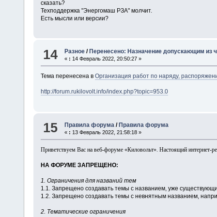
сказать?
Техподдержка "Энергомаш РЗА" молчит.
Есть мысли или версии?
14
Разное
/
Перенесено: Назначение допускающим из ч
«
:
14 Февраль 2022, 20:50:27 »
Тема перенесена в
Организация работ по наряду, распоряжен
http://forum.rukilovolt.info/index.php?topic=953.0
15
Правила форума
/
Правила форума
«
:
13 Февраль 2022, 21:58:18 »
Приветствуем Вас на веб-форуме «Киловольт». Настоящий интернет-рес
НА ФОРУМЕ ЗАПРЕЩЕНО:
1. Ограничения для названий тем
1.1. Запрещено создавать темы с названием, уже существующ
1.2. Запрещено создавать темы с невнятным названием, наприме
2. Тематические ограничения