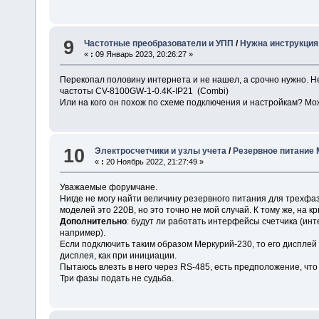
9
Частотные преобразователи и УПП
/
Нужна инструкция
«
:
09 Январь 2023, 20:26:27 »
Перекопал половину интернета и не нашел, а срочно нужно. Не
частоты CV-8100GW-1-0.4K-IP21 (Combi)
Или на кого он похож по схеме подключения и настройкам? Мож
10
Электросчетчики и узлы учета
/
Резервное питание 
«
:
20 Ноябрь 2022, 21:27:49 »
Уважаемые форумчане.
Нигде не могу найти величину резервного питания для трехфаз
моделей это 220В, но это точно не мой случай. К тому же, на к
Дополнительно
: будут ли работать интерфейсы счетчика (инт
например).
Если подключить таким образом Меркурий-230, то его дисплей
дисплея, как при инициации.
Пытаюсь влезть в него через RS-485, есть предположение, что
Три фазы подать не судьба.