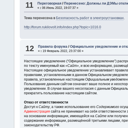
11
Переговорная
/
Перенесено: Должны ли ДЭМы отклю
«
:
06 Июнь 2022, 19:07:37 »
Тема перенесена в
Безопасность работ в электроустановках
.
http://forum.rukilovolt.info/index.php?topic=1016.0
12
Правила форума
/
Официальное уведомление и отка
«
:
19 Февраль 2022, 23:37:00 »
Настоящее уведомление (“Официальное уведомление”) распро
по тексту именуемый как
«Сайт»
, и всю информацию, размещё
Настоящее официальное уведомление устанавливает правила 
правилами, установленными в данном Официальном уведомлен
правила, установленные настоящим
Официальным уведомлен
Пользование данным сайтом означает ваше полное и неоспо
уведомлении. В случае вашего несогласия с данным Официал
прекратить пользование настоящим сайтом.
Отказ от ответственности
Доступ к
Сайту
, а также использование его
Содержимого
осущ
Администрация
сайта не принимает на себя ответственности 
на основании информации, имеющейся на
Сайте
или получен
содержание информации, размещённой третьими лицами, при 
законодательству РФ.