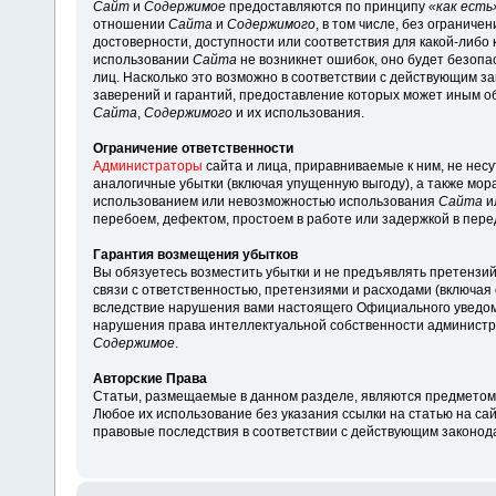
Сайт
и
Содержимое
предоставляются по принципу
«как есть
отношении
Сайта
и
Содержимого
, в том числе, без ограниче
достоверности, доступности или соответствия для какой-либо
использовании
Сайта
не возникнет ошибок, оно будет безоп
лиц. Насколько это возможно в соответствии с действующим 
заверений и гарантий, предоставление которых может иным о
Сайта
,
Содержимого
и их использования.
Ограничение ответственности
Администраторы
сайта и лица, приравниваемые к ним, не нес
аналогичные убытки (включая упущенную выгоду), а также мор
использованием или невозможностью использования
Сайта
и
перебоем, дефектом, простоем в работе или задержкой в пер
Гарантия возмещения убытков
Вы обязуетесь возместить убытки и не предъявлять претензий
связи с ответственностью, претензиями и расходами (включая
вследствие нарушения вами настоящего Официального уведо
нарушения права интеллектуальной собственности администра
Содержимое
.
Авторские Права
Статьи, размещаемые в данном разделе, являются предметом
Любое их использование без указания ссылки на статью на са
правовые последствия в соответствии с действующим законод