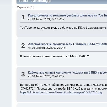
Темы - Алексaндр
Страницы: [
1
]
1
Предложения по тематике учебных фильмов на You Tu
«
:
03 Август 2024, 07:19:22 »
YouTube не загружает видео в браузер на ПК, с 1 августа, пр
2
Автоматические выключатели
/
Отличие ВА44 от ВА88
«
:
19 Декабрь 2023, 09:20:04 »
В чем отличие силовых автоматов ВА44 от ВА88 ?
3
Кабельные линии
/
Крепление гладких труб ПВХ к шве
«
:
18 Август 2023, 09:47:27 »
Вопрос такой, не могу найти нормативы, расстояния между кл
CM617724. Провод внутри трубы ВВГ 3х1.5 для запитки проже
https://olmi-connect.ru/userfiles/editor/textimages/65426786.jpg