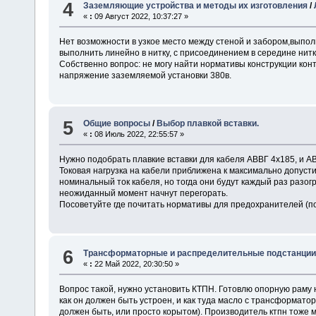
4
Заземляющие устройства и методы их изготовления
/
«
:
09 Август 2022, 10:37:27 »
Нет возможности в узкое место между стеной и забором,выпо
выполнить линейно в нитку, с присоединением в середине нитк
Собственно вопрос: не могу найти нормативы конструкции кон
напряжение заземляемой установки 380в.
5
Общие вопросы
/
Выбор плавкой вставки.
«
:
08 Июль 2022, 22:55:57 »
Нужно подобрать плавкие вставки для кабеля АВВГ 4х185, и АВВ
Токовая нагрузка на кабели приближена к максимально допус
номинальный ток кабеля, но тогда они будут каждый раз разогр
неожиданный момент начнут перегорать.
Посоветуйте где почитать нормативы для предохранителей (
6
Трансформаторные и распределительные подстанци
«
:
22 Май 2022, 20:30:50 »
Вопрос такой, нужно установить КТПН. Готовлю опорную раму 
как он должен быть устроен, и как туда масло с трансформато
должен быть, или просто корытом). Производитель ктпн тоже м