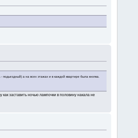
- подьездный) а на всех этажах и в каждой квартире была кнопка.
у как заставить ночью лампочки в половину накала не