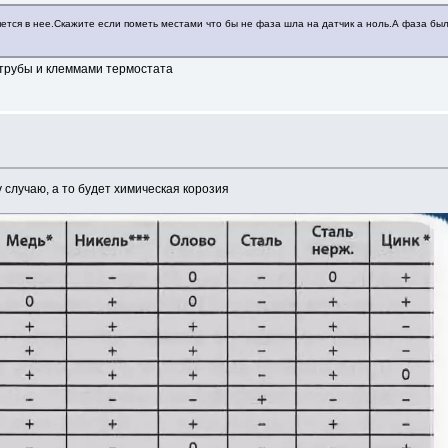
ется в нее.Скажите если пометь местами что бы не фаза шла на датчик а ноль.А фаза был
 трубы и клеммами термостата
 случаю, а то будет химическая корозия