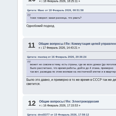
«
:
18 Февраль 2026, 18:25:11 »
Цитата: Макс от 18 Февраль 2026, 08:51:58
тоже говорил: какая разница, что рвать?
Однобокий подход.
11
Общие вопросы
/
Re: Коммутация цепей управлен
«
:
17 Февраль 2026, 14:43:21 »
Цитата: mastaq от 16 Февраль 2026, 20:36:24
может не совсем в тему. есть страны, где во всех домах (до погол
было рассчитано, что время работы, дойти до 4 этажа, примерно
так вот, разводка по этим кнопкам на лестничной клетке и в кварти
Было это давно, и примерно в то же время в СССР так же д
светится.
12
Общие вопросы
/
Re: Электрокоррозия
«
:
16 Февраль 2026, 17:15:53 »
Цитата: dred3377 от 15 Февраль 2026, 17:58:12