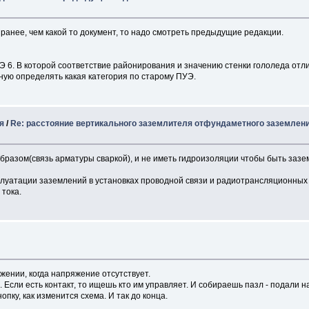
 ранее, чем какой то документ, то надо смотреть предыдущие редакции.
Э 6. В которой соответствие районирования и значению стенки гололеда от
ную определять какая категория по старому ПУЭ.
я
/
Re: расстояние вертикального заземлителя отфундаметного заземлен
разом(связь арматуры сваркой), и не иметь гидроизоляции чтобы быть зазе
сплуатации заземлений в установках проводной связи и радиотрансляционных 
тока.
жении, когда напряжение отсутствует.
Если есть контакт, то ищешь кто им управляет. И собираешь пазл - подали нап
пку, как изменится схема. И так до конца.