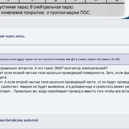
ия через ноль.
онала если вдруг мали ли кто коснется клемм экм.Да в схеме забыл поставить 2п АВ.
еправильно читается. А что такое ЭКМ? контактор электрический?
Будет если второй частью тела касаться проводящей поверхности. Зато, если 
щита.
дет. А если второй частью тела касаться проводящей части, то он будет прово
е сработает. Авария не будет выявлена, и в добавок еще и сработать может р
горит... Прикольно же, когда перебивают провод и вместо того чтобы все вста
ки Китайских кабелей