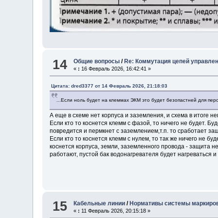
14
Общие вопросы
/
Re: Коммутация цепей управлен
«
:
16 Февраль 2026, 16:42:41 »
Цитата: dred3377 от 14 Февраль 2026, 21:18:03
...Если ноль будет на клеммах ЭКМ это будет безопастней для перс
А еще в схеме нет корпуса и заземления, и схема в итоге н
Если кто то коснется клемм с фазой, то ничего не будет. 
повредится и пермкнет с заземлением,т.п. то сработает за
Если кто то коснется клемм с нулем, то так же ничего не бу
коснется корпуса, земли, заземленного провода - защита н
работают, пустой бак водонагревателя будет нагреваться и с
15
Кабельные линии
/
Нормативы системы маркиров
«
:
11 Февраль 2026, 20:15:18 »