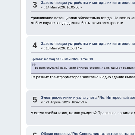
3
Заземляющие устройства и методы их изготовлени
«
:
14 Май 2026, 16:05:00 »
Уравнивание потенциалов обязательно всегда. Не важно ка
любом случае всегда должна быть схема электросети.
4
Заземляющие устройства и методы их изготовлени
«
:
13 Май 2026, 11:50:17 »
Цитата: mastaq от 12 Май 2026, 17:49:19
во всех случаях? ведь часто близкие строения запитаны рт разны
От разных трансформаторов запитано и одно здание бывае
5
Электросчетчики и узлы учета
/
Re: Интересный во
«
:
21 Апрель 2026, 16:42:29 »
А схема ячейки какая, можно увидеть? Правильно понимаю 
Общие вопросы
/
Re: Специалист-электрик сегодня