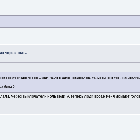
ия через ноль.
овного светодиодного освещения) были в щитке установлены таймеры (они так и назывались 
рах была 0
елали. Через выключатели ноль вели. А теперь люди вроде меня ломают голов