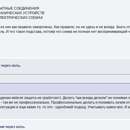
ТАКТНЫЕ СОЕДИНЕНИЯ
ХАНИЧЕСКИХ УСТРОЙСТВ
ЭЛЕКТРИЧЕСКИХ СХЕМАХ
а из них как правило закорочены. Как правило, но не здесь и не всегда. Знать 
тель. И что такое подстава, потому что схема не полная нет воспринимающей
 через ноль.
ждении кабеля защита не сработает). Делать "как всегда делали" не понимая 
 - так же не профессионально. Профессионально делать и понимать зачем эт
туации и еще какие то, то это - однобокий подход. Учитывать нужно все. И ка
ия через ноль.