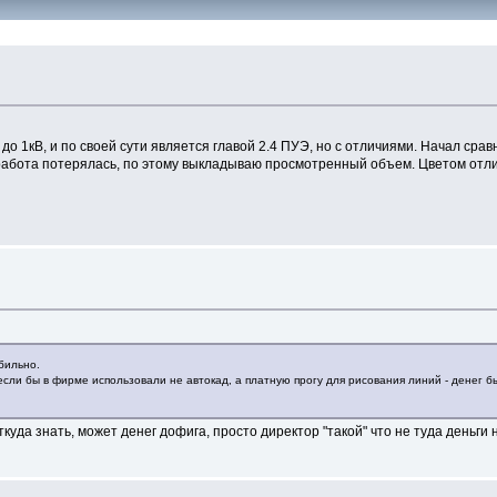
1кВ, и по своей сути является главой 2.4 ПУЭ, но с отличиями. Начал сравн
абота потерялась, по этому выкладываю просмотренный объем. Цветом отличи
бильно.
, если бы в фирме использовали не автокад, а платную прогу для рисования линий - дене
ткуда знать, может денег дофига, просто директор "такой" что не туда деньги