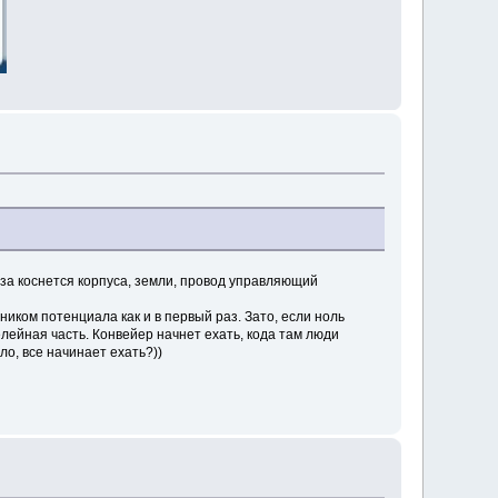
фаза коснется корпуса, земли, провод управляющий
дником потенциала как и в первый раз. Зато, если ноль
елейная часть. Конвейер начнет ехать, кода там люди
ло, все начинает ехать?))