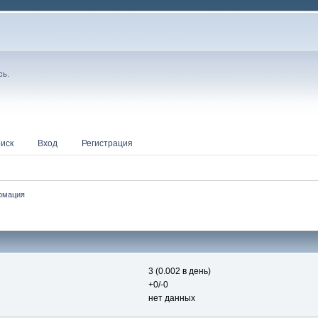
сь
.
иск
Вход
Регистрация
рмация
3 (0.002 в день)
+0/-0
нет данных