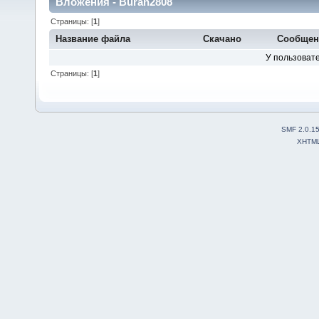
Вложения - Buran2808
Страницы: [
1
]
Название файла
Скачано
Сообщен
У пользовате
Страницы: [
1
]
SMF 2.0.1
XHTM